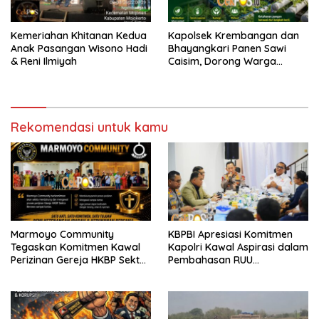
Kemeriahan Khitanan Kedua
Kapolsek Krembangan dan
Anak Pasangan Wisono Hadi
Bhayangkari Panen Sawi
& Reni Ilmiyah
Caisim, Dorong Warga
Perkuat Ketahanan Pangan
Rekomendasi untuk kamu
Marmoyo Community
KBPBI Apresiasi Komitmen
Tegaskan Komitmen Kawal
Kapolri Kawal Aspirasi dalam
Perizinan Gereja HKBP Sektor
Pembahasan RUU
Benowo Hingga Tuntas
Ketenagakerjaan