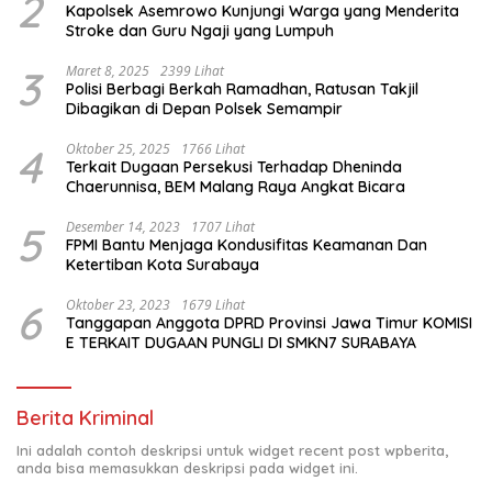
2
Kapolsek Asemrowo Kunjungi Warga yang Menderita
Stroke dan Guru Ngaji yang Lumpuh
3
Maret 8, 2025
2399 Lihat
Polisi Berbagi Berkah Ramadhan, Ratusan Takjil
Dibagikan di Depan Polsek Semampir
4
Oktober 25, 2025
1766 Lihat
Terkait Dugaan Persekusi Terhadap Dheninda
Chaerunnisa, BEM Malang Raya Angkat Bicara
5
Desember 14, 2023
1707 Lihat
FPMI Bantu Menjaga Kondusifitas Keamanan Dan
Ketertiban Kota Surabaya
6
Oktober 23, 2023
1679 Lihat
Tanggapan Anggota DPRD Provinsi Jawa Timur KOMISI
E TERKAIT DUGAAN PUNGLI DI SMKN7 SURABAYA
Berita Kriminal
Ini adalah contoh deskripsi untuk widget recent post wpberita,
anda bisa memasukkan deskripsi pada widget ini.