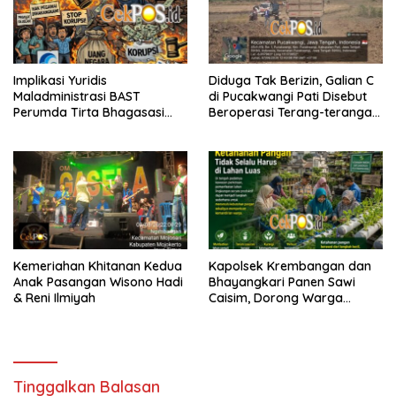
Implikasi Yuridis
Diduga Tak Berizin, Galian C
Maladministrasi BAST
di Pucakwangi Pati Disebut
Perumda Tirta Bhagasasi
Beroperasi Terang-terangan,
dan Tuntutan Pembatalan
Aparat Penegak Hukum
Keputusan Tata Usaha
Bungkam
Negara (KTUN)
Kemeriahan Khitanan Kedua
Kapolsek Krembangan dan
Anak Pasangan Wisono Hadi
Bhayangkari Panen Sawi
& Reni Ilmiyah
Caisim, Dorong Warga
Perkuat Ketahanan Pangan
Tinggalkan Balasan