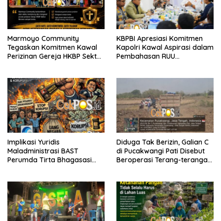
Marmoyo Community
KBPBI Apresiasi Komitmen
Tegaskan Komitmen Kawal
Kapolri Kawal Aspirasi dalam
Perizinan Gereja HKBP Sektor
Pembahasan RUU
Benowo Hingga Tuntas
Ketenagakerjaan
Implikasi Yuridis
Diduga Tak Berizin, Galian C
Maladministrasi BAST
di Pucakwangi Pati Disebut
Perumda Tirta Bhagasasi
Beroperasi Terang-terangan,
dan Tuntutan Pembatalan
Aparat Penegak Hukum
Keputusan Tata Usaha
Bungkam
Negara (KTUN)