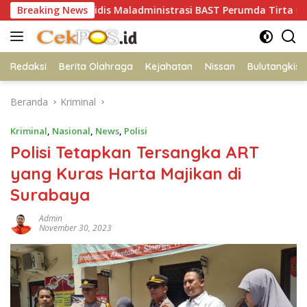
Langsung
i Yuridis Maladministrasi BAST Perumda Tirta Bhagasasi dan 
Breaking News
ke
konten
Redaksi
Berita Olahraga
Kejahatan
Nissan
Bulutangkis
Beranda
Kriminal
Kriminal
,
Nasional
,
News
,
Polisi
Polisi Tetapkan Tersangka ART
yang Kuras Harta Majikan di
Surabaya
Admin
November 30, 2023