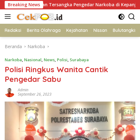
Langsung
ankan Tersangka Pengedar Narkoba di Kepanjen, Sita Sabu 96
Breaking News
ke
konten
Redaksi
Berita Olahraga
Kejahatan
Nissan
Bulutangkis
Beranda
Narkoba
Narkoba
,
Nasional
,
News
,
Polisi
,
Surabaya
Polisi Ringkus Wanita Cantik
Pengedar Sabu
Admin
September 26, 2023