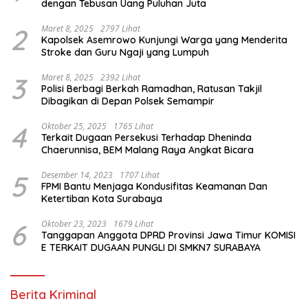
dengan Tebusan Uang Puluhan Juta
2
Maret 8, 2025
2797 Lihat
Kapolsek Asemrowo Kunjungi Warga yang Menderita
Stroke dan Guru Ngaji yang Lumpuh
3
Maret 8, 2025
2392 Lihat
Polisi Berbagi Berkah Ramadhan, Ratusan Takjil
Dibagikan di Depan Polsek Semampir
4
Oktober 25, 2025
1765 Lihat
Terkait Dugaan Persekusi Terhadap Dheninda
Chaerunnisa, BEM Malang Raya Angkat Bicara
5
Desember 14, 2023
1707 Lihat
FPMI Bantu Menjaga Kondusifitas Keamanan Dan
Ketertiban Kota Surabaya
6
Oktober 23, 2023
1679 Lihat
Tanggapan Anggota DPRD Provinsi Jawa Timur KOMISI
E TERKAIT DUGAAN PUNGLI DI SMKN7 SURABAYA
Berita Kriminal