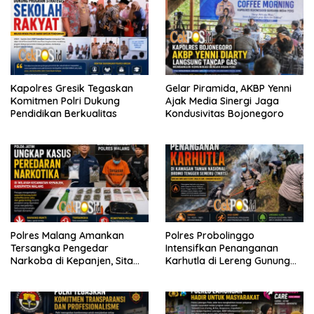
Kapolres Gresik Tegaskan
Gelar Piramida, AKBP Yenni
Komitmen Polri Dukung
Ajak Media Sinergi Jaga
Pendidikan Berkualitas
Kondusivitas Bojonegoro
Polres Malang Amankan
Polres Probolinggo
Tersangka Pengedar
Intensifkan Penanganan
Narkoba di Kepanjen, Sita
Karhutla di Lereng Gunung
Sabu 96 Gram dan Ganja 131
Bromo
Gram