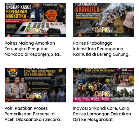
Polres Malang Amankan
Polres Probolinggo
Tersangka Pengedar
Intensifkan Penanganan
Narkoba di Kepanjen, Sita
Karhutla di Lereng Gunung
Sabu 96 Gram dan Ganja 131
Bromo
Gram
Polri Pastikan Proses
Inovasi Srikandi Care, Cara
Pemeriksaan Personel di
Polres Lamongan Dekatkan
Aceh Dilaksanakan Secara
Diri ke Masyarakat
Profesional dan Transparan