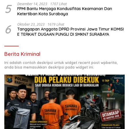
5
Desember 14, 2023
1707 Lihat
FPMI Bantu Menjaga Kondusifitas Keamanan Dan
Ketertiban Kota Surabaya
6
Oktober 23, 2023
1679 Lihat
Tanggapan Anggota DPRD Provinsi Jawa Timur KOMISI
E TERKAIT DUGAAN PUNGLI DI SMKN7 SURABAYA
Berita Kriminal
Ini adalah contoh deskripsi untuk widget recent post wpberita,
anda bisa memasukkan deskripsi pada widget ini.