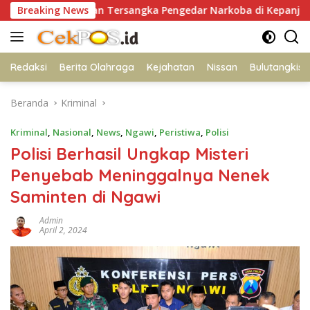
Langsung
ankan Tersangka Pengedar Narkoba di Kepanjen, Sita Sabu 96
Breaking News
ke
konten
Redaksi
Berita Olahraga
Kejahatan
Nissan
Bulutangkis
Beranda
Kriminal
Kriminal
,
Nasional
,
News
,
Ngawi
,
Peristiwa
,
Polisi
Polisi Berhasil Ungkap Misteri
Penyebab Meninggalnya Nenek
Saminten di Ngawi
Admin
April 2, 2024