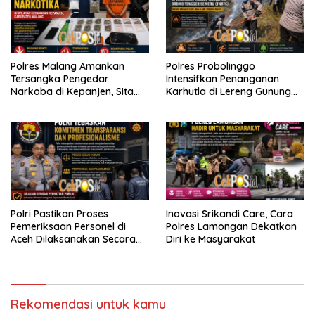
Polres Malang Amankan
Polres Probolinggo
Tersangka Pengedar
Intensifkan Penanganan
Narkoba di Kepanjen, Sita
Karhutla di Lereng Gunung
Sabu 96 Gram dan Ganja 131
Bromo
Gram
Polri Pastikan Proses
Inovasi Srikandi Care, Cara
Pemeriksaan Personel di
Polres Lamongan Dekatkan
Aceh Dilaksanakan Secara
Diri ke Masyarakat
Profesional dan Transparan
Rekomendasi untuk kamu