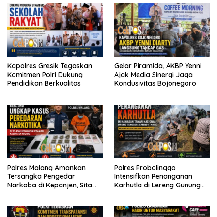
Kapolres Gresik Tegaskan
Gelar Piramida, AKBP Yenni
Komitmen Polri Dukung
Ajak Media Sinergi Jaga
Pendidikan Berkualitas
Kondusivitas Bojonegoro
Polres Malang Amankan
Polres Probolinggo
Tersangka Pengedar
Intensifkan Penanganan
Narkoba di Kepanjen, Sita
Karhutla di Lereng Gunung
Sabu 96 Gram dan Ganja 131
Bromo
Gram