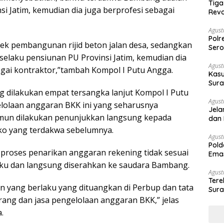
Tiga
i Jatim, kemudian dia juga berprofesi sebagai
Revo
Agust
Polr
oyek pembangunan rijid beton jalan desa, sedangkan
Sero
elaku pensiunan PU Provinsi Jatim, kemudian dia
Agust
agai kontraktor,”tambah Kompol I Putu Angga.
Kasu
Sura
 dilakukan empat tersangka lanjut Kompol I Putu
Des
Agust
lolaan anggaran BKK ini yang seharusnya
Jela
amun dilakukan penunjukkan langsung kepada
dan 
o yang terdakwa sebelumnya.
Agust
Pold
i proses penarikan anggaran rekening tidak sesuai
Emas
War
aku dan langsung diserahkan ke saudara Bambang.
Agust
Ter
an yang berlaku yang dituangkan di Perbup dan tata
Sura
Peny
rang dan jasa pengelolaan anggaran BKK,” jelas
.