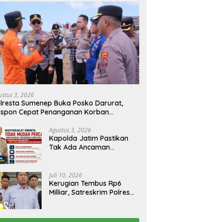
ustus 3, 2026
lresta Sumenep Buka Posko Darurat,
espon Cepat Penanganan Korban
bakaran KM Mutiara Sentosa 2
Agustus 3, 2026
Kapolda Jatim Pastikan
Tak Ada Ancaman
Kerusuhan di Jatim,
Warga Diminta Tak
Percaya Hoaks
Juli 10, 2026
Kerugian Tembus Rp6
Milliar, Satreskrim Polres
Bangkalan Tangkap Ibu
Rumah Tangga Pelaku
Arisan Bodong