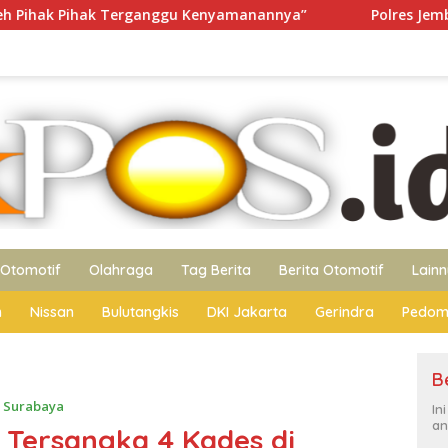
ganggu Kenyamanannya”
Polres Jember Masifkan Edukas
Otomotif
Olahraga
Tag Berita
Berita Otomotif
Lain
n
Nissan
Bulutangkis
DKI Jakarta
Gerindra
Pedom
B
,
Surabaya
In
an
 Tersangka 4 Kades di