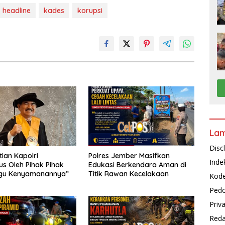
headline
kades
korupsi
La
Disc
ian Kapolri
Polres Jember Masifkan
Inde
s Oleh Pihak Pihak
Edukasi Berkendara Aman di
gu Kenyamanannya”
Titik Rawan Kecelakaan
Kode
Pedo
Priv
Reda