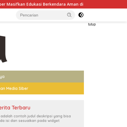
i Berkendara Aman di Titik Rawan Kecelakaan
Polres J
tutup
nya
an Media Siber
erita Terbaru
i adalah contoh judul deskripsi yang bisa
da isi dan sesuaikan pada widget