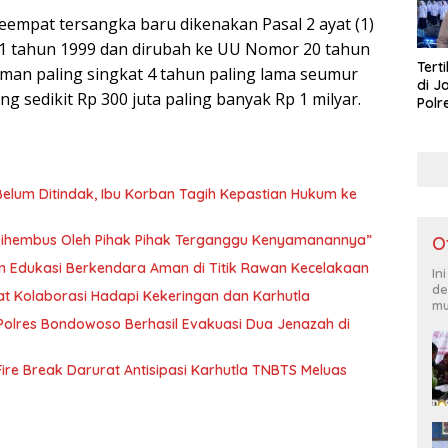
empat tersangka baru dikenakan Pasal 2 ayat (1)
1 tahun 1999 dan dirubah ke UU Nomor 20 tahun
Tert
an paling singkat 4 tahun paling lama seumur
di J
ng sedikit Rp 300 juta paling banyak Rp 1 milyar.
Polr
Masy
Lati
Belum Ditindak, Ibu Korban Tagih Kepastian Hukum ke
“Dihembus Oleh Pihak Pihak Terganggu Kenyamanannya”
O
n Edukasi Berkendara Aman di Titik Rawan Kecelakaan
In
de
t Kolaborasi Hadapi Kekeringan dan Karhutla
mu
olres Bondowoso Berhasil Evakuasi Dua Jenazah di
ire Break Darurat Antisipasi Karhutla TNBTS Meluas