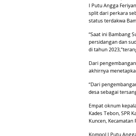
I Putu Angga Feriyan
split dari perkara 
status terdakwa Ba
“Saat ini Bambang S
persidangan dan sud
di tahun 2023,”tera
Dari pengembangan k
akhirnya menetapka
“Dari pengembangan
desa sebagai tersan
Empat oknum kepala
Kades Tebon, SPR Ka
Kuncen, Kecamatan 
Kompol I Putu Angg