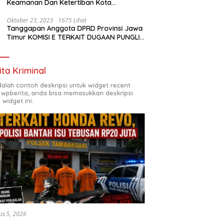
Keamanan Dan Ketertiban Kota
Surabaya
Oktober 23, 2023
1675 Lihat
Tanggapan Anggota DPRD Provinsi Jawa
Timur KOMISI E TERKAIT DUGAAN PUNGLI
DI SMKN7 SURABAYA
ita Kriminal
adalah contoh deskripsi untuk widget recent
 wpberita, anda bisa memasukkan deskripsi
 widget ini.
us 5, 2026