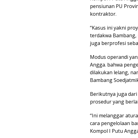
pensiunan PU Provins
kontraktor.
“Kasus ini yakni pr
terdakwa Bambang, s
juga berprofesi seb
Modus operandi yang
Angga. bahwa penge
dilakukan lelang, n
Bambang Soedjatmik
Berikutnya juga dar
prosedur yang berl
“Ini melanggar atur
cara pengelolaan ba
Kompol I Putu Angga