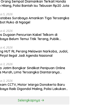
 Orang Sempat Diamankan Terkait Honda
 Hilang, Polisi Bantah Isu Tebusan Rp20 Juta
us 5, 2026
estabes Surabaya Amankan Tiga Tersangka
bot Ruko di Ngagel
us 4, 2026
s Dugaan Pencurian Kabel Telkom di
baya Belum Temui Titik Terang, Publik
ak Kepastian Hukum
us 4, 2026
ng HUT RI, Perang Melawan Narkoba, Judol,
Pinjol Ilegal Jadi Agenda Nasional
us 3, 2026
a Jatim Bongkar Sindikat Penipuan Online
 Murah, Lima Tersangka Diantaranya
ga Binaan Lapas Diamankan
us 3, 2026
ekam CCTV, Motor Warga Donokerto Baru
baya Raib Digondol Maling, Polisi Lakukan
elidikan
Selengkapnya