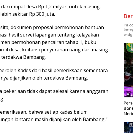
dari empat desa Rp 1,2 milyar, untuk masing-
ebih sekitar Rp 300 juta.
Ber
Ini 
disita, dokumen proposal permohonan bantuan
kate
asi hasil survei lapangan tentang kelayakan
widg
men permohonan pencairan tahap 1, buku
ri 4 desa, kuitansi penyerahan uang dari masing-
 terdakwa Bambang.
eroleh Kades dari hasil pemeriksaan sementara
nya dijanjikan oleh terdakwa Bambang.
 pekerjaan tidak dapat selesai karena anggaran
g.
Per
Bone
pemeriksaan, bahwa setiap kades belum
Meri
ngan lantaran masih dijanjikan oleh Bambang,”