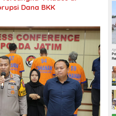
orupsi Dana BKK
Ag
Po
R
Ke