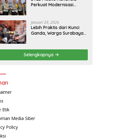
Perkuat Modernisasi
Penindakan Lalu Lintas di
Kaltim
Januari 29, 2026
Lebih Praktis dari Kunci
Ganda, Warga Surabaya
Kini Bisa Pasang Alarm
Motor Gratis di
Polrestabes Surabaya
Selengkapnya
man
laimer
ks
 Etik
man Media Siber
acy Policy
ksi