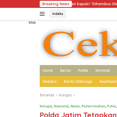
Langsung
Penggantian Kapolri “Dihembus Oleh Pihak Pihak Ter
Breaking News
ke
konten
Indeks
tutup
Home
Berita
Politik
Kriminal
Redaksi
Berita Olahraga
Kejahata
Beranda
Korupsi
Korupsi
,
Nasional
,
News
,
Pemerintahan
,
Polisi
Polda Jatim Tetapkan