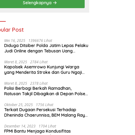
Selengkapnya
ular Post
Mei 16, 2025
1396676 Lihat
Diduga Ditsiber Polda Jatim Lepas Pelaku
Judi Online dengan Tebusan Uang
Puluhan Juta
Maret 8, 2025
2784 Lihat
Kapolsek Asemrowo Kunjungi Warga
yang Menderita Stroke dan Guru Ngaji
yang Lumpuh
Maret 8, 2025
2378 Lihat
Polisi Berbagi Berkah Ramadhan,
Ratusan Takjil Dibagikan di Depan Polsek
Semampir
Oktober 25, 2025
1756 Lihat
Terkait Dugaan Persekusi Terhadap
Dheninda Chaerunnisa, BEM Malang Raya
Angkat Bicara
Desember 14, 2023
1704 Lihat
FPMI Bantu Menjaga Kondusifitas