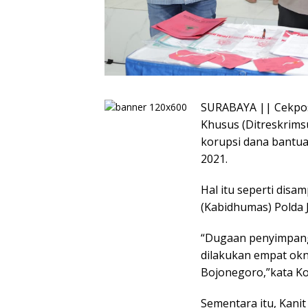
SURABAYA || Cekpos.i
Khusus (Ditreskrims
korupsi dana bantu
2021.
Hal itu seperti dis
(Kabidhumas) Polda 
“Dugaan penyimpang
dilakukan empat okn
Bojonegoro,”kata K
Sementara itu, Kanit 