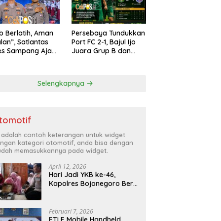
ib Berlatih, Aman
Persebaya Tundukkan
alan”, Satlantas
Port FC 2-1, Bajul Ijo
es Sampang Ajak
Juara Grup B dan
arakat Hindari
Melaju ke Semifinal
han di Jalan Raya
Selengkapnya
tomotif
i adalah contoh keterangan untuk widget
ngan kategori otomotif, anda bisa dengan
dah memasukkannya pada widget.
April 12, 2026
Hari Jadi YKB ke-46,
Kapolres Bojonegoro Beri
Hadiah Laptop Bocah
Jago Perbaiki Elektronik
Februari 7, 2026
ETLE Mobile Handheld