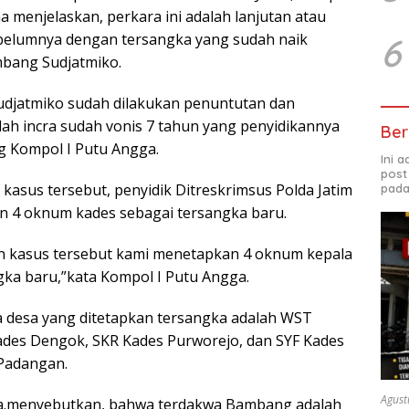
a menjelaskan, perkara ini adalah lanjutan atau
sebelumnya dengan tersangka yang sudah naik
6
mbang Sudjatmiko.
udjatmiko sudah dilakukan penuntutan dan
ah incra sudah vonis 7 tahun yang penyidikannya
Ber
ng Kompol I Putu Angga.
Ini 
post
asus tersebut, penyidik Ditreskrimsus Polda Jatim
pada
n 4 oknum kades sebagai tersangka baru.
 kasus tersebut kami menetapkan 4 oknum kepala
gka baru,”kata Kompol I Putu Angga.
 desa yang ditetapkan tersangka adalah WST
des Dengok, SKR Kades Purworejo, dan SYF Kades
Padangan.
Agust
a.menyebutkan, bahwa terdakwa Bambang adalah