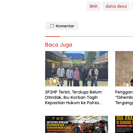
BKK
dana desa
Komentar
Baca Juga
SP2HP Terbit, Terduga Belum
Penggant
Ditindak, Ibu Korban Tagih
“Dihembu
Kepastian Hukum ke Polres
Tergang
Tanjung Perak