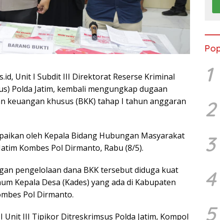
Pop
1
d, Unit I Subdit III Direktorat Reserse Kriminal
us) Polda Jatim, kembali mengungkap dugaan
an keuangan khusus (BKK) tahap I tahun anggaran
2
ampaikan oleh Kepala Bidang Hubungan Masyarakat
3
Jatim Kombes Pol Dirmanto, Rabu (8/5).
an pengelolaan dana BKK tersebut diduga kuat
4
um Kepala Desa (Kades) yang ada di Kabupaten
ombes Pol Dirmanto.
5
I Unit III Tipikor Ditreskrimsus Polda Jatim, Kompol