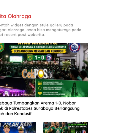
ita Olahraga
contoh widget dengan style gallery pada
gori olahraga, anda bisa mengaturnya pada
et recent post wpberita.
sebaya Tumbangkan Arema 1-0, Nobar
k di Polrestabes Surabaya Berlangsung
ah dan Kondusif