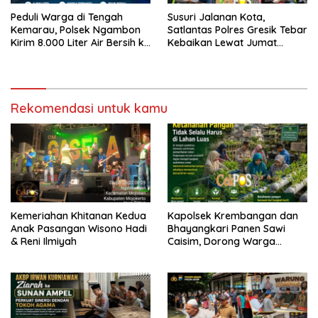
Peduli Warga di Tengah
Susuri Jalanan Kota,
Kemarau, Polsek Ngambon
Satlantas Polres Gresik Tebar
Kirim 8.000 Liter Air Bersih ke
Kebaikan Lewat Jumat
Desa Bondol
Berkah Berbagi
Rekomendasi untuk kamu
Kemeriahan Khitanan Kedua
Kapolsek Krembangan dan
Anak Pasangan Wisono Hadi
Bhayangkari Panen Sawi
& Reni Ilmiyah
Caisim, Dorong Warga
Perkuat Ketahanan Pangan