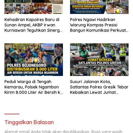
Kehadiran Kapolres Baru di
Polres Ngawi Hadirkan
Sunan Ampel, AKBP Irwan
Warung Kompas Presisi
Kurniawan Teguhkan Sinergi
Bangun Komunikasi Perkuat
Polri dan Ulama
Sinergi untuk Kamtibmas
Peduli Warga di Tengah
Susuri Jalanan Kota,
Kemarau, Polsek Ngambon
Satlantas Polres Gresik Tebar
Kirim 8.000 Liter Air Bersih ke
Kebaikan Lewat Jumat
Desa Bondol
Berkah Berbagi
Tinggalkan Balasan
Alamat email Anda tidak akan dipublikasikan.
Ruas yang wajib