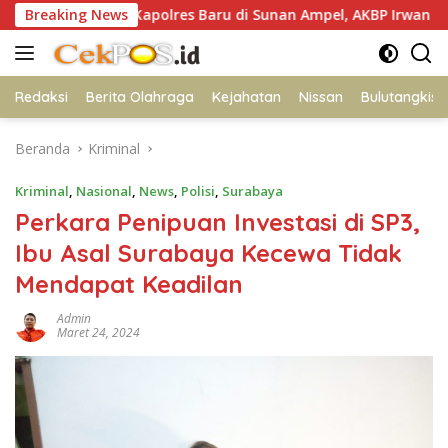
Langsung
iran Kapolres Baru di Sunan Ampel, AKBP Irwan Kurniawan Tegu
Breaking News
ke
konten
Redaksi
Berita Olahraga
Kejahatan
Nissan
Bulutangkis
Beranda
Kriminal
Kriminal
,
Nasional
,
News
,
Polisi
,
Surabaya
Perkara Penipuan Investasi di SP3,
Ibu Asal Surabaya Kecewa Tidak
Mendapat Keadilan
Admin
Maret 24, 2024