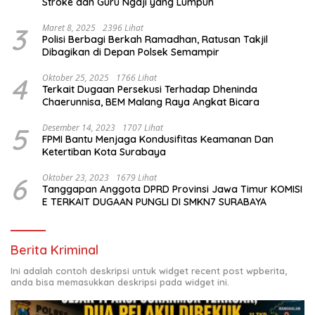
Stroke dan Guru Ngaji yang Lumpuh
3
Maret 8, 2025
2396 Lihat
Polisi Berbagi Berkah Ramadhan, Ratusan Takjil
Dibagikan di Depan Polsek Semampir
4
Oktober 25, 2025
1766 Lihat
Terkait Dugaan Persekusi Terhadap Dheninda
Chaerunnisa, BEM Malang Raya Angkat Bicara
5
Desember 14, 2023
1707 Lihat
FPMI Bantu Menjaga Kondusifitas Keamanan Dan
Ketertiban Kota Surabaya
6
Oktober 23, 2023
1679 Lihat
Tanggapan Anggota DPRD Provinsi Jawa Timur KOMISI
E TERKAIT DUGAAN PUNGLI DI SMKN7 SURABAYA
Berita Kriminal
Ini adalah contoh deskripsi untuk widget recent post wpberita,
anda bisa memasukkan deskripsi pada widget ini.