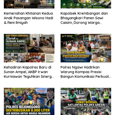
Kemeriahan Khitanan Kedua
Kapolsek Krembangan dan
Anak Pasangan Wisono Hadi
Bhayangkari Panen Sawi
& Reni Ilmiyah
Caisim, Dorong Warga
Perkuat Ketahanan Pangan
Kehadiran Kapolres Baru di
Polres Ngawi Hadirkan
Sunan Ampel, AKBP Irwan
Warung Kompas Presisi
Kurniawan Teguhkan Sinergi
Bangun Komunikasi Perkuat
Polri dan Ulama
Sinergi untuk Kamtibmas