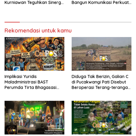
Kurniawan Teguhkan Sinergi
Bangun Komunikasi Perkuat
Polri dan Ulama
Sinergi untuk Kamtibmas
Rekomendasi untuk kamu
Implikasi Yuridis
Diduga Tak Berizin, Galian C
Maladministrasi BAST
di Pucakwangi Pati Disebut
Perumda Tirta Bhagasasi
Beroperasi Terang-terangan,
dan Tuntutan Pembatalan
Aparat Penegak Hukum
Keputusan Tata Usaha
Bungkam
Negara (KTUN)