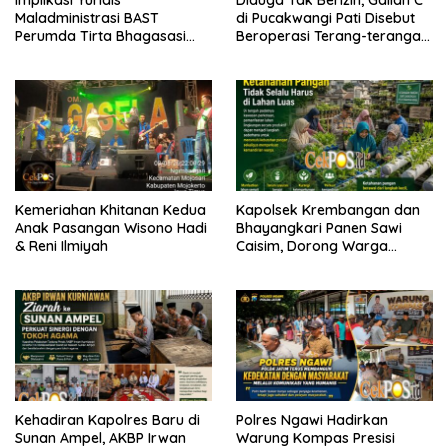
Implikasi Yuridis
Diduga Tak Berizin, Galian C
Maladministrasi BAST
di Pucakwangi Pati Disebut
Perumda Tirta Bhagasasi
Beroperasi Terang-terangan,
dan Tuntutan Pembatalan
Aparat Penegak Hukum
Keputusan Tata Usaha
Bungkam
Negara (KTUN)
Kemeriahan Khitanan Kedua
Kapolsek Krembangan dan
Anak Pasangan Wisono Hadi
Bhayangkari Panen Sawi
& Reni Ilmiyah
Caisim, Dorong Warga
Perkuat Ketahanan Pangan
Kehadiran Kapolres Baru di
Polres Ngawi Hadirkan
Sunan Ampel, AKBP Irwan
Warung Kompas Presisi