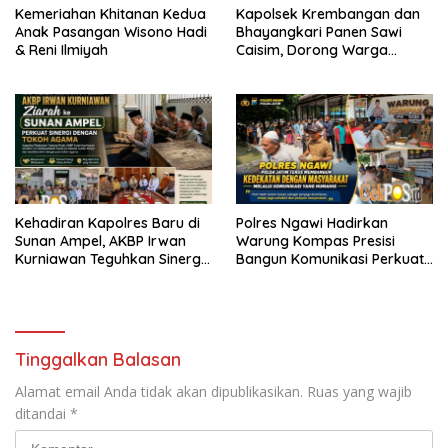
Kemeriahan Khitanan Kedua
Kapolsek Krembangan dan
Anak Pasangan Wisono Hadi
Bhayangkari Panen Sawi
& Reni Ilmiyah
Caisim, Dorong Warga
Perkuat Ketahanan Pangan
Kehadiran Kapolres Baru di
Polres Ngawi Hadirkan
Sunan Ampel, AKBP Irwan
Warung Kompas Presisi
Kurniawan Teguhkan Sinergi
Bangun Komunikasi Perkuat
Polri dan Ulama
Sinergi untuk Kamtibmas
Tinggalkan Balasan
Alamat email Anda tidak akan dipublikasikan.
Ruas yang wajib
ditandai
*