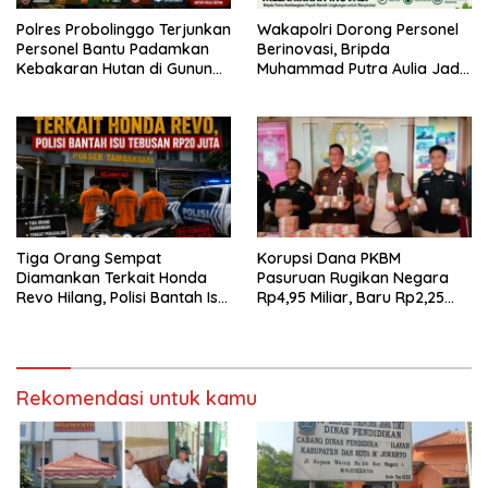
Polres Probolinggo Terjunkan
Wakapolri Dorong Personel
Personel Bantu Padamkan
Berinovasi, Bripda
Kebakaran Hutan di Gunung
Muhammad Putra Aulia Jadi
Bromo
Contoh Nyata
Tiga Orang Sempat
Korupsi Dana PKBM
Diamankan Terkait Honda
Pasuruan Rugikan Negara
Revo Hilang, Polisi Bantah Isu
Rp4,95 Miliar, Baru Rp2,25
Tebusan Rp20 Juta
Miliar yang Kembali ke Kas
Negara
Rekomendasi untuk kamu