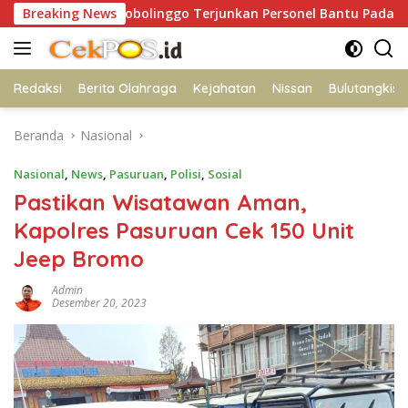
Langsung
olres Probolinggo Terjunkan Personel Bantu Padamkan Kebaka
Breaking News
ke
konten
Redaksi
Berita Olahraga
Kejahatan
Nissan
Bulutangkis
Beranda
Nasional
Nasional
,
News
,
Pasuruan
,
Polisi
,
Sosial
Pastikan Wisatawan Aman,
Kapolres Pasuruan Cek 150 Unit
Jeep Bromo
Admin
Desember 20, 2023