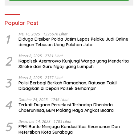
Popular Post
1
Mei 16, 2025
1396676 Lihat
Diduga Ditsiber Polda Jatim Lepas Pelaku Judi Online
dengan Tebusan Uang Puluhan Juta
2
Maret 8, 2025
2781 Lihat
Kapolsek Asemrowo Kunjungi Warga yang Menderita
Stroke dan Guru Ngaji yang Lumpuh
3
Maret 8, 2025
2377 Lihat
Polisi Berbagi Berkah Ramadhan, Ratusan Takjil
Dibagikan di Depan Polsek Semampir
4
Oktober 25, 2025
1756 Lihat
Terkait Dugaan Persekusi Terhadap Dheninda
Chaerunnisa, BEM Malang Raya Angkat Bicara
5
Desember 14, 2023
1703 Lihat
FPMI Bantu Menjaga Kondusifitas Keamanan Dan
Ketertiban Kota Surabaya