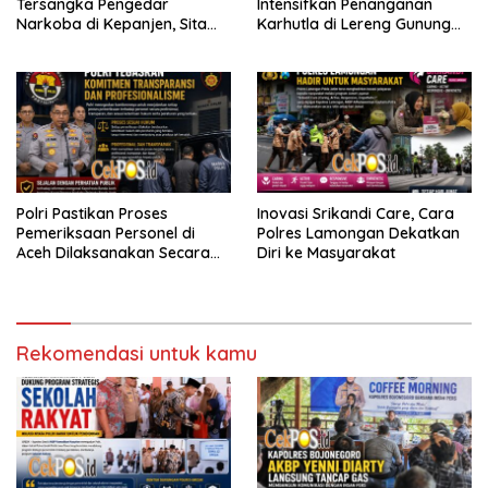
Tersangka Pengedar
Intensifkan Penanganan
Narkoba di Kepanjen, Sita
Karhutla di Lereng Gunung
Sabu 96 Gram dan Ganja 131
Bromo
Gram
Polri Pastikan Proses
Inovasi Srikandi Care, Cara
Pemeriksaan Personel di
Polres Lamongan Dekatkan
Aceh Dilaksanakan Secara
Diri ke Masyarakat
Profesional dan Transparan
Rekomendasi untuk kamu