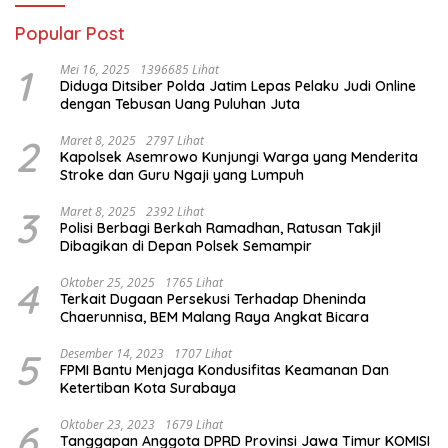
Popular Post
1
Mei 16, 2025
1396685 Lihat
Diduga Ditsiber Polda Jatim Lepas Pelaku Judi Online
dengan Tebusan Uang Puluhan Juta
2
Maret 8, 2025
2797 Lihat
Kapolsek Asemrowo Kunjungi Warga yang Menderita
Stroke dan Guru Ngaji yang Lumpuh
3
Maret 8, 2025
2392 Lihat
Polisi Berbagi Berkah Ramadhan, Ratusan Takjil
Dibagikan di Depan Polsek Semampir
4
Oktober 25, 2025
1765 Lihat
Terkait Dugaan Persekusi Terhadap Dheninda
Chaerunnisa, BEM Malang Raya Angkat Bicara
5
Desember 14, 2023
1707 Lihat
FPMI Bantu Menjaga Kondusifitas Keamanan Dan
Ketertiban Kota Surabaya
6
Oktober 23, 2023
1679 Lihat
Tanggapan Anggota DPRD Provinsi Jawa Timur KOMISI