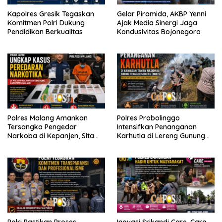
Kapolres Gresik Tegaskan
Gelar Piramida, AKBP Yenni
Komitmen Polri Dukung
Ajak Media Sinergi Jaga
Pendidikan Berkualitas
Kondusivitas Bojonegoro
Polres Malang Amankan
Polres Probolinggo
Tersangka Pengedar
Intensifkan Penanganan
Narkoba di Kepanjen, Sita
Karhutla di Lereng Gunung
Sabu 96 Gram dan Ganja 131
Bromo
Gram
Polri Pastikan Proses
Inovasi Srikandi Care, Cara