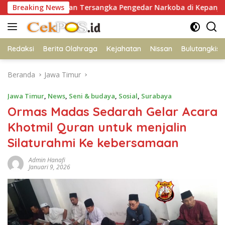
Langsung
Amankan Tersangka Pengedar Narkoba di Kepanjen, Sita Sabu 
Breaking News
ke
konten
Redaksi
Berita Olahraga
Kejahatan
Nissan
Bulutangkis
Beranda
Jawa Timur
Jawa Timur
,
News
,
Seni & budaya
,
Sosial
,
Surabaya
Ormas Madas Sedarah Gelar Acara
Khotmil Quran untuk menjalin
Silaturahmi Ke kebersamaan
Admin Hanafi
Januari 9, 2026