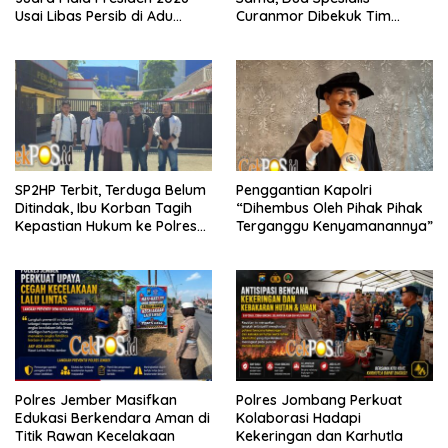
Usai Libas Persib di Adu
Curanmor Dibekuk Tim
Penalti
Resmob Bangkalan
SP2HP Terbit, Terduga Belum
Penggantian Kapolri
Ditindak, Ibu Korban Tagih
“Dihembus Oleh Pihak Pihak
Kepastian Hukum ke Polres
Terganggu Kenyamanannya”
Tanjung Perak
Polres Jember Masifkan
Polres Jombang Perkuat
Edukasi Berkendara Aman di
Kolaborasi Hadapi
Titik Rawan Kecelakaan
Kekeringan dan Karhutla