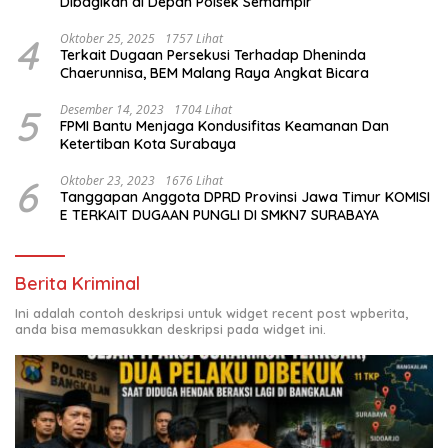
Dibagikan di Depan Polsek Semampir
4
Oktober 25, 2025
1757 Lihat
Terkait Dugaan Persekusi Terhadap Dheninda
Chaerunnisa, BEM Malang Raya Angkat Bicara
5
Desember 14, 2023
1704 Lihat
FPMI Bantu Menjaga Kondusifitas Keamanan Dan
Ketertiban Kota Surabaya
6
Oktober 23, 2023
1676 Lihat
Tanggapan Anggota DPRD Provinsi Jawa Timur KOMISI
E TERKAIT DUGAAN PUNGLI DI SMKN7 SURABAYA
Berita Kriminal
Ini adalah contoh deskripsi untuk widget recent post wpberita,
anda bisa memasukkan deskripsi pada widget ini.