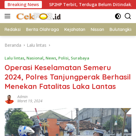
Langsung
Breaking News
SP2HP Terbit, Terduga Belum Ditindak, Ibu Korban Ta
ke
konten
Redaksi
Berita Olahraga
Kejahatan
Nissan
Bulutangkis
Beranda
Lalu lintas
Lalu lintas
,
Nasional
,
News
,
Polisi
,
Surabaya
Operasi Keselamatan Semeru
2024, Polres Tanjungperak Berhasil
Menekan Fatalitas Laka Lantas
Admin
Maret 19, 2024