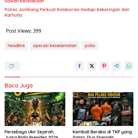
Rawan Kecelakaan
Polres Jombang Perkuat Kolaborasi Hadapi Kekeringan dan
Karhutla
Post Views:
399
headline
operasi keselamatan
polisi
Baca Juga
Persebaya Ukir Sejarah,
Kembali Beraksi di TKP yang
Juara Piala Presiden 2026
Sama, Dua Spesialis