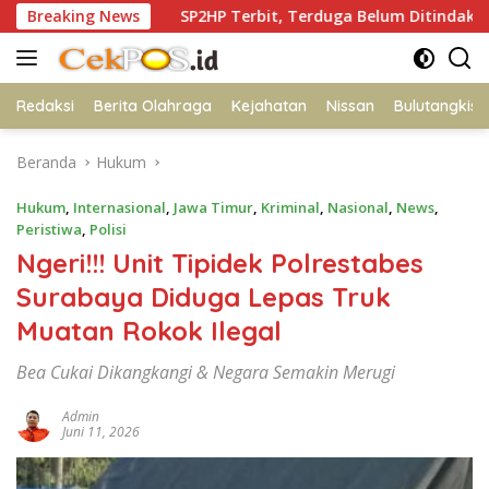
Langsung
Breaking News
SP2HP Terbit, Terduga Belum Ditindak, Ibu Korban Ta
ke
konten
Redaksi
Berita Olahraga
Kejahatan
Nissan
Bulutangkis
Beranda
Hukum
Hukum
,
Internasional
,
Jawa Timur
,
Kriminal
,
Nasional
,
News
,
Peristiwa
,
Polisi
Ngeri!!! Unit Tipidek Polrestabes
Surabaya Diduga Lepas Truk
Muatan Rokok Ilegal
Bea Cukai Dikangkangi & Negara Semakin Merugi
Admin
Juni 11, 2026