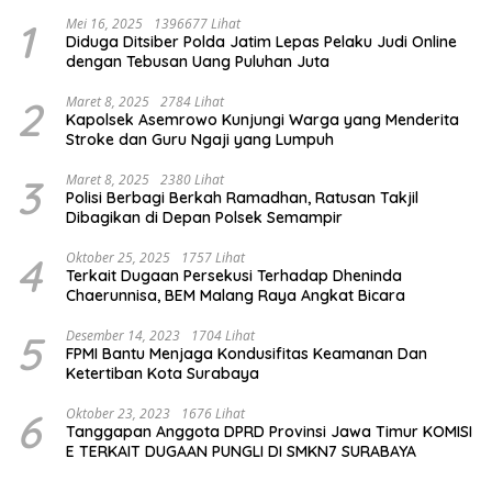
1
Mei 16, 2025
1396677 Lihat
Diduga Ditsiber Polda Jatim Lepas Pelaku Judi Online
dengan Tebusan Uang Puluhan Juta
2
Maret 8, 2025
2784 Lihat
Kapolsek Asemrowo Kunjungi Warga yang Menderita
Stroke dan Guru Ngaji yang Lumpuh
3
Maret 8, 2025
2380 Lihat
Polisi Berbagi Berkah Ramadhan, Ratusan Takjil
Dibagikan di Depan Polsek Semampir
4
Oktober 25, 2025
1757 Lihat
Terkait Dugaan Persekusi Terhadap Dheninda
Chaerunnisa, BEM Malang Raya Angkat Bicara
5
Desember 14, 2023
1704 Lihat
FPMI Bantu Menjaga Kondusifitas Keamanan Dan
Ketertiban Kota Surabaya
6
Oktober 23, 2023
1676 Lihat
Tanggapan Anggota DPRD Provinsi Jawa Timur KOMISI
E TERKAIT DUGAAN PUNGLI DI SMKN7 SURABAYA