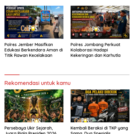
Polres Jember Masifkan
Polres Jombang Perkuat
Edukasi Berkendara Aman di
Kolaborasi Hadapi
Titik Rawan Kecelakaan
Kekeringan dan Karhutla
Rekomendasi untuk kamu
Persebaya Ukir Sejarah,
Kembali Beraksi di TKP yang
Juara Piala Presiden 2026
Sama, Dua Spesialis