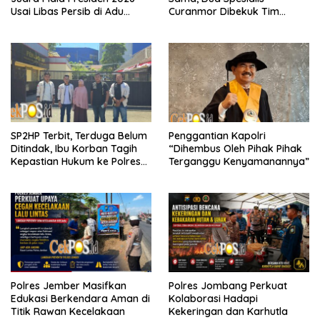
Usai Libas Persib di Adu
Curanmor Dibekuk Tim
Penalti
Resmob Bangkalan
SP2HP Terbit, Terduga Belum
Penggantian Kapolri
Ditindak, Ibu Korban Tagih
“Dihembus Oleh Pihak Pihak
Kepastian Hukum ke Polres
Terganggu Kenyamanannya”
Tanjung Perak
Polres Jember Masifkan
Polres Jombang Perkuat
Edukasi Berkendara Aman di
Kolaborasi Hadapi
Titik Rawan Kecelakaan
Kekeringan dan Karhutla