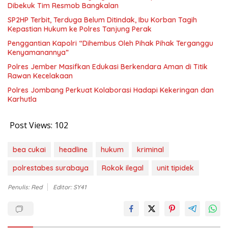
Dibekuk Tim Resmob Bangkalan
SP2HP Terbit, Terduga Belum Ditindak, Ibu Korban Tagih
Kepastian Hukum ke Polres Tanjung Perak
Penggantian Kapolri “Dihembus Oleh Pihak Pihak Terganggu
Kenyamanannya”
Polres Jember Masifkan Edukasi Berkendara Aman di Titik
Rawan Kecelakaan
Polres Jombang Perkuat Kolaborasi Hadapi Kekeringan dan
Karhutla
Post Views:
102
bea cukai
headline
hukum
kriminal
polrestabes surabaya
Rokok ilegal
unit tipidek
Penulis: Red
Editor: SY41