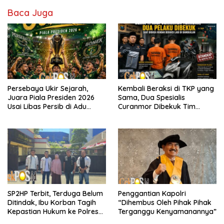
Baca Juga
Persebaya Ukir Sejarah,
Kembali Beraksi di TKP yang
Juara Piala Presiden 2026
Sama, Dua Spesialis
Usai Libas Persib di Adu
Curanmor Dibekuk Tim
Penalti
Resmob Bangkalan
SP2HP Terbit, Terduga Belum
Penggantian Kapolri
Ditindak, Ibu Korban Tagih
“Dihembus Oleh Pihak Pihak
Kepastian Hukum ke Polres
Terganggu Kenyamanannya”
Tanjung Perak