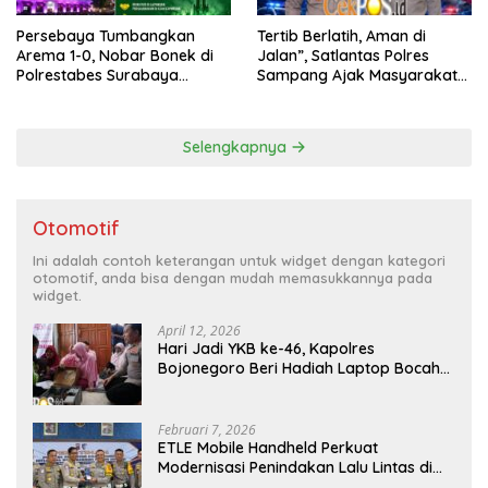
Persebaya Tumbangkan
Tertib Berlatih, Aman di
Arema 1-0, Nobar Bonek di
Jalan”, Satlantas Polres
Polrestabes Surabaya
Sampang Ajak Masyarakat
Berlangsung Meriah dan
Hindari Latihan di Jalan Raya
Kondusif
Selengkapnya
Otomotif
Ini adalah contoh keterangan untuk widget dengan kategori
otomotif, anda bisa dengan mudah memasukkannya pada
widget.
April 12, 2026
Hari Jadi YKB ke-46, Kapolres
Bojonegoro Beri Hadiah Laptop Bocah
Jago Perbaiki Elektronik
Februari 7, 2026
ETLE Mobile Handheld Perkuat
Modernisasi Penindakan Lalu Lintas di
Kaltim