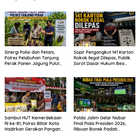
WANI Berkah”
Sinergi Polisi dan Petani,
Sopir Pengangkut 141 Karton
Polres Pelabuhan Tanjung
Rokok Ilegal Dilepas, Publik
Perak Panen Jagung Pulut
Sorot Dasar Hukum Bea
Ketan Ungu
Cukai Juanda
Sambut HUT Kemerdekaan
Polda Jatim Gelar Nobar
RI ke-81, Polres Blitar Kota
Final Piala Presiden 2026,
Hadirkan Gerakan Pangan
Ribuan Bonek Padati
Murah untuk Masyarakat
Lapangan Mapolda Dukung