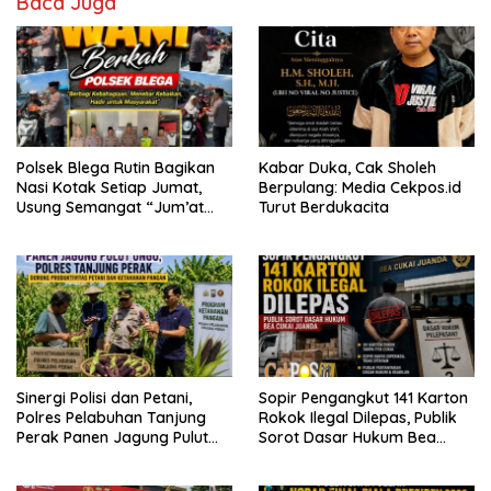
Baca Juga
Polsek Blega Rutin Bagikan
Kabar Duka, Cak Sholeh
Nasi Kotak Setiap Jumat,
Berpulang: Media Cekpos.id
Usung Semangat “Jum’at
Turut Berdukacita
WANI Berkah”
Sinergi Polisi dan Petani,
Sopir Pengangkut 141 Karton
Polres Pelabuhan Tanjung
Rokok Ilegal Dilepas, Publik
Perak Panen Jagung Pulut
Sorot Dasar Hukum Bea
Ketan Ungu
Cukai Juanda