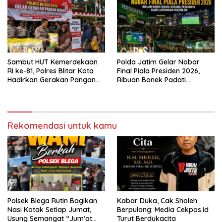
Sambut HUT Kemerdekaan
Polda Jatim Gelar Nobar
RI ke-81, Polres Blitar Kota
Final Piala Presiden 2026,
Hadirkan Gerakan Pangan
Ribuan Bonek Padati
Murah untuk Masyarakat
Lapangan Mapolda Dukung
Persebaya
Rekomendasi untuk kamu
Polsek Blega Rutin Bagikan
Kabar Duka, Cak Sholeh
Nasi Kotak Setiap Jumat,
Berpulang: Media Cekpos.id
Usung Semangat “Jum’at
Turut Berdukacita