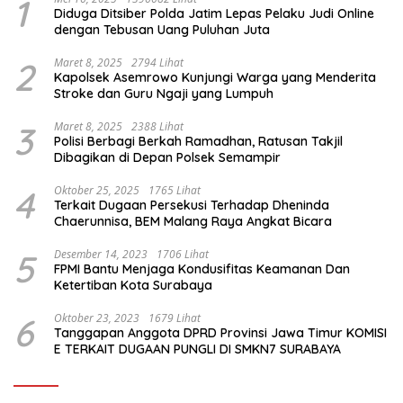
1
Diduga Ditsiber Polda Jatim Lepas Pelaku Judi Online
dengan Tebusan Uang Puluhan Juta
2
Maret 8, 2025
2794 Lihat
Kapolsek Asemrowo Kunjungi Warga yang Menderita
Stroke dan Guru Ngaji yang Lumpuh
3
Maret 8, 2025
2388 Lihat
Polisi Berbagi Berkah Ramadhan, Ratusan Takjil
Dibagikan di Depan Polsek Semampir
4
Oktober 25, 2025
1765 Lihat
Terkait Dugaan Persekusi Terhadap Dheninda
Chaerunnisa, BEM Malang Raya Angkat Bicara
5
Desember 14, 2023
1706 Lihat
FPMI Bantu Menjaga Kondusifitas Keamanan Dan
Ketertiban Kota Surabaya
6
Oktober 23, 2023
1679 Lihat
Tanggapan Anggota DPRD Provinsi Jawa Timur KOMISI
E TERKAIT DUGAAN PUNGLI DI SMKN7 SURABAYA