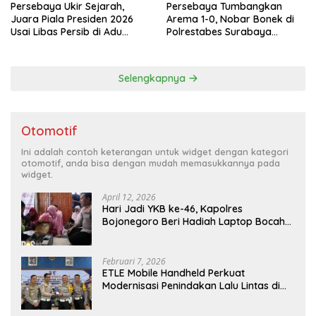
Persebaya Ukir Sejarah,
Persebaya Tumbangkan
Juara Piala Presiden 2026
Arema 1-0, Nobar Bonek di
Usai Libas Persib di Adu
Polrestabes Surabaya
Penalti
Berlangsung Meriah dan
Kondusif
Selengkapnya
Otomotif
Ini adalah contoh keterangan untuk widget dengan kategori
otomotif, anda bisa dengan mudah memasukkannya pada
widget.
April 12, 2026
Hari Jadi YKB ke-46, Kapolres
Bojonegoro Beri Hadiah Laptop Bocah
Jago Perbaiki Elektronik
Februari 7, 2026
ETLE Mobile Handheld Perkuat
Modernisasi Penindakan Lalu Lintas di
Kaltim