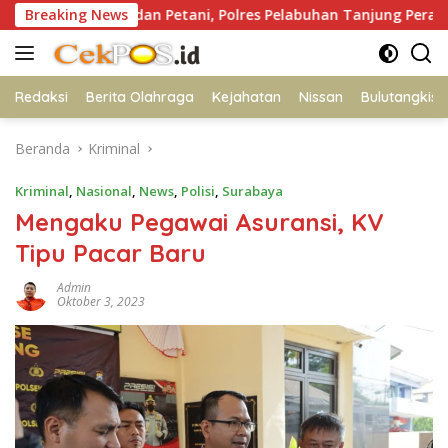
Langsung
 Polisi dan Petani, Polres Pelabuhan Tanjung Perak Panen Jagun
Breaking News
ke
konten
Redaksi
Berita Olahraga
Kejahatan
Nissan
Bulutangkis
Beranda
Kriminal
Kriminal
,
Nasional
,
News
,
Polisi
,
Surabaya
Mengaku Pegawai Asuransi, KV
Tipu Pacar Baru
Admin
Oktober 3, 2023