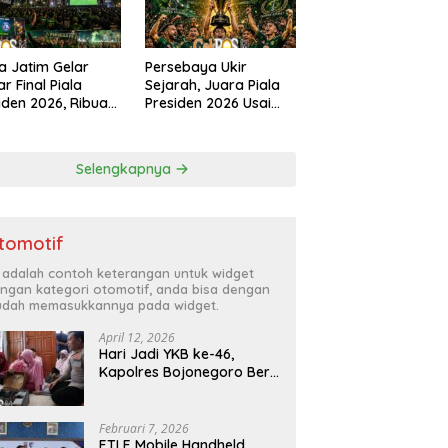
a Jatim Gelar
Persebaya Ukir
r Final Piala
Sejarah, Juara Piala
iden 2026, Ribuan
Presiden 2026 Usai
k Padati
Libas Persib di Adu
angan Mapolda
Penalti
ung Persebaya
Selengkapnya
tomotif
i adalah contoh keterangan untuk widget
ngan kategori otomotif, anda bisa dengan
dah memasukkannya pada widget.
April 12, 2026
Hari Jadi YKB ke-46,
Kapolres Bojonegoro Beri
Hadiah Laptop Bocah
Jago Perbaiki Elektronik
Februari 7, 2026
ETLE Mobile Handheld