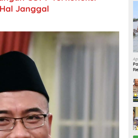
Hal Janggal
Ag
Po
R
Ke