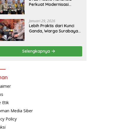
Perkuat Modernisasi
Penindakan Lalu Lintas di
Kaltim
Januari 29, 2026
Lebih Praktis dari Kunci
Ganda, Warga Surabaya
Kini Bisa Pasang Alarm
Motor Gratis di
Polrestabes Surabaya
Selengkapnya
man
laimer
ks
 Etik
man Media Siber
acy Policy
ksi