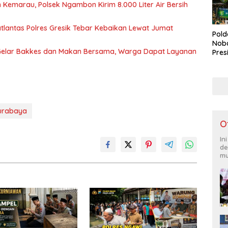
 Kemarau, Polsek Ngambon Kirim 8.000 Liter Air Bersih
atlantas Polres Gresik Tebar Kebaikan Lewat Jumat
Pold
Noba
 Gelar Bakkes dan Makan Bersama, Warga Dapat Layanan
Pres
Bone
Lap
Duk
urabaya
O
In
de
mu