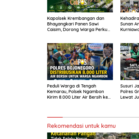
Kapolsek Krembangan dan
Kehadira
Bhayangkari Panen Sawi
Sunan Am
Caisim, Dorong Warga Perkuat
Kurniawa
Ketahanan Pangan
Polri da
Peduli Warga di Tengah
Susuri J
Kemarau, Polsek Ngambon
Polres G
Kirim 8.000 Liter Air Bersih ke
Lewat J
Desa Bondol
Rekomendasi untuk kamu