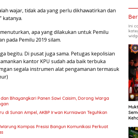
dalah wajar, tidak ada yang perlu dikhawatirkan dan
Ber
” katanya.
Ini 
kate
m menuturkan, apa yang dilakukan untuk Pemilu
widg
kan pada Pemilu 2019 silam.
ga begitu. Di pusat juga sama. Petugas kepolisian
amankan kantor KPU sudah ada baik terbuka
mgan segala instrumen alat pengamanan termasuk
hur)
dan Bhayangkari Panen Sawi Caisim, Dorong Warga
ngan
Mukt
Sema
ru di Sunan Ampel, AKBP Irwan Kurniawan Teguhkan
Keh
 Warung Kompas Presisi Bangun Komunikasi Perkuat
as