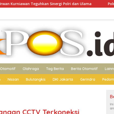
n Sinergi Polri dan Ulama
Polres Ngawi Hadirkan Waru
Otomotif
Olahraga
Tag Berita
Berita Otomotif
Lain
n
Nissan
Bulutangkis
DKI Jakarta
Gerindra
Pedom
B
In
an
angan CCTV Terkoneksi