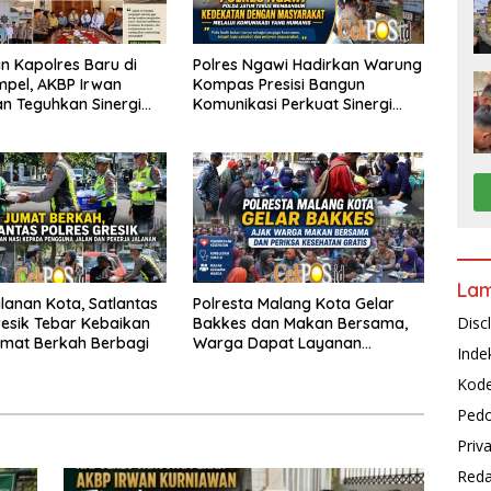
n Kapolres Baru di
Polres Ngawi Hadirkan Warung
pel, AKBP Irwan
Kompas Presisi Bangun
n Teguhkan Sinergi
Komunikasi Perkuat Sinergi
n Ulama
untuk Kamtibmas
La
alanan Kota, Satlantas
Polresta Malang Kota Gelar
Disc
resik Tebar Kebaikan
Bakkes dan Makan Bersama,
umat Berkah Berbagi
Warga Dapat Layanan
Inde
Kesehatan Gratis
Kode
Pedo
Priv
Reda