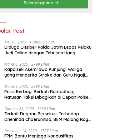
Selengkapnya
ular Post
Mei 16, 2025
1396686 Lihat
Diduga Ditsiber Polda Jatim Lepas Pelaku
Judi Online dengan Tebusan Uang
Puluhan Juta
Maret 8, 2025
2799 Lihat
Kapolsek Asemrowo Kunjungi Warga
yang Menderita Stroke dan Guru Ngaji
yang Lumpuh
Maret 8, 2025
2393 Lihat
Polisi Berbagi Berkah Ramadhan,
Ratusan Takjil Dibagikan di Depan Polsek
Semampir
Oktober 25, 2025
1766 Lihat
Terkait Dugaan Persekusi Terhadap
Dheninda Chaerunnisa, BEM Malang Raya
Angkat Bicara
Desember 14, 2023
1707 Lihat
FPMI Bantu Menjaga Kondusifitas