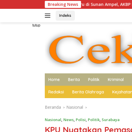
Langsung
n Kapolres Baru di Sunan Ampel, AKBP Irwan Kurniawan Teguhka
Breaking News
ke
konten
Indeks
tutup
Home
Berita
Politik
Kriminal
Redaksi
Berita Olahraga
Kejahata
Beranda
Nasional
Nasional
,
News
,
Polisi
,
Politik
,
Surabaya
KPU Nyatakan Pemas