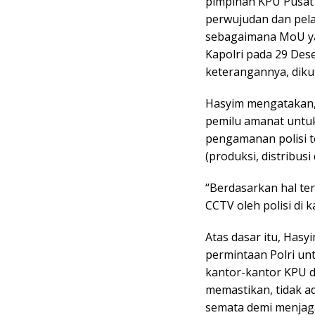
pimpinan KPU Pusat 
perwujudan dan pela
sebagaimana MoU ya
Kapolri pada 29 Des
keterangannya, diku
Hasyim mengatakan, 
pemilu amanat untu
pengamanan polisi te
(produksi, distribus
“Berdasarkan hal t
CCTV oleh polisi di 
Atas dasar itu, Has
permintaan Polri u
kantor-kantor KPU d
memastikan, tidak ad
semata demi menjaga