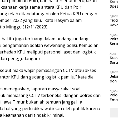
dan pimpinan Polri, dan hal tersebut merupakan
Kemb
Spes
ksanaan kerja sama antara KPU dan Polri
Ban
ng telah ditandatangani oleh Ketua KPU dengan
Agust
ember 2022 yang lalu,” kata Hasyim dalam
Tiga
Revo
tip Minggu (12/11/2023).
Agust
hal itu juga tertuang dalam undang-undang
Polr
Sero
k pengamanan adalah wewenang polisi. Kemudian,
rhadap KPU meliputi personel, aset dan logistik
Agust
Kasu
i dan penggudangan).
Sura
Des
ersebut maka wajar pemasangan CCTV atau akses
Agust
kantor KPU dan gudang logistik pemilu,” kata dia.
Jela
dan 
yim menegaskan, laporan masyarakat soal
Agust
ntuk memasang CCTV terkoneksi dengan polres dan
Pold
Emas
i Jawa Timur bukanlah temuan janggal. Ia
War
a hal yang perlu dikhawatirkan oleh publik karena
 keamanan dari tindak kriminal.