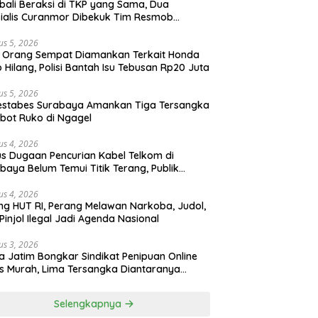
ali Beraksi di TKP yang Sama, Dua
ialis Curanmor Dibekuk Tim Resmob
gkalan
us 5, 2026
 Orang Sempat Diamankan Terkait Honda
 Hilang, Polisi Bantah Isu Tebusan Rp20 Juta
us 5, 2026
estabes Surabaya Amankan Tiga Tersangka
bot Ruko di Ngagel
us 4, 2026
s Dugaan Pencurian Kabel Telkom di
baya Belum Temui Titik Terang, Publik
ak Kepastian Hukum
us 4, 2026
ng HUT RI, Perang Melawan Narkoba, Judol,
Pinjol Ilegal Jadi Agenda Nasional
us 3, 2026
a Jatim Bongkar Sindikat Penipuan Online
 Murah, Lima Tersangka Diantaranya
ga Binaan Lapas Diamankan
Selengkapnya