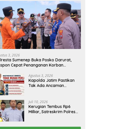
ustus 3, 2026
lresta Sumenep Buka Posko Darurat,
espon Cepat Penanganan Korban
bakaran KM Mutiara Sentosa 2
Agustus 3, 2026
Kapolda Jatim Pastikan
Tak Ada Ancaman
Kerusuhan di Jatim,
Warga Diminta Tak
Percaya Hoaks
Juli 10, 2026
Kerugian Tembus Rp6
Milliar, Satreskrim Polres
Bangkalan Tangkap Ibu
Rumah Tangga Pelaku
Arisan Bodong