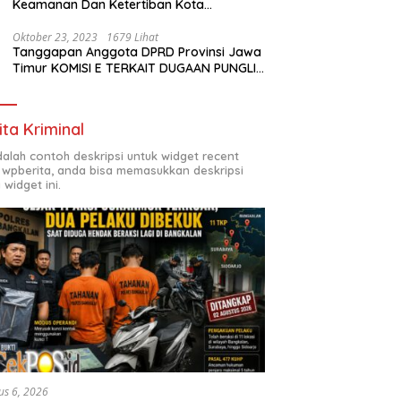
Keamanan Dan Ketertiban Kota
Surabaya
Oktober 23, 2023
1679 Lihat
Tanggapan Anggota DPRD Provinsi Jawa
Timur KOMISI E TERKAIT DUGAAN PUNGLI
DI SMKN7 SURABAYA
ita Kriminal
adalah contoh deskripsi untuk widget recent
 wpberita, anda bisa memasukkan deskripsi
 widget ini.
us 6, 2026