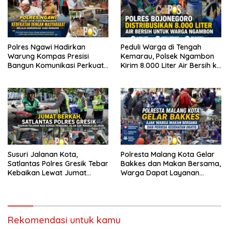
Polres Ngawi Hadirkan
Peduli Warga di Tengah
Warung Kompas Presisi
Kemarau, Polsek Ngambon
Bangun Komunikasi Perkuat
Kirim 8.000 Liter Air Bersih ke
Sinergi untuk Kamtibmas
Desa Bondol
Susuri Jalanan Kota,
Polresta Malang Kota Gelar
Satlantas Polres Gresik Tebar
Bakkes dan Makan Bersama,
Kebaikan Lewat Jumat
Warga Dapat Layanan
Berkah Berbagi
Kesehatan Gratis
Rekomendasi untuk kamu