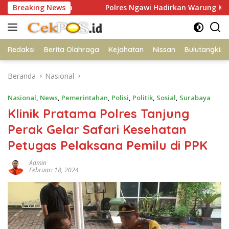
Langsung
 Ulama
Breaking News
Polres Ngawi Hadirkan Warung Kompas Presisi 
ke
konten
Redaksi
Berita Olahraga
Kejahatan
Nissan
Bulutangkis
Beranda
Nasional
Nasional
,
News
,
Pemerintahan
,
Polisi
,
Politik
,
Sosial
,
Surabaya
Klinik Pratama Polres Tanjung
Perak Gelar Safari Kesehatan
Petugas Pelaksana Pemilu di PPK
Admin
Februari 18, 2024