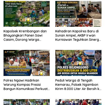
Kapolsek Krembangan dan
Kehadiran Kapolres Baru di
Bhayangkari Panen Sawi
Sunan Ampel, AKBP Irwan
Caisim, Dorong Warga
Kurniawan Teguhkan Sinergi
Perkuat Ketahanan Pangan
Polri dan Ulama
Polres Ngawi Hadirkan
Peduli Warga di Tengah
Warung Kompas Presisi
Kemarau, Polsek Ngambon
Bangun Komunikasi Perkuat
Kirim 8.000 Liter Air Bersih ke
Sinergi untuk Kamtibmas
Desa Bondol