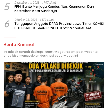
5
Desember 14, 2023
1707 Lihat
FPMI Bantu Menjaga Kondusifitas Keamanan Dan
Ketertiban Kota Surabaya
6
Oktober 23, 2023
1679 Lihat
Tanggapan Anggota DPRD Provinsi Jawa Timur KOMISI
E TERKAIT DUGAAN PUNGLI DI SMKN7 SURABAYA
Berita Kriminal
Ini adalah contoh deskripsi untuk widget recent post wpberita,
anda bisa memasukkan deskripsi pada widget ini.