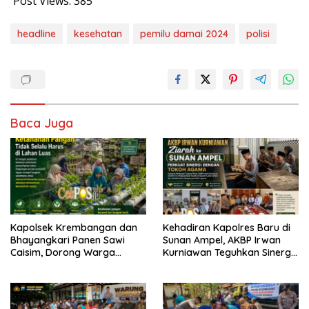
Post Views:
385
headline
kesehatan
pemilu damai 2024
polisi
Baca Juga
Kapolsek Krembangan dan
Kehadiran Kapolres Baru di
Bhayangkari Panen Sawi
Sunan Ampel, AKBP Irwan
Caisim, Dorong Warga
Kurniawan Teguhkan Sinergi
Perkuat Ketahanan Pangan
Polri dan Ulama