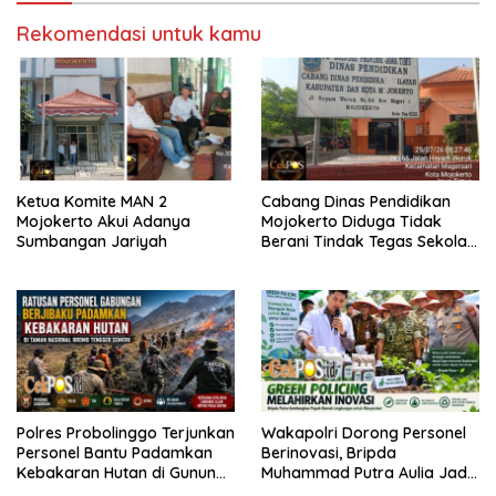
Rekomendasi untuk kamu
Ketua Komite MAN 2
Cabang Dinas Pendidikan
Mojokerto Akui Adanya
Mojokerto Diduga Tidak
Sumbangan Jariyah
Berani Tindak Tegas Sekolah
Penahan Ijazah Siswa
Polres Probolinggo Terjunkan
Wakapolri Dorong Personel
Personel Bantu Padamkan
Berinovasi, Bripda
Kebakaran Hutan di Gunung
Muhammad Putra Aulia Jadi
Bromo
Contoh Nyata