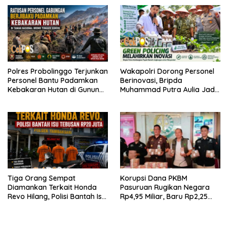
Polres Probolinggo Terjunkan
Wakapolri Dorong Personel
Personel Bantu Padamkan
Berinovasi, Bripda
Kebakaran Hutan di Gunung
Muhammad Putra Aulia Jadi
Bromo
Contoh Nyata
Tiga Orang Sempat
Korupsi Dana PKBM
Diamankan Terkait Honda
Pasuruan Rugikan Negara
Revo Hilang, Polisi Bantah Isu
Rp4,95 Miliar, Baru Rp2,25
Tebusan Rp20 Juta
Miliar yang Kembali ke Kas
Negara