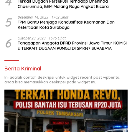
4
Terkait Dugaan Persekusi Terhadap Dheninda
Chaerunnisa, BEM Malang Raya Angkat Bicara
5
Desember 14, 2023
1702 Lihat
FPMI Bantu Menjaga Kondusifitas Keamanan Dan
Ketertiban Kota Surabaya
6
Oktober 23, 2023
1675 Lihat
Tanggapan Anggota DPRD Provinsi Jawa Timur KOMISI
E TERKAIT DUGAAN PUNGLI DI SMKN7 SURABAYA
Berita Kriminal
Ini adalah contoh deskripsi untuk widget recent post wpberita,
anda bisa memasukkan deskripsi pada widget ini.