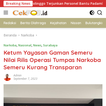
Langsung
s Probolinggo Terjunkan Personel Bantu Padamkan Kebakaran 
Breaking News
ke
konten
Redaksi
Berita Olahraga
Kejahatan
Nissan
Bulutangkis
Beranda
Narkoba
Narkoba
,
Nasional
,
News
,
Surabaya
Ketum Yayasan Gaman Semeru
Nilai Rilis Operasi Tumpas Narkoba
Semeru Kurang Transparan
Admin
September 7, 2023