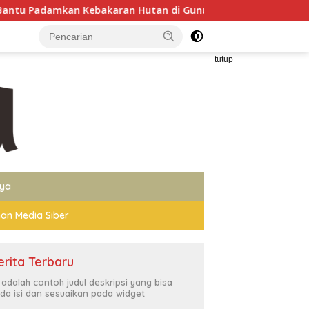
an Hutan di Gunung Bromo
Wakapolri Dorong Personel 
tutup
nya
an Media Siber
erita Terbaru
i adalah contoh judul deskripsi yang bisa
da isi dan sesuaikan pada widget