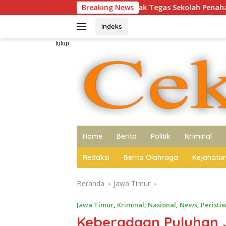
Langsung
 Berani Tindak Tegas Sekolah Penahan Ijazah Siswa
Breaking News
Po
ke
konten
Indeks
tutup
Home
Berita
Politik
Kriminal
Redaksi
Berita Olahraga
Kejahata
Beranda
Jawa Timur
Jawa Timur
,
Kriminal
,
Nasional
,
News
,
Peristi
Keberadaan Puluhan 