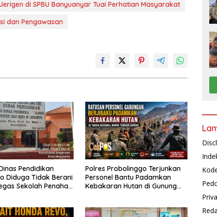
erigen di SPBU Banyuanyar Tuai Perhatian Masyarakat
asi dan Pengawasan
La
Disc
Inde
inas Pendidikan
Polres Probolinggo Terjunkan
Kode
o Diduga Tidak Berani
Personel Bantu Padamkan
Pedo
egas Sekolah Penahan
Kebakaran Hutan di Gunung
iswa
Bromo
Priv
Reda