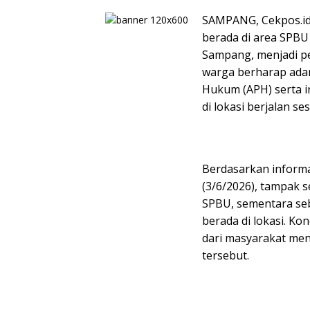
SAMPANG, Cekpos.id 
berada di area SPB
Sampang, menjadi pe
warga berharap adan
Hukum (APH) serta in
di lokasi berjalan s
Berdasarkan informa
(3/6/2026), tampak s
SPBU, sementara seb
berada di lokasi. K
dari masyarakat me
tersebut.