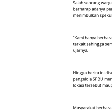
Salah seorang warg
berharap adanya pem
menimbulkan spekula
“Kami hanya berhar
terkait sehingga sem
ujarnya.
Hingga berita ini di
pengelola SPBU meng
lokasi tersebut ma
Masyarakat berharap