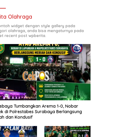
ita Olahraga
contoh widget dengan style gallery pada
gori olahraga, anda bisa mengaturnya pada
et recent post wpberita.
sebaya Tumbangkan Arema 1-0, Nobar
k di Polrestabes Surabaya Berlangsung
ah dan Kondusif