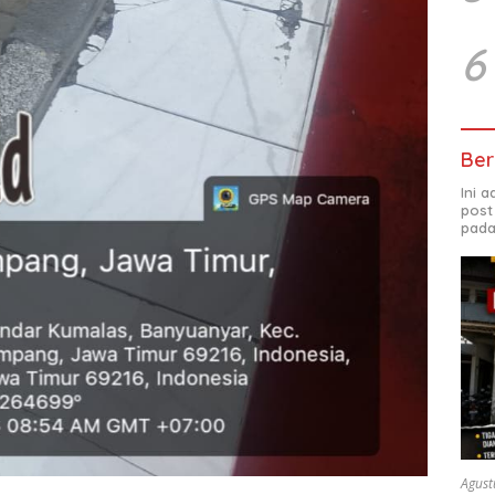
6
Ber
Ini 
post
pada
Agust