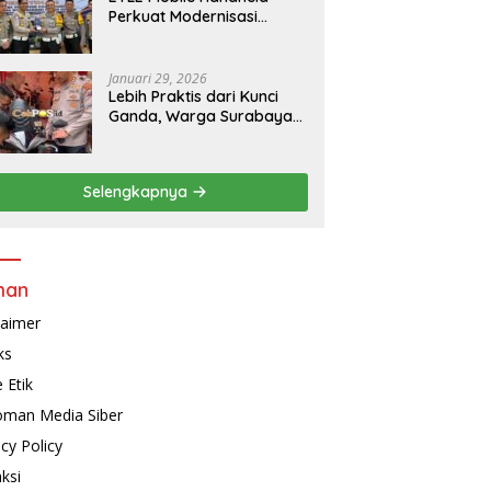
Perkuat Modernisasi
Penindakan Lalu Lintas di
Kaltim
Januari 29, 2026
Lebih Praktis dari Kunci
Ganda, Warga Surabaya
Kini Bisa Pasang Alarm
Motor Gratis di
Polrestabes Surabaya
Selengkapnya
man
laimer
ks
 Etik
man Media Siber
acy Policy
ksi