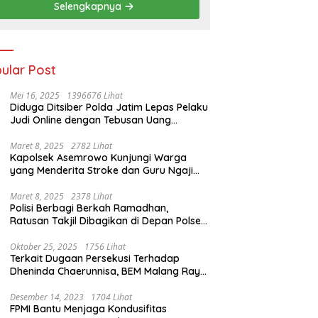
Selengkapnya
ular Post
Mei 16, 2025
1396676 Lihat
Diduga Ditsiber Polda Jatim Lepas Pelaku
Judi Online dengan Tebusan Uang
Puluhan Juta
Maret 8, 2025
2782 Lihat
Kapolsek Asemrowo Kunjungi Warga
yang Menderita Stroke dan Guru Ngaji
yang Lumpuh
Maret 8, 2025
2378 Lihat
Polisi Berbagi Berkah Ramadhan,
Ratusan Takjil Dibagikan di Depan Polsek
Semampir
Oktober 25, 2025
1756 Lihat
Terkait Dugaan Persekusi Terhadap
Dheninda Chaerunnisa, BEM Malang Raya
Angkat Bicara
Desember 14, 2023
1704 Lihat
FPMI Bantu Menjaga Kondusifitas