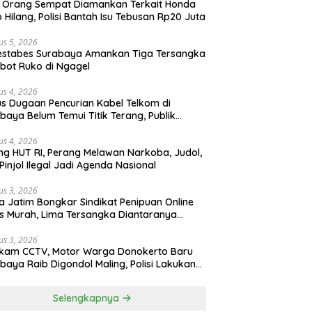
 Orang Sempat Diamankan Terkait Honda
 Hilang, Polisi Bantah Isu Tebusan Rp20 Juta
us 5, 2026
estabes Surabaya Amankan Tiga Tersangka
bot Ruko di Ngagel
us 4, 2026
s Dugaan Pencurian Kabel Telkom di
baya Belum Temui Titik Terang, Publik
ak Kepastian Hukum
us 4, 2026
ng HUT RI, Perang Melawan Narkoba, Judol,
Pinjol Ilegal Jadi Agenda Nasional
us 3, 2026
a Jatim Bongkar Sindikat Penipuan Online
 Murah, Lima Tersangka Diantaranya
ga Binaan Lapas Diamankan
us 3, 2026
ekam CCTV, Motor Warga Donokerto Baru
baya Raib Digondol Maling, Polisi Lakukan
elidikan
Selengkapnya