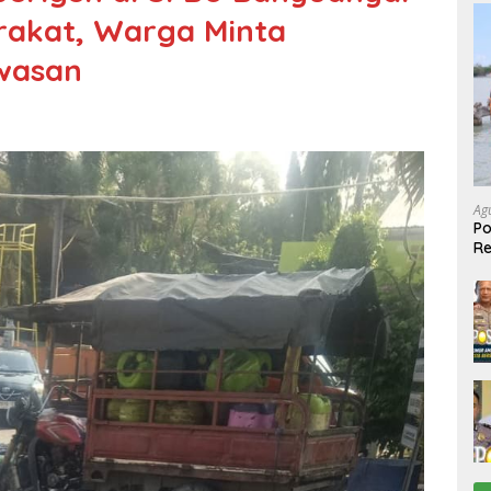
rakat, Warga Minta
awasan
Ag
Po
R
Ke