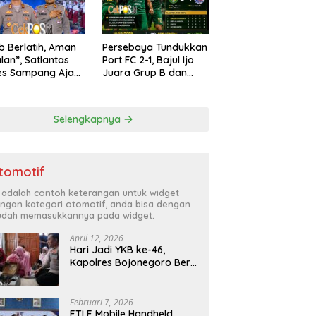
ib Berlatih, Aman
Persebaya Tundukkan
alan”, Satlantas
Port FC 2-1, Bajul Ijo
es Sampang Ajak
Juara Grup B dan
arakat Hindari
Melaju ke Semifinal
han di Jalan Raya
Selengkapnya
tomotif
i adalah contoh keterangan untuk widget
ngan kategori otomotif, anda bisa dengan
dah memasukkannya pada widget.
April 12, 2026
Hari Jadi YKB ke-46,
Kapolres Bojonegoro Beri
Hadiah Laptop Bocah
Jago Perbaiki Elektronik
Februari 7, 2026
ETLE Mobile Handheld