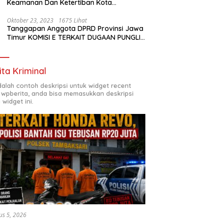
Keamanan Dan Ketertiban Kota
Surabaya
Oktober 23, 2023
1675 Lihat
Tanggapan Anggota DPRD Provinsi Jawa
Timur KOMISI E TERKAIT DUGAAN PUNGLI
DI SMKN7 SURABAYA
ita Kriminal
adalah contoh deskripsi untuk widget recent
 wpberita, anda bisa memasukkan deskripsi
 widget ini.
us 5, 2026