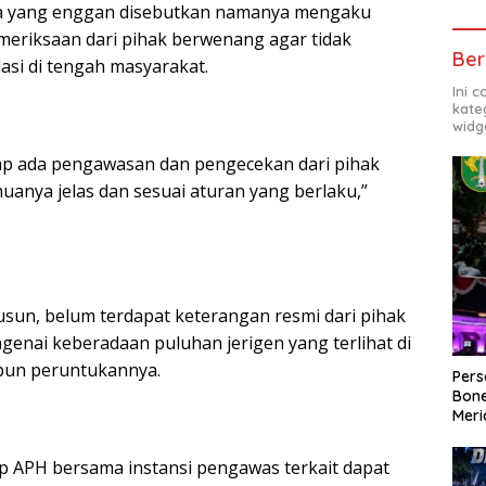
a yang enggan disebutkan namanya mengaku
eriksaan dari pihak berwenang agar tidak
Ber
si di tengah masyarakat.
Ini 
kate
widg
ap ada pengawasan dan pengecekan dari pihak
uanya jelas dan sesuai aturan yang berlaku,”
susun, belum terdapat keterangan resmi dari pihak
enai keberadaan puluhan jerigen yang terlihat di
upun peruntukannya.
Per
Bone
Meri
 APH bersama instansi pengawas terkait dapat