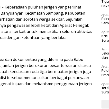
Tiga
Revo
– Keberadaan puluhan jerigen yang terlihat
U Banyuanyar, Kecamatan Sampang, Kabupaten
Agust
rhatian dan sorotan warga sekitar. Sejumlah
Polr
Sero
ya pengawasan lebih ketat dari Aparat Penegak
stansi terkait untuk memastikan seluruh aktivitas
Agust
Kasu
esuai dengan ketentuan yang berlaku.
Sura
Des
Agust
Jela
dan 
si dan dokumentasi yang diterima pada Rabu
ejumlah jerigen berukuran besar tersusun di area
Agust
Pold
uah kendaraan roda tiga bermuatan jerigen juga
Emas
ondisi tersebut memunculkan berbagai pertanyaan
War
ngenai tujuan dan mekanisme penggunaan jerigen
Agust
Ter
Sura
Peny