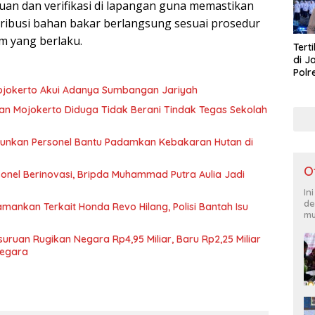
n dan verifikasi di lapangan guna memastikan
stribusi bahan bakar berlangsung sesuai prosedur
m yang berlaku.
Tert
di J
Polr
Masy
ojokerto Akui Adanya Sumbangan Jariyah
Lati
an Mojokerto Diduga Tidak Berani Tindak Tegas Sekolah
rjunkan Personel Bantu Padamkan Kebakaran Hutan di
O
onel Berinovasi, Bripda Muhammad Putra Aulia Jadi
In
de
ankan Terkait Honda Revo Hilang, Polisi Bantah Isu
mu
ruan Rugikan Negara Rp4,95 Miliar, Baru Rp2,25 Miliar
Negara