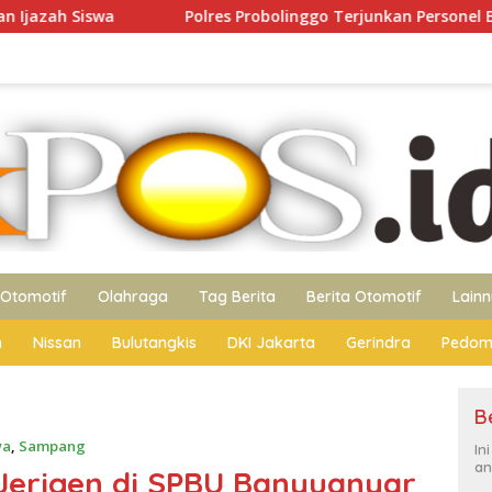
lres Probolinggo Terjunkan Personel Bantu Padamkan Kebakar
Otomotif
Olahraga
Tag Berita
Berita Otomotif
Lain
n
Nissan
Bulutangkis
DKI Jakarta
Gerindra
Pedom
B
wa
,
Sampang
In
an
Jerigen di SPBU Banyuanyar