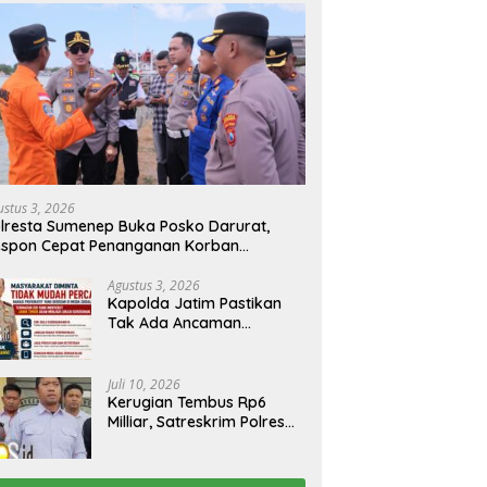
ustus 3, 2026
lresta Sumenep Buka Posko Darurat,
espon Cepat Penanganan Korban
bakaran KM Mutiara Sentosa 2
Agustus 3, 2026
Kapolda Jatim Pastikan
Tak Ada Ancaman
Kerusuhan di Jatim,
Warga Diminta Tak
Percaya Hoaks
Juli 10, 2026
Kerugian Tembus Rp6
Milliar, Satreskrim Polres
Bangkalan Tangkap Ibu
Rumah Tangga Pelaku
Arisan Bodong