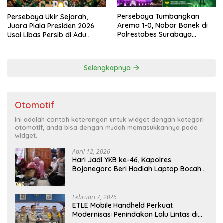
Persebaya Tumbangkan
Persebaya Ukir Sejarah,
Arema 1-0, Nobar Bonek di
Juara Piala Presiden 2026
Polrestabes Surabaya
Usai Libas Persib di Adu
Berlangsung Meriah dan
Penalti
Kondusif
Selengkapnya
Otomotif
Ini adalah contoh keterangan untuk widget dengan kategori
otomotif, anda bisa dengan mudah memasukkannya pada
widget.
April 12, 2026
Hari Jadi YKB ke-46, Kapolres
Bojonegoro Beri Hadiah Laptop Bocah
Jago Perbaiki Elektronik
Februari 7, 2026
ETLE Mobile Handheld Perkuat
Modernisasi Penindakan Lalu Lintas di
Kaltim