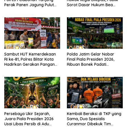
Perak Panen Jagung Pulut
Sorot Dasar Hukum Bea
Ketan Ungu
Cukai Juanda
Sambut HUT Kemerdekaan
Polda Jatim Gelar Nobar
RI ke-81, Polres Blitar Kota
Final Piala Presiden 2026,
Hadirkan Gerakan Pangan
Ribuan Bonek Padati
Murah untuk Masyarakat
Lapangan Mapolda Dukung
Persebaya
Persebaya Ukir Sejarah,
Kembali Beraksi di TKP yang
Juara Piala Presiden 2026
Sama, Dua Spesialis
Usai Libas Persib di Adu
Curanmor Dibekuk Tim