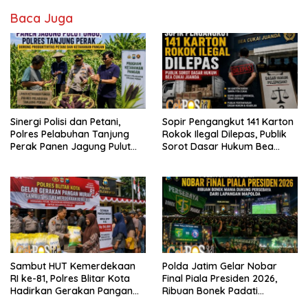
Baca Juga
Sinergi Polisi dan Petani,
Sopir Pengangkut 141 Karton
Polres Pelabuhan Tanjung
Rokok Ilegal Dilepas, Publik
Perak Panen Jagung Pulut
Sorot Dasar Hukum Bea
Ketan Ungu
Cukai Juanda
Sambut HUT Kemerdekaan
Polda Jatim Gelar Nobar
RI ke-81, Polres Blitar Kota
Final Piala Presiden 2026,
Hadirkan Gerakan Pangan
Ribuan Bonek Padati
Murah untuk Masyarakat
Lapangan Mapolda Dukung