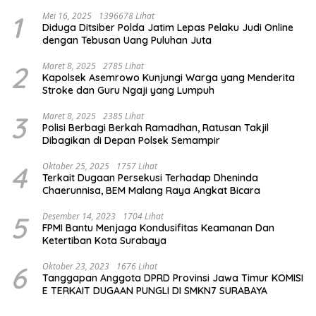
1
Mei 16, 2025
1396678 Lihat
Diduga Ditsiber Polda Jatim Lepas Pelaku Judi Online
dengan Tebusan Uang Puluhan Juta
2
Maret 8, 2025
2785 Lihat
Kapolsek Asemrowo Kunjungi Warga yang Menderita
Stroke dan Guru Ngaji yang Lumpuh
3
Maret 8, 2025
2385 Lihat
Polisi Berbagi Berkah Ramadhan, Ratusan Takjil
Dibagikan di Depan Polsek Semampir
4
Oktober 25, 2025
1757 Lihat
Terkait Dugaan Persekusi Terhadap Dheninda
Chaerunnisa, BEM Malang Raya Angkat Bicara
5
Desember 14, 2023
1704 Lihat
FPMI Bantu Menjaga Kondusifitas Keamanan Dan
Ketertiban Kota Surabaya
6
Oktober 23, 2023
1676 Lihat
Tanggapan Anggota DPRD Provinsi Jawa Timur KOMISI
E TERKAIT DUGAAN PUNGLI DI SMKN7 SURABAYA