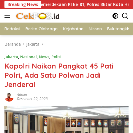
Langsung
UT Kemerdekaan RI ke-81, Polres Blitar Kota Hadirkan Gerak
Breaking News
ke
konten
Redaksi
Berita Olahraga
Kejahatan
Nissan
Bulutangkis
Beranda
Jakarta
Jakarta
,
Nasional
,
News
,
Polisi
Kapolri Naikan Pangkat 45 Pati
Polri, Ada Satu Polwan Jadi
Jenderal
Admin
Desember 22, 2023