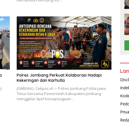
La
a
Polres Jombang Perkuat Kolaborasi Hadapi
Disc
Kekeringan dan Karhutla
Inde
)
JOMBANG, Cekpos.id — Polres Jombang Polda Jawa
Timur bersama Pemerintah Kabupaten Jombang
Kode
menggelar Apel Kesiapsiagaan…
Pedo
Priv
Reda