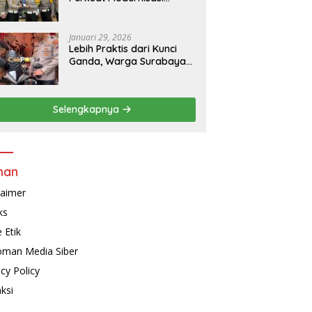
Penindakan Lalu Lintas di
Kaltim
Januari 29, 2026
Lebih Praktis dari Kunci
Ganda, Warga Surabaya
Kini Bisa Pasang Alarm
Motor Gratis di
Polrestabes Surabaya
Selengkapnya
man
laimer
ks
 Etik
man Media Siber
acy Policy
ksi