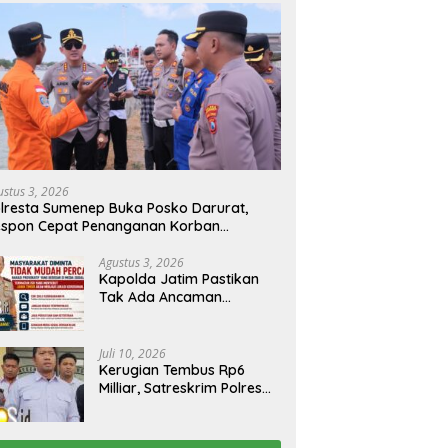
ustus 3, 2026
lresta Sumenep Buka Posko Darurat,
espon Cepat Penanganan Korban
bakaran KM Mutiara Sentosa 2
Agustus 3, 2026
Kapolda Jatim Pastikan
Tak Ada Ancaman
Kerusuhan di Jatim,
Warga Diminta Tak
Percaya Hoaks
Juli 10, 2026
Kerugian Tembus Rp6
Milliar, Satreskrim Polres
Bangkalan Tangkap Ibu
Rumah Tangga Pelaku
Arisan Bodong