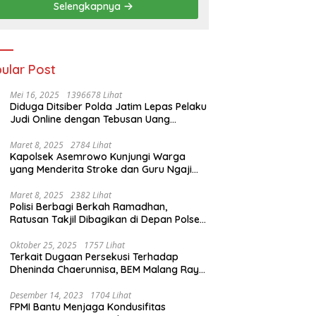
Selengkapnya
ular Post
Mei 16, 2025
1396678 Lihat
Diduga Ditsiber Polda Jatim Lepas Pelaku
Judi Online dengan Tebusan Uang
Puluhan Juta
Maret 8, 2025
2784 Lihat
Kapolsek Asemrowo Kunjungi Warga
yang Menderita Stroke dan Guru Ngaji
yang Lumpuh
Maret 8, 2025
2382 Lihat
Polisi Berbagi Berkah Ramadhan,
Ratusan Takjil Dibagikan di Depan Polsek
Semampir
Oktober 25, 2025
1757 Lihat
Terkait Dugaan Persekusi Terhadap
Dheninda Chaerunnisa, BEM Malang Raya
Angkat Bicara
Desember 14, 2023
1704 Lihat
FPMI Bantu Menjaga Kondusifitas