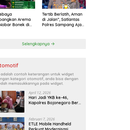
sebaya
Tertib Berlatih, Aman
bangkan Arema
di Jalan”, Satlantas
 Nobar Bonek di
Polres Sampang Ajak
estabes Surabaya
Masyarakat Hindari
angsung Meriah
Latihan di Jalan Raya
Kondusif
Selengkapnya
tomotif
i adalah contoh keterangan untuk widget
ngan kategori otomotif, anda bisa dengan
dah memasukkannya pada widget.
April 12, 2026
Hari Jadi YKB ke-46,
Kapolres Bojonegoro Beri
Hadiah Laptop Bocah
Jago Perbaiki Elektronik
Februari 7, 2026
ETLE Mobile Handheld
Perkuat Modernisasi