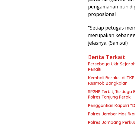
pengamanan pun dip
proposional.
“Setiap petugas me
merupakan kebangga
jelasnya. (Samsul)
Berita Terkait
Persebaya Ukir Sejarah,
Penalti
Kembali Beraksi di TK
Resmob Bangkalan
SP2HP Terbit, Terduga 
Polres Tanjung Perak
Penggantian Kapolri 
Polres Jember Masifka
Polres Jombang Perkua