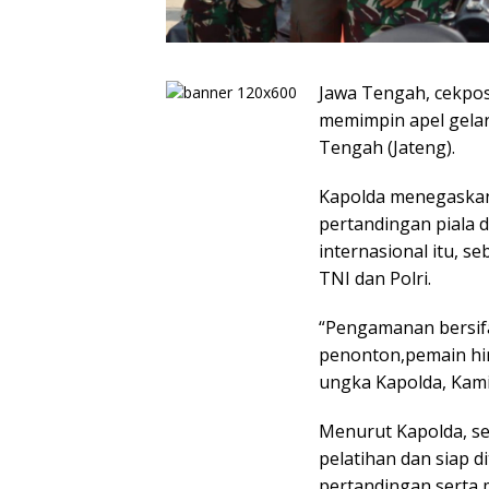
Jawa Tengah, cekpos.
memimpin apel gela
Tengah (Jateng).
Kapolda menegaskan
pertandingan piala 
internasional itu, s
TNI dan Polri.
“Pengamanan bersifa
penonton,pemain hi
ungka Kapolda, Kamis
Menurut Kapolda, s
pelatihan dan siap 
pertandingan serta 