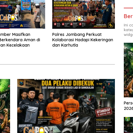
Ber
Ini 
kate
ember Masifkan
Polres Jombang Perkuat
widg
Berkendara Aman di
Kolaborasi Hadapi Kekeringan
wan Kecelakaan
dan Karhutla
Pers
2026