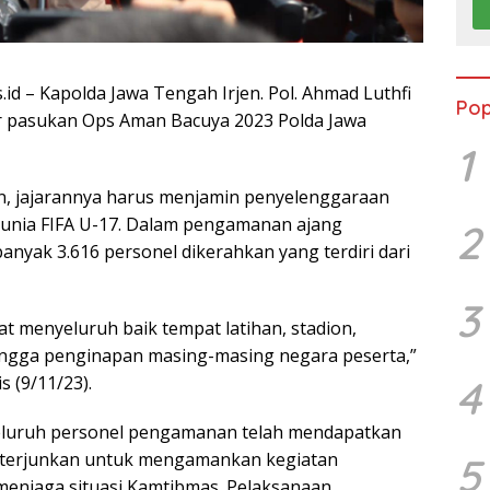
id – Kapolda Jawa Tengah Irjen. Pol. Ahmad Luthfi
Pop
r pasukan Ops Aman Bacuya 2023 Polda Jawa
1
, jajarannya harus menjamin penyelenggaraan
dunia FIFA U-17. Dalam pengamanan ajang
2
ebanyak 3.616 personel dikerahkan yang terdiri dari
3
t menyeluruh baik tempat latihan, stadion,
ngga penginapan masing-masing negara peserta,”
 (9/11/23).
4
eluruh personel pengamanan telah mendapatkan
diterjunkan untuk mengamankan kegiatan
5
menjaga situasi Kamtibmas. Pelaksanaan