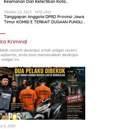
Keamanan Dan Ketertiban Kota
Surabaya
Oktober 23, 2023
1676 Lihat
Tanggapan Anggota DPRD Provinsi Jawa
Timur KOMISI E TERKAIT DUGAAN PUNGLI
DI SMKN7 SURABAYA
ita Kriminal
adalah contoh deskripsi untuk widget recent
 wpberita, anda bisa memasukkan deskripsi
 widget ini.
us 6, 2026