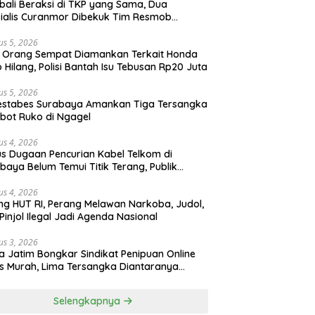
ali Beraksi di TKP yang Sama, Dua
ialis Curanmor Dibekuk Tim Resmob
gkalan
us 5, 2026
 Orang Sempat Diamankan Terkait Honda
 Hilang, Polisi Bantah Isu Tebusan Rp20 Juta
us 5, 2026
estabes Surabaya Amankan Tiga Tersangka
bot Ruko di Ngagel
us 4, 2026
s Dugaan Pencurian Kabel Telkom di
baya Belum Temui Titik Terang, Publik
ak Kepastian Hukum
us 4, 2026
ng HUT RI, Perang Melawan Narkoba, Judol,
Pinjol Ilegal Jadi Agenda Nasional
us 3, 2026
a Jatim Bongkar Sindikat Penipuan Online
 Murah, Lima Tersangka Diantaranya
ga Binaan Lapas Diamankan
Selengkapnya