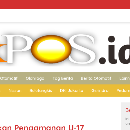
Otomotif
Olahraga
Tag Berita
Berita Otomotif
Lain
n
Nissan
Bulutangkis
DKI Jakarta
Gerindra
Pedom
B
i
In
an
ikan Pengamanan U-17