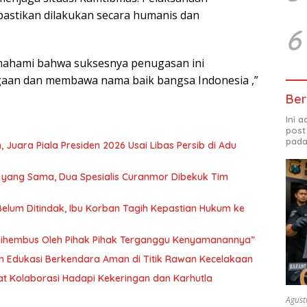
astikan dilakukan secara humanis dan
6
mahami bahwa suksesnya penugasan ini
an dan membawa nama baik bangsa Indonesia ,”
Ber
Ini 
post
pada
 Juara Piala Presiden 2026 Usai Libas Persib di Adu
P yang Sama, Dua Spesialis Curanmor Dibekuk Tim
Belum Ditindak, Ibu Korban Tagih Kepastian Hukum ke
“Dihembus Oleh Pihak Pihak Terganggu Kenyamanannya”
n Edukasi Berkendara Aman di Titik Rawan Kecelakaan
t Kolaborasi Hadapi Kekeringan dan Karhutla
Agust