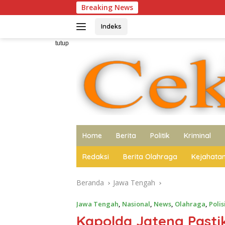
Langsung
Breaking News
ke
konten
Indeks
tutup
Home
Berita
Politik
Kriminal
Redaksi
Berita Olahraga
Kejahata
Beranda
Jawa Tengah
Jawa Tengah
,
Nasional
,
News
,
Olahraga
,
Polis
Kapolda Jateng Past