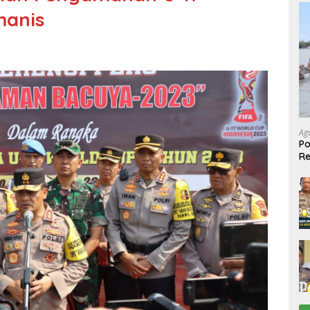
manis
Ag
Po
R
Ke