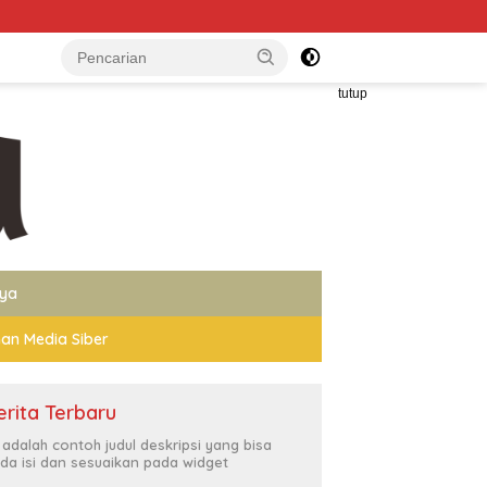
Persebaya Ukir Sejarah, Juara Piala Pres
tutup
nya
an Media Siber
erita Terbaru
i adalah contoh judul deskripsi yang bisa
da isi dan sesuaikan pada widget