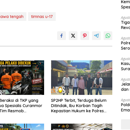
Kemb
Spes
Ban
jawa tengah
timnas u-17
Agust
Tiga
Revo
Agust
Polr
Sero
Agust
Kasu
Sura
Des
Agust
Jela
dan 
Agust
Beraksi di TKP yang
SP2HP Terbit, Terduga Belum
Pold
a Spesialis Curanmor
Ditindak, Ibu Korban Tagih
Emas
 Tim Resmob
Kepastian Hukum ke Polres
War
an
Tanjung Perak