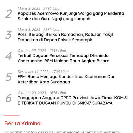
2
Maret 8, 2025
2785 Lihat
Kapolsek Asemrowo Kunjungi Warga yang Menderita
Stroke dan Guru Ngaji yang Lumpuh
3
Maret 8, 2025
2385 Lihat
Polisi Berbagi Berkah Ramadhan, Ratusan Takjil
Dibagikan di Depan Polsek Semampir
4
Oktober 25, 2025
1757 Lihat
Terkait Dugaan Persekusi Terhadap Dheninda
Chaerunnisa, BEM Malang Raya Angkat Bicara
5
Desember 14, 2023
1705 Lihat
FPMI Bantu Menjaga Kondusifitas Keamanan Dan
Ketertiban Kota Surabaya
6
Oktober 23, 2023
1676 Lihat
Tanggapan Anggota DPRD Provinsi Jawa Timur KOMISI
E TERKAIT DUGAAN PUNGLI DI SMKN7 SURABAYA
Berita Kriminal
Ini adalah contoh deskripsi untuk widget recent post wpberita,