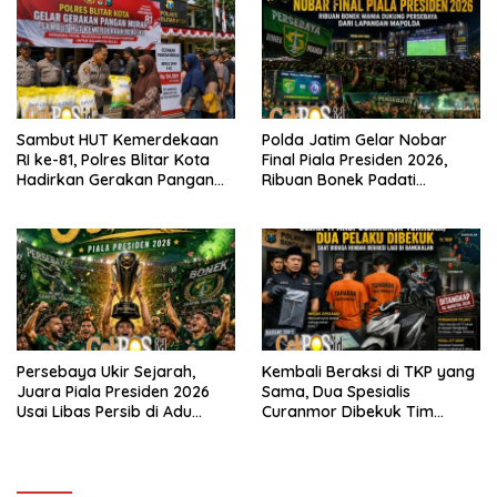
Sambut HUT Kemerdekaan
Polda Jatim Gelar Nobar
RI ke-81, Polres Blitar Kota
Final Piala Presiden 2026,
Hadirkan Gerakan Pangan
Ribuan Bonek Padati
Murah untuk Masyarakat
Lapangan Mapolda Dukung
Persebaya
Persebaya Ukir Sejarah,
Kembali Beraksi di TKP yang
Juara Piala Presiden 2026
Sama, Dua Spesialis
Usai Libas Persib di Adu
Curanmor Dibekuk Tim
Penalti
Resmob Bangkalan