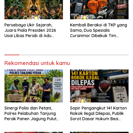
Persebaya Ukir Sejarah,
Kembali Beraksi di TKP yang
Juara Piala Presiden 2026
Sama, Dua Spesialis
Usai Libas Persib di Adu
Curanmor Dibekuk Tim
Penalti
Resmob Bangkalan
Rekomendasi untuk kamu
Sinergi Polisi dan Petani,
Sopir Pengangkut 141 Karton
Polres Pelabuhan Tanjung
Rokok Ilegal Dilepas, Publik
Perak Panen Jagung Pulut
Sorot Dasar Hukum Bea
Ketan Ungu
Cukai Juanda