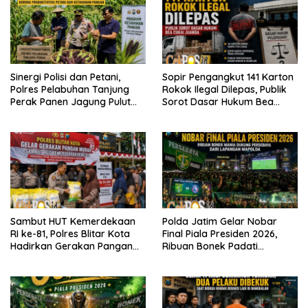
Sinergi Polisi dan Petani,
Sopir Pengangkut 141 Karton
Polres Pelabuhan Tanjung
Rokok Ilegal Dilepas, Publik
Perak Panen Jagung Pulut
Sorot Dasar Hukum Bea
Ketan Ungu
Cukai Juanda
Sambut HUT Kemerdekaan
Polda Jatim Gelar Nobar
RI ke-81, Polres Blitar Kota
Final Piala Presiden 2026,
Hadirkan Gerakan Pangan
Ribuan Bonek Padati
Murah untuk Masyarakat
Lapangan Mapolda Dukung
Persebaya