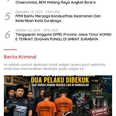
Chaerunnisa, BEM Malang Raya Angkat Bicara
5
Desember 14, 2023
1704 Lihat
FPMI Bantu Menjaga Kondusifitas Keamanan Dan
Ketertiban Kota Surabaya
6
Oktober 23, 2023
1676 Lihat
Tanggapan Anggota DPRD Provinsi Jawa Timur KOMISI
E TERKAIT DUGAAN PUNGLI DI SMKN7 SURABAYA
Berita Kriminal
Ini adalah contoh deskripsi untuk widget recent post wpberita,
anda bisa memasukkan deskripsi pada widget ini.