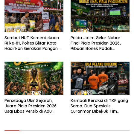
Sambut HUT Kemerdekaan
Polda Jatim Gelar Nobar
RI ke-81, Polres Blitar Kota
Final Piala Presiden 2026,
Hadirkan Gerakan Pangan
Ribuan Bonek Padati
Murah untuk Masyarakat
Lapangan Mapolda Dukung
Persebaya
Persebaya Ukir Sejarah,
Kembali Beraksi di TKP yang
Juara Piala Presiden 2026
Sama, Dua Spesialis
Usai Libas Persib di Adu
Curanmor Dibekuk Tim
Penalti
Resmob Bangkalan