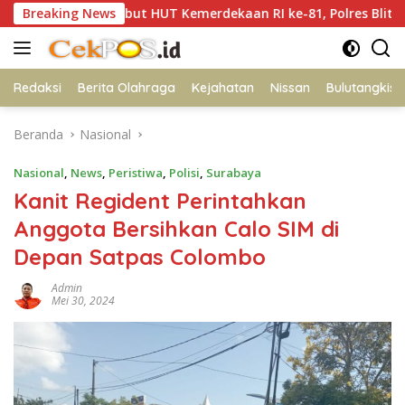
Langsung
Sambut HUT Kemerdekaan RI ke-81, Polres Blitar Kota Hadir
Breaking News
ke
konten
Redaksi
Berita Olahraga
Kejahatan
Nissan
Bulutangkis
Beranda
Nasional
Nasional
,
News
,
Peristiwa
,
Polisi
,
Surabaya
Kanit Regident Perintahkan
Anggota Bersihkan Calo SIM di
Depan Satpas Colombo
Admin
Mei 30, 2024