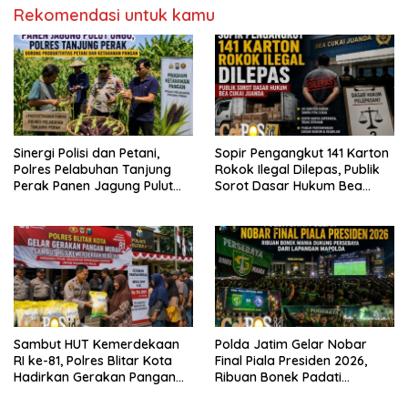
Rekomendasi untuk kamu
Sinergi Polisi dan Petani,
Sopir Pengangkut 141 Karton
Polres Pelabuhan Tanjung
Rokok Ilegal Dilepas, Publik
Perak Panen Jagung Pulut
Sorot Dasar Hukum Bea
Ketan Ungu
Cukai Juanda
Sambut HUT Kemerdekaan
Polda Jatim Gelar Nobar
RI ke-81, Polres Blitar Kota
Final Piala Presiden 2026,
Hadirkan Gerakan Pangan
Ribuan Bonek Padati
Murah untuk Masyarakat
Lapangan Mapolda Dukung