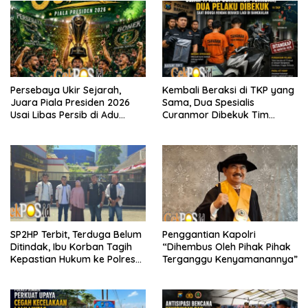
Persebaya Ukir Sejarah,
Kembali Beraksi di TKP yang
Juara Piala Presiden 2026
Sama, Dua Spesialis
Usai Libas Persib di Adu
Curanmor Dibekuk Tim
Penalti
Resmob Bangkalan
SP2HP Terbit, Terduga Belum
Penggantian Kapolri
Ditindak, Ibu Korban Tagih
“Dihembus Oleh Pihak Pihak
Kepastian Hukum ke Polres
Terganggu Kenyamanannya”
Tanjung Perak