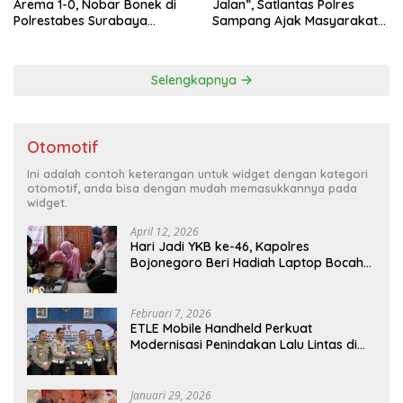
Arema 1-0, Nobar Bonek di
Jalan”, Satlantas Polres
Polrestabes Surabaya
Sampang Ajak Masyarakat
Berlangsung Meriah dan
Hindari Latihan di Jalan Raya
Kondusif
Selengkapnya
Otomotif
Ini adalah contoh keterangan untuk widget dengan kategori
otomotif, anda bisa dengan mudah memasukkannya pada
widget.
April 12, 2026
Hari Jadi YKB ke-46, Kapolres
Bojonegoro Beri Hadiah Laptop Bocah
Jago Perbaiki Elektronik
Februari 7, 2026
ETLE Mobile Handheld Perkuat
Modernisasi Penindakan Lalu Lintas di
Kaltim
Januari 29, 2026