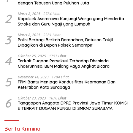
dengan Tebusan Uang Puluhan Juta
2
Maret 8, 2025
2784 Lihat
Kapolsek Asemrowo Kunjungi Warga yang Menderita
Stroke dan Guru Ngaji yang Lumpuh
3
Maret 8, 2025
2381 Lihat
Polisi Berbagi Berkah Ramadhan, Ratusan Takjil
Dibagikan di Depan Polsek Semampir
4
Oktober 25, 2025
1757 Lihat
Terkait Dugaan Persekusi Terhadap Dheninda
Chaerunnisa, BEM Malang Raya Angkat Bicara
5
Desember 14, 2023
1704 Lihat
FPMI Bantu Menjaga Kondusifitas Keamanan Dan
Ketertiban Kota Surabaya
6
Oktober 23, 2023
1676 Lihat
Tanggapan Anggota DPRD Provinsi Jawa Timur KOMISI
E TERKAIT DUGAAN PUNGLI DI SMKN7 SURABAYA
Berita Kriminal