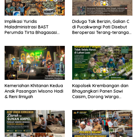
Implikasi Yuridis
Diduga Tak Berizin, Galian C
Maladministrasi BAST
di Pucakwangi Pati Disebut
Perumda Tirta Bhagasasi
Beroperasi Terang-terangan,
dan Tuntutan Pembatalan
Aparat Penegak Hukum
Keputusan Tata Usaha
Bungkam
Negara (KTUN)
Kemeriahan Khitanan Kedua
Kapolsek Krembangan dan
Anak Pasangan Wisono Hadi
Bhayangkari Panen Sawi
& Reni Ilmiyah
Caisim, Dorong Warga
Perkuat Ketahanan Pangan