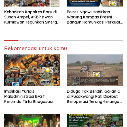
Kehadiran Kapolres Baru di
Polres Ngawi Hadirkan
Sunan Ampel, AKBP Irwan
Warung Kompas Presisi
Kurniawan Teguhkan Sinergi
Bangun Komunikasi Perkuat
Polri dan Ulama
Sinergi untuk Kamtibmas
Rekomendasi untuk kamu
Implikasi Yuridis
Diduga Tak Berizin, Galian C
Maladministrasi BAST
di Pucakwangi Pati Disebut
Perumda Tirta Bhagasasi
Beroperasi Terang-terangan,
dan Tuntutan Pembatalan
Aparat Penegak Hukum
Keputusan Tata Usaha
Bungkam
Negara (KTUN)