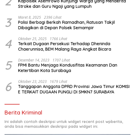
2
Kapolsek Asemrowo Kunjungi Warga yang Menderita
Stroke dan Guru Ngaji yang Lumpuh
3
Maret 8, 2025
2396 Lihat
Polisi Berbagi Berkah Ramadhan, Ratusan Takjil
Dibagikan di Depan Polsek Semampir
4
Oktober 25, 2025
1766 Lihat
Terkait Dugaan Persekusi Terhadap Dheninda
Chaerunnisa, BEM Malang Raya Angkat Bicara
5
Desember 14, 2023
1707 Lihat
FPMI Bantu Menjaga Kondusifitas Keamanan Dan
Ketertiban Kota Surabaya
6
Oktober 23, 2023
1679 Lihat
Tanggapan Anggota DPRD Provinsi Jawa Timur KOMISI
E TERKAIT DUGAAN PUNGLI DI SMKN7 SURABAYA
Berita Kriminal
Ini adalah contoh deskripsi untuk widget recent post wpberita,
anda bisa memasukkan deskripsi pada widget ini.