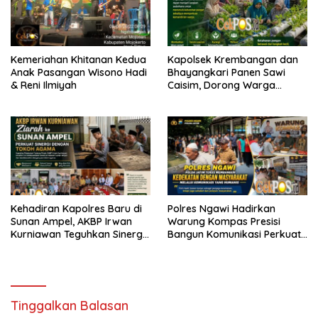
Kemeriahan Khitanan Kedua
Kapolsek Krembangan dan
Anak Pasangan Wisono Hadi
Bhayangkari Panen Sawi
& Reni Ilmiyah
Caisim, Dorong Warga
Perkuat Ketahanan Pangan
Kehadiran Kapolres Baru di
Polres Ngawi Hadirkan
Sunan Ampel, AKBP Irwan
Warung Kompas Presisi
Kurniawan Teguhkan Sinergi
Bangun Komunikasi Perkuat
Polri dan Ulama
Sinergi untuk Kamtibmas
Tinggalkan Balasan