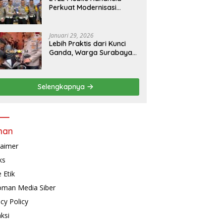
Perkuat Modernisasi
Penindakan Lalu Lintas di
Kaltim
Januari 29, 2026
Lebih Praktis dari Kunci
Ganda, Warga Surabaya
Kini Bisa Pasang Alarm
Motor Gratis di
Polrestabes Surabaya
Selengkapnya
man
laimer
ks
 Etik
man Media Siber
acy Policy
ksi