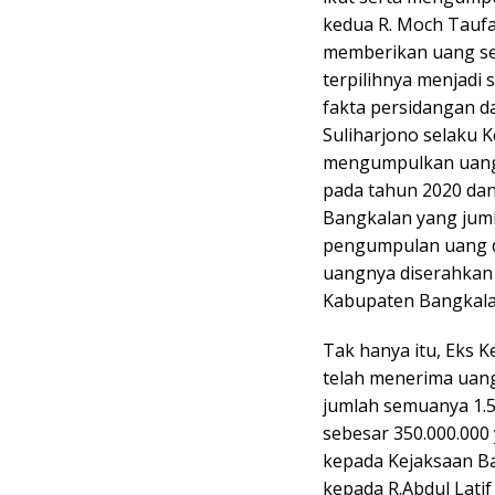
kedua R. Moch Taufa
memberikan uang seb
terpilihnya menjadi
fakta persidangan d
Suliharjono selaku 
mengumpulkan uang da
pada tahun 2020 da
Bangkalan yang jumla
pengumpulan uang da
uangnya diserahka
Kabupaten Bangkalan
Tak hanya itu, Eks
telah menerima uang
jumlah semuanya 1.5
sebesar 350.000.000
kepada Kejaksaan Ba
kepada R.Abdul Lati