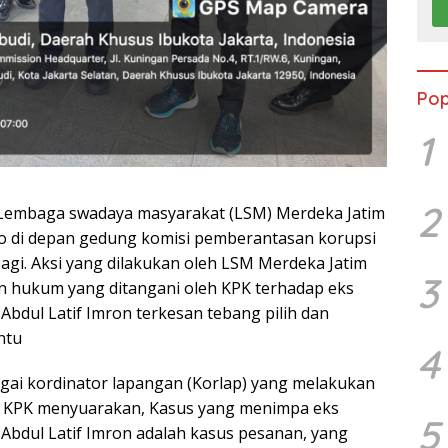
Pop
1
2
– Lembaga swadaya masyarakat (LSM) Merdeka Jatim
o di depan gedung komisi pemberantasan korupsi
pagi. Aksi yang dilakukan oleh LSM Merdeka Jatim
3
an hukum yang ditangani oleh KPK terhadap eks
Abdul Latif Imron terkesan tebang pilih dan
ntu
4
gai kordinator lapangan (Korlap) yang melakukan
g KPK menyuarakan, Kasus yang menimpa eks
5
 Abdul Latif Imron adalah kasus pesanan, yang