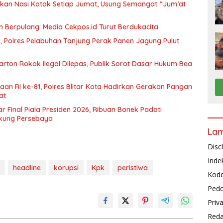
gikan Nasi Kotak Setiap Jumat, Usung Semangat “Jum’at
 Berpulang: Media Cekpos.id Turut Berdukacita
ani, Polres Pelabuhan Tanjung Perak Panen Jagung Pulut
arton Rokok Ilegal Dilepas, Publik Sorot Dasar Hukum Bea
n RI ke-81, Polres Blitar Kota Hadirkan Gerakan Pangan
at
r Final Piala Presiden 2026, Ribuan Bonek Padati
kung Persebaya
La
Disc
Inde
headline
korupsi
Kpk
peristiwa
Kode
Pedo
Priv
Reda