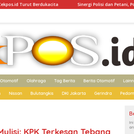
kacita
Sinergi Polisi dan Petani, Polres Pelabuhan Tan
Otomotif
Olahraga
Tag Berita
Berita Otomotif
Lain
n
Nissan
Bulutangkis
DKI Jakarta
Gerindra
Pedom
B
In
an
ulisi: KPK Terkesan Tebang