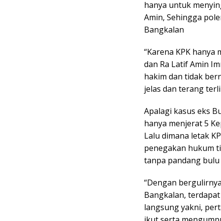
hanya untuk menying
Amin, Sehingga pole
Bangkalan
“Karena KPK hanya m
dan Ra Latif Amin I
hakim dan tidak ber
jelas dan terang terl
Apalagi kasus eks B
hanya menjerat 5 Kep
Lalu dimana letak 
penegakan hukum ti
tanpa pandang bulu
“Dengan bergulirny
Bangkalan, terdapat 
langsung yakni, per
ikut serta mengumpu