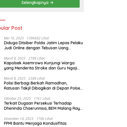
Selengkapnya
ular Post
Mei 16, 2025
1396682 Lihat
Diduga Ditsiber Polda Jatim Lepas Pelaku
Judi Online dengan Tebusan Uang
Puluhan Juta
Maret 8, 2025
2788 Lihat
Kapolsek Asemrowo Kunjungi Warga
yang Menderita Stroke dan Guru Ngaji
yang Lumpuh
Maret 8, 2025
2388 Lihat
Polisi Berbagi Berkah Ramadhan,
Ratusan Takjil Dibagikan di Depan Polsek
Semampir
Oktober 25, 2025
1761 Lihat
Terkait Dugaan Persekusi Terhadap
Dheninda Chaerunnisa, BEM Malang Raya
Angkat Bicara
Desember 14, 2023
1706 Lihat
FPMI Bantu Menjaga Kondusifitas