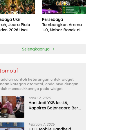
ebaya Ukir
Persebaya
rah, Juara Piala
Tumbangkan Arema
iden 2026 Usai
1-0, Nobar Bonek di
s Persib di Adu
Polrestabes Surabaya
lti
Berlangsung Meriah
dan Kondusif
Selengkapnya
tomotif
i adalah contoh keterangan untuk widget
ngan kategori otomotif, anda bisa dengan
dah memasukkannya pada widget.
April 12, 2026
Hari Jadi YKB ke-46,
Kapolres Bojonegoro Beri
Hadiah Laptop Bocah
Jago Perbaiki Elektronik
Februari 7, 2026
ETLE Mobile Handheld