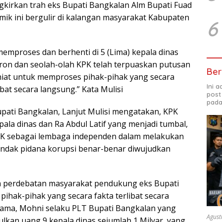
kirkan trah eks Bupati Bangkalan Alm Bupati Fuad
mik ini bergulir di kalangan masyarakat Kabupaten
6
emproses dan berhenti di 5 (Lima) kepala dinas
mron dan seolah-olah KPK telah terpuaskan putusan
Ber
niat untuk memproses pihak-pihak yang secara
Ini 
ibat secara langsung.” Kata Mulisi
post
pada
upati Bangkalan, Lanjut Mulisi mengatakan, KPK
ala dinas dan Ra Abdul Latif yang menjadi tumbal,
KPK sebagai lembaga independen dalam melakukan
ndak pidana korupsi benar-benar diwujudkan
a perdebatan masyarakat pendukung eks Bupati
pihak-pihak yang secara fakta terlibat secara
tama, Mohni selaku PLT Bupati Bangkalan yang
Agust
lkan uang 9 kepala dinas sejumlah 1 Milyar, yang