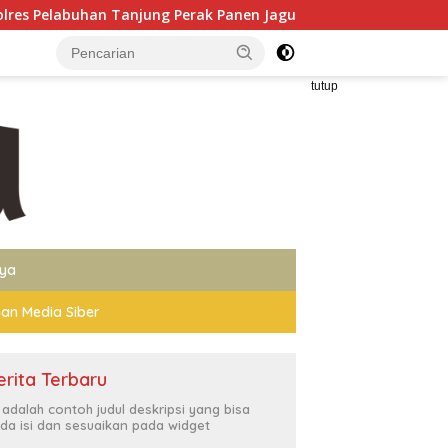
jung Perak Panen Jagung Pulut Ketan Ungu
Sopir Pengang
tutup
nya
an Media Siber
erita Terbaru
i adalah contoh judul deskripsi yang bisa
da isi dan sesuaikan pada widget