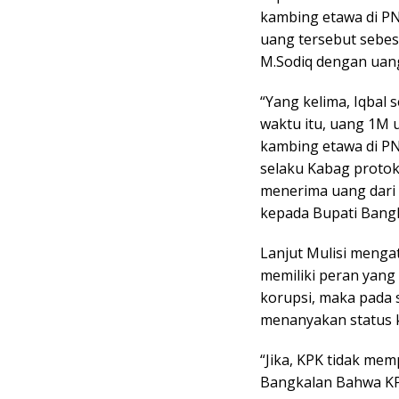
kambing etawa di PN
uang tersebut sebesa
M.Sodiq dengan uang
“Yang kelima, Iqbal
waktu itu, uang 1M
kambing etawa di PN
selaku Kabag proto
menerima uang dari 
kepada Bupati Bangka
Lanjut Mulisi menga
memiliki peran yang
korupsi, maka pada 
menanyakan status 
“Jika, KPK tidak me
Bangkalan Bahwa KP