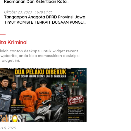
Keamanan Dan Ketertiban Kota
Surabaya
Oktober 23, 2023
1679 Lihat
Tanggapan Anggota DPRD Provinsi Jawa
Timur KOMISI E TERKAIT DUGAAN PUNGLI
DI SMKN7 SURABAYA
ita Kriminal
adalah contoh deskripsi untuk widget recent
 wpberita, anda bisa memasukkan deskripsi
 widget ini.
us 6, 2026