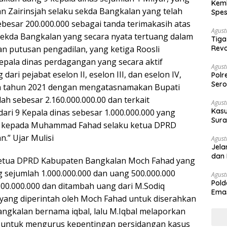
Kemb
n Zairinsjah selaku sekda Bangkalan yang telah
Spes
Ban
esar 200.000.000 sebagai tanda terimakasih atas
Agust
 sekda Bangkalan yang secara nyata tertuang dalam
Tiga
an putusan pengadilan, yang ketiga Roosli
Revo
Kepala dinas perdagangan yang secara aktif
Agust
ri pejabat eselon II, eselon III, dan eselon IV,
Polr
Sero
n tahun 2021 dengan mengatasnamakan Bupati
h sebesar 2.160.000.000.00 dan terkait
Agust
Kasu
ri 9 Kepala dinas sebesar 1.000.000.000 yang
Sura
n kepada Muhammad Fahad selaku ketua DPRD
Des
.” Ujar Mulisi
Agust
Jela
dan 
 Ketua DPRD Kabupaten Bangkalan Moch Fahad yang
 sejumlah 1.000.000.000 dan uang 500.000.000
Agust
Pold
00.000.000 dan ditambah uang dari M.Sodiq
Emas
 yang diperintah oleh Moch Fahad untuk diserahkan
War
ngkalan bernama iqbal, lalu M.Iqbal melaporkan
f untuk mengurus kepentingan persidangan kasus