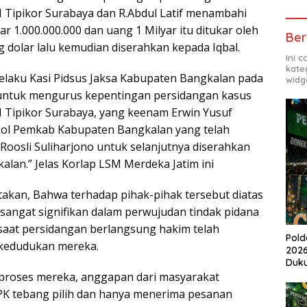
 Tipikor Surabaya dan R.Abdul Latif menambahi
r 1.000.000.000 dan uang 1 Milyar itu ditukar oleh
Ber
 dolar lalu kemudian diserahkan kepada Iqbal.
Ini 
kate
 selaku Kasi Pidsus Jaksa Kabupaten Bangkalan pada
widg
 untuk mengurus kepentingan persidangan kasus
 Tipikor Surabaya, yang keenam Erwin Yusuf
kol Pemkab Kabupaten Bangkalan yang telah
Roosli Suliharjono untuk selanjutnya diserahkan
lan.” Jelas Korlap LSM Merdeka Jatim ini
takan, Bahwa terhadap pihak-pihak tersebut diatas
 sangat signifikan dalam perwujudan tindak pidana
saat persidangan berlangsung hakim telah
Pold
kedudukan mereka.
2026
Duk
mproses mereka, anggapan dari masyarakat
K tebang pilih dan hanya menerima pesanan