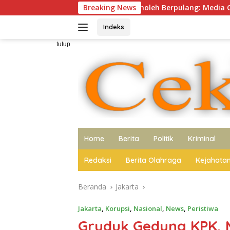
Langsung
abar Duka, Cak Sholeh Berpulang: Media Cekpos.id Turut Berdu
Breaking News
ke
konten
Indeks
tutup
Home
Berita
Politik
Kriminal
Redaksi
Berita Olahraga
Kejahata
Beranda
Jakarta
Jakarta
,
Korupsi
,
Nasional
,
News
,
Peristiwa
Gruduk Gedung KPK, M