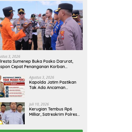
ustus 3, 2026
lresta Sumenep Buka Posko Darurat,
espon Cepat Penanganan Korban
bakaran KM Mutiara Sentosa 2
Agustus 3, 2026
Kapolda Jatim Pastikan
Tak Ada Ancaman
Kerusuhan di Jatim,
Warga Diminta Tak
Percaya Hoaks
Juli 10, 2026
Kerugian Tembus Rp6
Milliar, Satreskrim Polres
Bangkalan Tangkap Ibu
Rumah Tangga Pelaku
Arisan Bodong