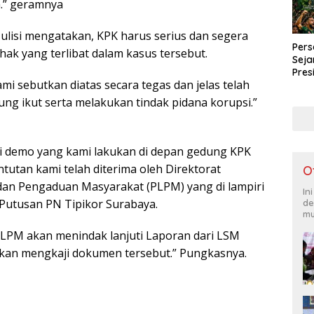
.” geramnya
ulisi mengatakan, KPK harus serius dan segera
Pers
ak yang terlibat dalam kasus tersebut.
Seja
Pres
mi sebutkan diatas secara tegas dan jelas telah
Liba
Pena
sung ikut serta melakukan tindak pidana korupsi.”
si demo yang kami lakukan di depan gedung KPK
ntutan kami telah diterima oleh Direktorat
O
an Pengaduan Masyarakat (PLPM) yang di lampiri
In
Putusan PN Tipikor Surabaya.
de
mu
PLPM akan menindak lanjuti Laporan dari LSM
kan mengkaji dokumen tersebut.” Pungkasnya.