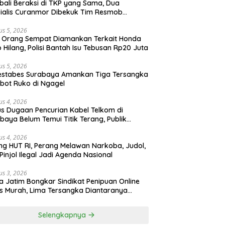
ali Beraksi di TKP yang Sama, Dua
ialis Curanmor Dibekuk Tim Resmob
gkalan
us 5, 2026
 Orang Sempat Diamankan Terkait Honda
 Hilang, Polisi Bantah Isu Tebusan Rp20 Juta
us 5, 2026
estabes Surabaya Amankan Tiga Tersangka
bot Ruko di Ngagel
us 4, 2026
s Dugaan Pencurian Kabel Telkom di
baya Belum Temui Titik Terang, Publik
ak Kepastian Hukum
us 4, 2026
ng HUT RI, Perang Melawan Narkoba, Judol,
Pinjol Ilegal Jadi Agenda Nasional
us 3, 2026
a Jatim Bongkar Sindikat Penipuan Online
 Murah, Lima Tersangka Diantaranya
ga Binaan Lapas Diamankan
Selengkapnya