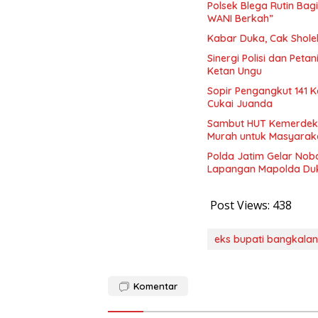
Polsek Blega Rutin Ba
WANI Berkah”
Kabar Duka, Cak Sholeh
Sinergi Polisi dan Pet
Ketan Ungu
Sopir Pengangkut 141 K
Cukai Juanda
Sambut HUT Kemerdekaa
Murah untuk Masyarak
Polda Jatim Gelar Noba
Lapangan Mapolda Du
Post Views:
438
eks bupati bangkalan
Komentar