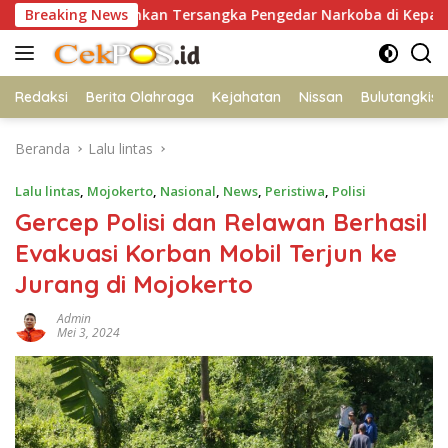
Langsung
g Amankan Tersangka Pengedar Narkoba di Kepanjen, Sita Sab
Breaking News
ke
konten
Redaksi
Berita Olahraga
Kejahatan
Nissan
Bulutangkis
Beranda
Lalu lintas
Lalu lintas
,
Mojokerto
,
Nasional
,
News
,
Peristiwa
,
Polisi
Gercep Polisi dan Relawan Berhasil
Evakuasi Korban Mobil Terjun ke
Jurang di Mojokerto
Admin
Mei 3, 2024