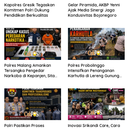
Kapolres Gresik Tegaskan
Gelar Piramida, AKBP Yenni
Komitmen Polri Dukung
Ajak Media Sinergi Jaga
Pendidikan Berkualitas
Kondusivitas Bojonegoro
Polres Malang Amankan
Polres Probolinggo
Tersangka Pengedar
Intensifkan Penanganan
Narkoba di Kepanjen, Sita
Karhutla di Lereng Gunung
Sabu 96 Gram dan Ganja 131
Bromo
Gram
Polri Pastikan Proses
Inovasi Srikandi Care, Cara