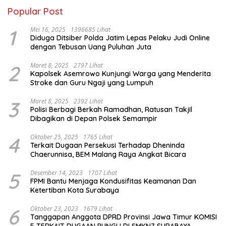
Popular Post
1
Mei 16, 2025
1396685 Lihat
Diduga Ditsiber Polda Jatim Lepas Pelaku Judi Online
dengan Tebusan Uang Puluhan Juta
2
Maret 8, 2025
2797 Lihat
Kapolsek Asemrowo Kunjungi Warga yang Menderita
Stroke dan Guru Ngaji yang Lumpuh
3
Maret 8, 2025
2392 Lihat
Polisi Berbagi Berkah Ramadhan, Ratusan Takjil
Dibagikan di Depan Polsek Semampir
4
Oktober 25, 2025
1765 Lihat
Terkait Dugaan Persekusi Terhadap Dheninda
Chaerunnisa, BEM Malang Raya Angkat Bicara
5
Desember 14, 2023
1707 Lihat
FPMI Bantu Menjaga Kondusifitas Keamanan Dan
Ketertiban Kota Surabaya
6
Oktober 23, 2023
1679 Lihat
Tanggapan Anggota DPRD Provinsi Jawa Timur KOMISI
E TERKAIT DUGAAN PUNGLI DI SMKN7 SURABAYA