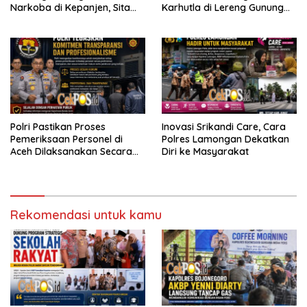
Narkoba di Kepanjen, Sita
Karhutla di Lereng Gunung
Sabu 96 Gram dan Ganja 131
Bromo
Gram
Polri Pastikan Proses
Inovasi Srikandi Care, Cara
Pemeriksaan Personel di
Polres Lamongan Dekatkan
Aceh Dilaksanakan Secara
Diri ke Masyarakat
Profesional dan Transparan
Rekomendasi untuk kamu