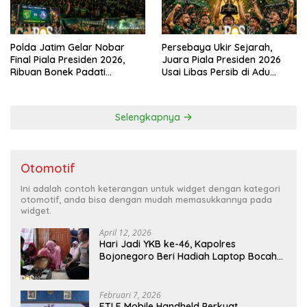
Polda Jatim Gelar Nobar
Persebaya Ukir Sejarah,
Final Piala Presiden 2026,
Juara Piala Presiden 2026
Ribuan Bonek Padati
Usai Libas Persib di Adu
Lapangan Mapolda Dukung
Penalti
Persebaya
Selengkapnya
Otomotif
Ini adalah contoh keterangan untuk widget dengan kategori
otomotif, anda bisa dengan mudah memasukkannya pada
widget.
April 12, 2026
Hari Jadi YKB ke-46, Kapolres
Bojonegoro Beri Hadiah Laptop Bocah
Jago Perbaiki Elektronik
Februari 7, 2026
ETLE Mobile Handheld Perkuat