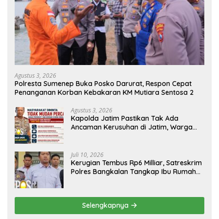
Agustus 3, 2026
Polresta Sumenep Buka Posko Darurat, Respon Cepat
Penanganan Korban Kebakaran KM Mutiara Sentosa 2
Agustus 3, 2026
Kapolda Jatim Pastikan Tak Ada
Ancaman Kerusuhan di Jatim, Warga
Diminta Tak Percaya Hoaks
Juli 10, 2026
Kerugian Tembus Rp6 Milliar, Satreskrim
Polres Bangkalan Tangkap Ibu Rumah
Tangga Pelaku Arisan Bodong
Selengkapnya