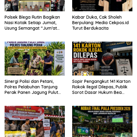
Polsek Blega Rutin Bagikan
Kabar Duka, Cak Sholeh
Nasi Kotak Setiap Jumat,
Berpulang: Media Cekpos.id
Usung Semangat “Jum’at
Turut Berdukacita
WANI Berkah”
Sinergi Polisi dan Petani,
Sopir Pengangkut 141 Karton
Polres Pelabuhan Tanjung
Rokok Ilegal Dilepas, Publik
Perak Panen Jagung Pulut
Sorot Dasar Hukum Bea
Ketan Ungu
Cukai Juanda