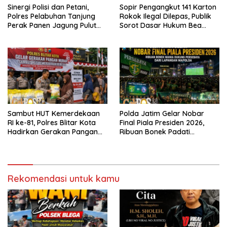
Sinergi Polisi dan Petani,
Sopir Pengangkut 141 Karton
Polres Pelabuhan Tanjung
Rokok Ilegal Dilepas, Publik
Perak Panen Jagung Pulut
Sorot Dasar Hukum Bea
Ketan Ungu
Cukai Juanda
Sambut HUT Kemerdekaan
Polda Jatim Gelar Nobar
RI ke-81, Polres Blitar Kota
Final Piala Presiden 2026,
Hadirkan Gerakan Pangan
Ribuan Bonek Padati
Murah untuk Masyarakat
Lapangan Mapolda Dukung
Persebaya
Rekomendasi untuk kamu