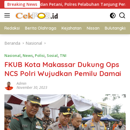
Langsung
 Polisi dan Petani, Polres Pelabuhan Tanjung Perak Panen Jagun
Breaking News
ke
konten
Redaksi
Berita Olahraga
Kejahatan
Nissan
Bulutangkis
Beranda
Nasional
Nasional
,
News
,
Polisi
,
Sosial
,
TNI
FKUB Kota Makassar Dukung Ops
NCS Polri Wujudkan Pemilu Damai
Admin
November 30, 2023