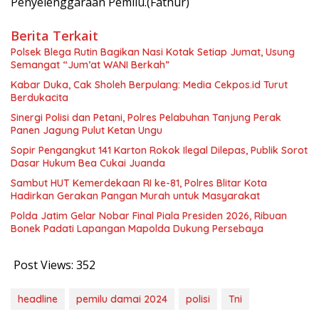
Penyelenggaraan Pemilu.(Fathur)
Berita Terkait
Polsek Blega Rutin Bagikan Nasi Kotak Setiap Jumat, Usung
Semangat “Jum’at WANI Berkah”
Kabar Duka, Cak Sholeh Berpulang: Media Cekpos.id Turut
Berdukacita
Sinergi Polisi dan Petani, Polres Pelabuhan Tanjung Perak
Panen Jagung Pulut Ketan Ungu
Sopir Pengangkut 141 Karton Rokok Ilegal Dilepas, Publik Sorot
Dasar Hukum Bea Cukai Juanda
Sambut HUT Kemerdekaan RI ke-81, Polres Blitar Kota
Hadirkan Gerakan Pangan Murah untuk Masyarakat
Polda Jatim Gelar Nobar Final Piala Presiden 2026, Ribuan
Bonek Padati Lapangan Mapolda Dukung Persebaya
Post Views:
352
headline
pemilu damai 2024
polisi
Tni