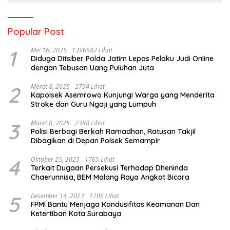
Popular Post
1
Mei 16, 2025
1396682 Lihat
Diduga Ditsiber Polda Jatim Lepas Pelaku Judi Online
dengan Tebusan Uang Puluhan Juta
2
Maret 8, 2025
2794 Lihat
Kapolsek Asemrowo Kunjungi Warga yang Menderita
Stroke dan Guru Ngaji yang Lumpuh
3
Maret 8, 2025
2388 Lihat
Polisi Berbagi Berkah Ramadhan, Ratusan Takjil
Dibagikan di Depan Polsek Semampir
4
Oktober 25, 2025
1765 Lihat
Terkait Dugaan Persekusi Terhadap Dheninda
Chaerunnisa, BEM Malang Raya Angkat Bicara
5
Desember 14, 2023
1706 Lihat
FPMI Bantu Menjaga Kondusifitas Keamanan Dan
Ketertiban Kota Surabaya