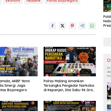
Ekonomi
headline
Polres bojonegoro
Pold
Noba
Pres
Bone
Lap
Duk
O
In
de
mu
ramida, AKBP Yenni
Polres Malang Amankan
ia Sinergi Jaga
Tersangka Pengedar Narkoba
itas Bojonegoro
di Kepanjen, Sita Sabu 96 Gram
dan Ganja 131 Gram