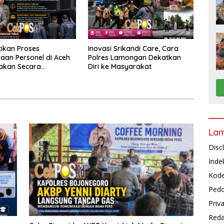
tikan Proses
Inovasi Srikandi Care, Cara
aan Personel di Aceh
Polres Lamongan Dekatkan
akan Secara
Diri ke Masyarakat
nal dan Transparan
La
Disc
Inde
Kode
Pedo
Priv
Reda