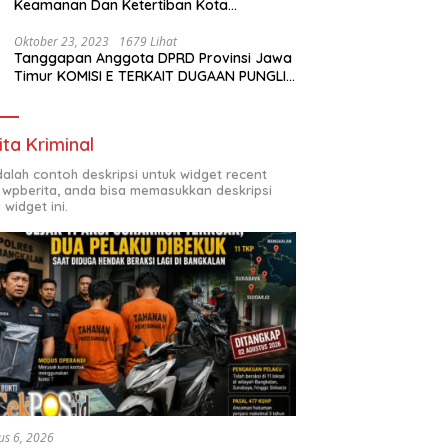
Keamanan Dan Ketertiban Kota
Surabaya
Oktober 23, 2023
1679 Lihat
Tanggapan Anggota DPRD Provinsi Jawa
Timur KOMISI E TERKAIT DUGAAN PUNGLI
DI SMKN7 SURABAYA
ita Kriminal
adalah contoh deskripsi untuk widget recent
 wpberita, anda bisa memasukkan deskripsi
 widget ini.
us 6, 2026