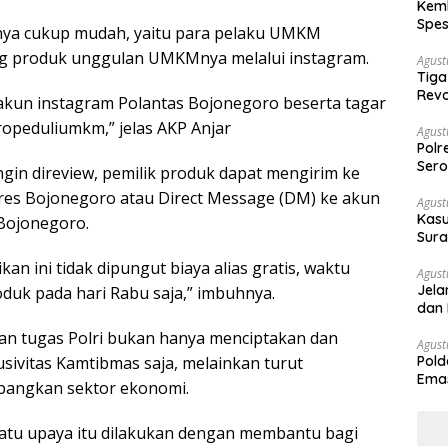
Kemb
Spes
anya cukup mudah, yaitu para pelaku UMKM
Ban
ng produk unggulan UMKMnya melalui instagram.
Agust
Tiga
Revo
 akun instagram Polantas Bojonegoro beserta tagar
opeduliumkm,” jelas AKP Anjar
Agust
Polr
Sero
gin direview, pemilik produk dapat mengirim ke
lres Bojonegoro atau Direct Message (DM) ke akun
Agust
Kasu
Bojonegoro.
Sura
Des
 ini tidak dipungut biaya alias gratis, waktu
Agust
Jela
uk pada hari Rabu saja,” imbuhnya.
dan 
an tugas Polri bukan hanya menciptakan dan
Agust
ivitas Kamtibmas saja, melainkan turut
Pold
Emas
ngkan sektor ekonomi.
War
atu upaya itu dilakukan dengan membantu bagi