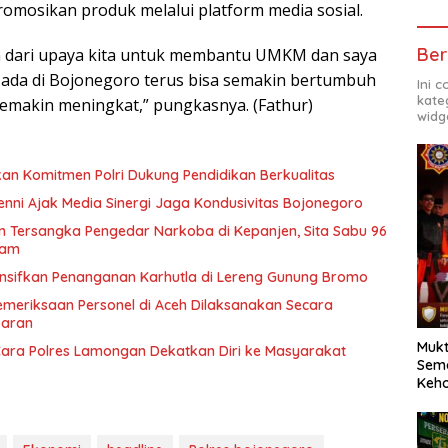
osikan produk melalui platform media sosial.
Ber
n dari upaya kita untuk membantu UMKM dan saya
da di Bojonegoro terus bisa semakin bertumbuh
Ini 
kate
emakin meningkat,” pungkasnya. (Fathur)
widg
kan Komitmen Polri Dukung Pendidikan Berkualitas
enni Ajak Media Sinergi Jaga Kondusivitas Bojonegoro
 Tersangka Pengedar Narkoba di Kepanjen, Sita Sabu 96
ram
tensifkan Penanganan Karhutla di Lereng Gunung Bromo
Pemeriksaan Personel di Aceh Dilaksanakan Secara
paran
Mukt
 Cara Polres Lamongan Dekatkan Diri ke Masyarakat
Sema
Keh