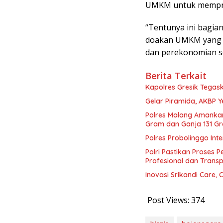
UMKM untuk memprom
“Tentunya ini bagia
doakan UMKM yang a
dan perekonomian s
Berita Terkait
Kapolres Gresik Tegas
Gelar Piramida, AKBP Y
Polres Malang Amankan
Gram dan Ganja 131 G
Polres Probolinggo In
Polri Pastikan Proses 
Profesional dan Trans
Inovasi Srikandi Care,
Post Views:
374