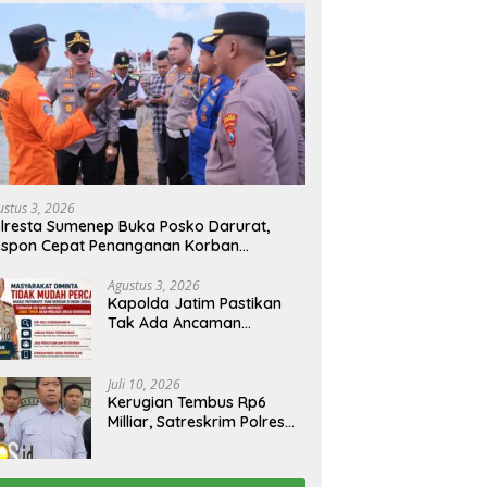
ustus 3, 2026
lresta Sumenep Buka Posko Darurat,
espon Cepat Penanganan Korban
bakaran KM Mutiara Sentosa 2
Agustus 3, 2026
Kapolda Jatim Pastikan
Tak Ada Ancaman
Kerusuhan di Jatim,
Warga Diminta Tak
Percaya Hoaks
Juli 10, 2026
Kerugian Tembus Rp6
Milliar, Satreskrim Polres
Bangkalan Tangkap Ibu
Rumah Tangga Pelaku
Arisan Bodong