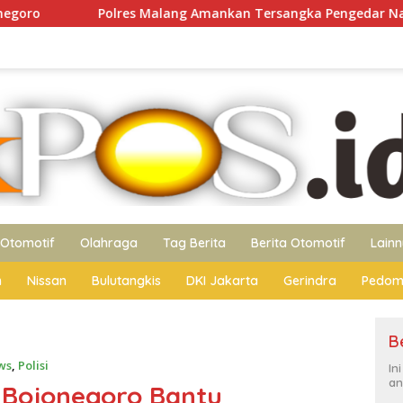
alang Amankan Tersangka Pengedar Narkoba di Kepanjen, Sita
Otomotif
Olahraga
Tag Berita
Berita Otomotif
Lain
n
Nissan
Bulutangkis
DKI Jakarta
Gerindra
Pedom
B
ws
,
Polisi
In
an
 Bojonegoro Bantu