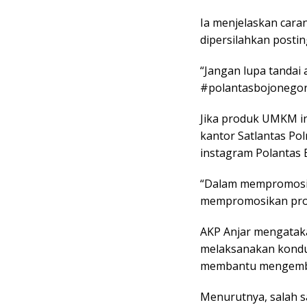
Ia menjelaskan car
dipersilahkan posti
“Jangan lupa tandai
#polantasbojonegor
Jika produk UMKM in
kantor Satlantas Po
instagram Polantas 
“Dalam mempromosikan
mempromosikan prod
AKP Anjar mengatak
melaksanakan kondus
membantu mengemba
Menurutnya, salah s