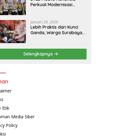
Perkuat Modernisasi
Penindakan Lalu Lintas di
Kaltim
Januari 29, 2026
Lebih Praktis dari Kunci
Ganda, Warga Surabaya
Kini Bisa Pasang Alarm
Motor Gratis di
Polrestabes Surabaya
Selengkapnya
man
laimer
ks
 Etik
man Media Siber
acy Policy
ksi