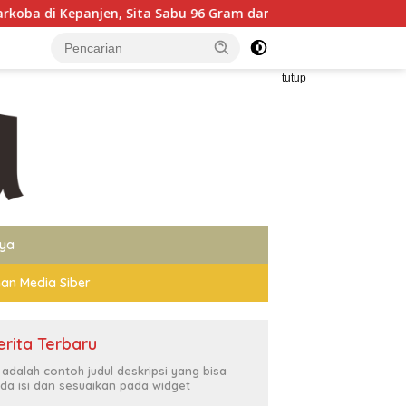
 Sabu 96 Gram dan Ganja 131 Gram
Polres Probolinggo
tutup
nya
an Media Siber
erita Terbaru
i adalah contoh judul deskripsi yang bisa
da isi dan sesuaikan pada widget