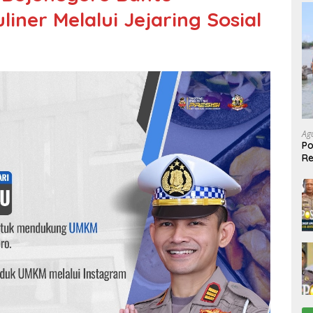
iner Melalui Jejaring Sosial
Ag
Po
R
Ke