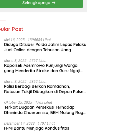
Selengkapnya
ular Post
Mei 16, 2025
1396685 Lihat
Diduga Ditsiber Polda Jatim Lepas Pelaku
Judi Online dengan Tebusan Uang
Puluhan Juta
Maret 8, 2025
2797 Lihat
Kapolsek Asemrowo Kunjungi Warga
yang Menderita Stroke dan Guru Ngaji
yang Lumpuh
Maret 8, 2025
2392 Lihat
Polisi Berbagi Berkah Ramadhan,
Ratusan Takjil Dibagikan di Depan Polsek
Semampir
Oktober 25, 2025
1765 Lihat
Terkait Dugaan Persekusi Terhadap
Dheninda Chaerunnisa, BEM Malang Raya
Angkat Bicara
Desember 14, 2023
1707 Lihat
FPMI Bantu Menjaga Kondusifitas