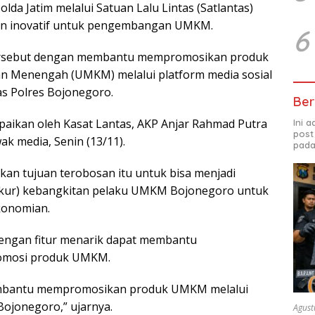
lda Jatim melalui Satuan Lalu Lintas (Satlantas)
n inovatif untuk pengembangan UMKM.
6
ersebut dengan membantu mempromosikan produk
an Menengah (UMKM) melalui platform media sosial
tas Polres Bojonegoro.
Ber
mpaikan oleh Kasat Lantas, AKP Anjar Rahmad Putra
Ini 
post
ak media, Senin (13/11).
pada
an tujuan terobosan itu untuk bisa menjadi
ukur) kebangkitan pelaku UMKM Bojonegoro untuk
konomian.
dengan fitur menarik dapat membantu
omosi produk UMKM.
embantu mempromosikan produk UMKM melalui
Bojonegoro,” ujarnya.
Agust