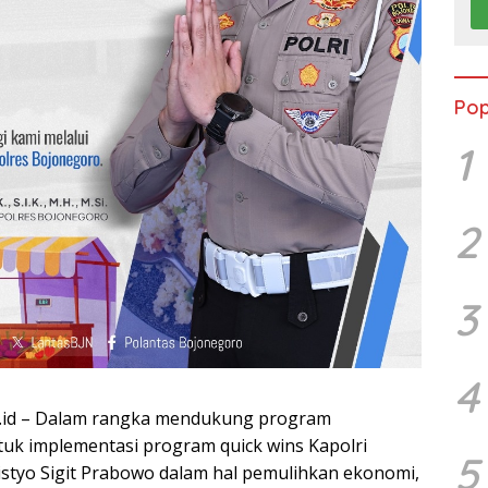
Pop
1
2
3
4
.id – Dalam rangka mendukung program
uk implementasi program quick wins Kapolri
5
 Listyo Sigit Prabowo dalam hal pemulihkan ekonomi,