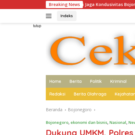
Langsung
k Media Sinergi Jaga Kondusivitas Bojonegoro
Breaking News
Polres M
ke
konten
Indeks
tutup
Home
Berita
Politik
Kriminal
Redaksi
Berita Olahraga
Kejahata
Beranda
Bojonegoro
Bojonegoro
,
ekonomi dan bisnis
,
Nasional
,
Ne
Dukung UMKM, Polres