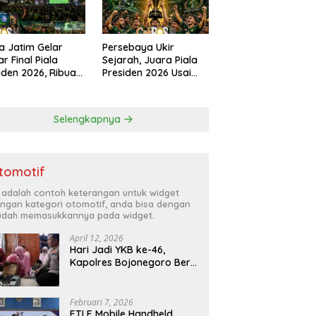
a Jatim Gelar
Persebaya Ukir
r Final Piala
Sejarah, Juara Piala
iden 2026, Ribuan
Presiden 2026 Usai
k Padati
Libas Persib di Adu
angan Mapolda
Penalti
ung Persebaya
Selengkapnya
tomotif
i adalah contoh keterangan untuk widget
ngan kategori otomotif, anda bisa dengan
dah memasukkannya pada widget.
April 12, 2026
Hari Jadi YKB ke-46,
Kapolres Bojonegoro Beri
Hadiah Laptop Bocah
Jago Perbaiki Elektronik
Februari 7, 2026
ETLE Mobile Handheld