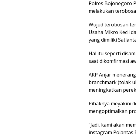
Polres Bojonegoro Po
melakukan terobosa
Wujud terobosan t
Usaha Mikro Kecil d
yang dimiliki Satlan
Hal itu seperti disa
saat dikomfirmasi aw
AKP Anjar menerangk
branchmark (tolak 
meningkatkan pere
Pihaknya meyakini 
mengoptimalkan pr
“Jadi, kami akan m
instagram Polantas 