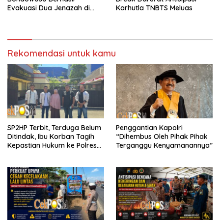
Evakuasi Dua Jenazah di
Karhutla TNBTS Meluas
Gunung Piramid
Rekomendasi untuk kamu
SP2HP Terbit, Terduga Belum
Penggantian Kapolri
Ditindak, Ibu Korban Tagih
“Dihembus Oleh Pihak Pihak
Kepastian Hukum ke Polres
Terganggu Kenyamanannya”
Tanjung Perak