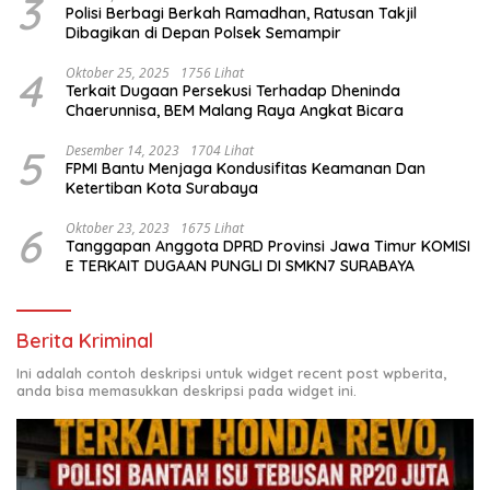
3
Polisi Berbagi Berkah Ramadhan, Ratusan Takjil
Dibagikan di Depan Polsek Semampir
4
Oktober 25, 2025
1756 Lihat
Terkait Dugaan Persekusi Terhadap Dheninda
Chaerunnisa, BEM Malang Raya Angkat Bicara
5
Desember 14, 2023
1704 Lihat
FPMI Bantu Menjaga Kondusifitas Keamanan Dan
Ketertiban Kota Surabaya
6
Oktober 23, 2023
1675 Lihat
Tanggapan Anggota DPRD Provinsi Jawa Timur KOMISI
E TERKAIT DUGAAN PUNGLI DI SMKN7 SURABAYA
Berita Kriminal
Ini adalah contoh deskripsi untuk widget recent post wpberita,
anda bisa memasukkan deskripsi pada widget ini.