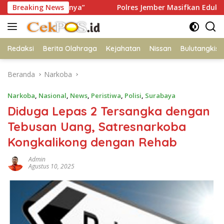
Langsung
manannya”
Breaking News
Polres Jember Masifkan Edukasi Berkendara
ke
konten
Redaksi
Berita Olahraga
Kejahatan
Nissan
Bulutangkis
Beranda
Narkoba
Narkoba
,
Nasional
,
News
,
Peristiwa
,
Polisi
,
Surabaya
Diduga Lepas 2 Tersangka dengan
Tebusan Uang, Satresnarkoba
Kongkalikong dengan Rehab
Admin
Agustus 10, 2025