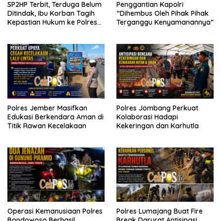
SP2HP Terbit, Terduga Belum
Penggantian Kapolri
Ditindak, Ibu Korban Tagih
“Dihembus Oleh Pihak Pihak
Kepastian Hukum ke Polres
Terganggu Kenyamanannya”
Tanjung Perak
Polres Jember Masifkan
Polres Jombang Perkuat
Edukasi Berkendara Aman di
Kolaborasi Hadapi
Titik Rawan Kecelakaan
Kekeringan dan Karhutla
Operasi Kemanusiaan Polres
Polres Lumajang Buat Fire
Bondowoso Berhasil
Break Darurat Antisipasi