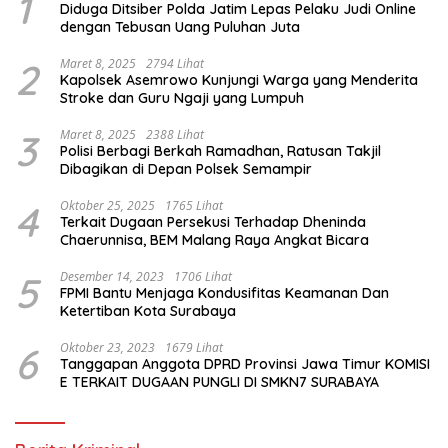
1
Diduga Ditsiber Polda Jatim Lepas Pelaku Judi Online
dengan Tebusan Uang Puluhan Juta
2
Maret 8, 2025
2794 Lihat
Kapolsek Asemrowo Kunjungi Warga yang Menderita
Stroke dan Guru Ngaji yang Lumpuh
3
Maret 8, 2025
2388 Lihat
Polisi Berbagi Berkah Ramadhan, Ratusan Takjil
Dibagikan di Depan Polsek Semampir
4
Oktober 25, 2025
1765 Lihat
Terkait Dugaan Persekusi Terhadap Dheninda
Chaerunnisa, BEM Malang Raya Angkat Bicara
5
Desember 14, 2023
1706 Lihat
FPMI Bantu Menjaga Kondusifitas Keamanan Dan
Ketertiban Kota Surabaya
6
Oktober 23, 2023
1679 Lihat
Tanggapan Anggota DPRD Provinsi Jawa Timur KOMISI
E TERKAIT DUGAAN PUNGLI DI SMKN7 SURABAYA