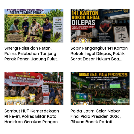
WANI Berkah”
Sinergi Polisi dan Petani,
Sopir Pengangkut 141 Karton
Polres Pelabuhan Tanjung
Rokok Ilegal Dilepas, Publik
Perak Panen Jagung Pulut
Sorot Dasar Hukum Bea
Ketan Ungu
Cukai Juanda
Sambut HUT Kemerdekaan
Polda Jatim Gelar Nobar
RI ke-81, Polres Blitar Kota
Final Piala Presiden 2026,
Hadirkan Gerakan Pangan
Ribuan Bonek Padati
Murah untuk Masyarakat
Lapangan Mapolda Dukung
Persebaya