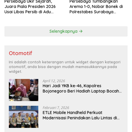
Persebaya Ukir Sejarah,
Persebaya Tumbangkan
Juara Piala Presiden 2026
Arema 1-0, Nobar Bonek di
Usai Libas Persib di Adu
Polrestabes Surabaya
Penalti
Berlangsung Meriah dan
Kondusif
Selengkapnya
Otomotif
Ini adalah contoh keterangan untuk widget dengan kategori
otomotif, anda bisa dengan mudah memasukkannya pada
widget.
April 12, 2026
Hari Jadi YKB ke-46, Kapolres
Bojonegoro Beri Hadiah Laptop Bocah
Jago Perbaiki Elektronik
Februari 7, 2026
ETLE Mobile Handheld Perkuat
Modernisasi Penindakan Lalu Lintas di
Kaltim