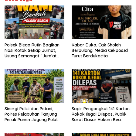
Polsek Blega Rutin Bagikan
Kabar Duka, Cak Sholeh
Nasi Kotak Setiap Jumat,
Berpulang: Media Cekpos.id
Usung Semangat “Jum’at
Turut Berdukacita
WANI Berkah”
Sinergi Polisi dan Petani,
Sopir Pengangkut 141 Karton
Polres Pelabuhan Tanjung
Rokok Ilegal Dilepas, Publik
Perak Panen Jagung Pulut
Sorot Dasar Hukum Bea
Ketan Ungu
Cukai Juanda