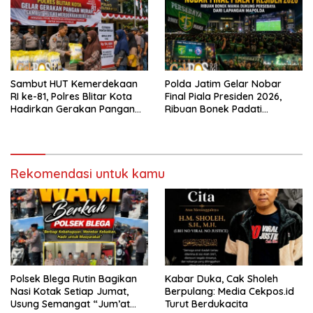
Sambut HUT Kemerdekaan
Polda Jatim Gelar Nobar
RI ke-81, Polres Blitar Kota
Final Piala Presiden 2026,
Hadirkan Gerakan Pangan
Ribuan Bonek Padati
Murah untuk Masyarakat
Lapangan Mapolda Dukung
Persebaya
Rekomendasi untuk kamu
Polsek Blega Rutin Bagikan
Kabar Duka, Cak Sholeh
Nasi Kotak Setiap Jumat,
Berpulang: Media Cekpos.id
Usung Semangat “Jum’at
Turut Berdukacita