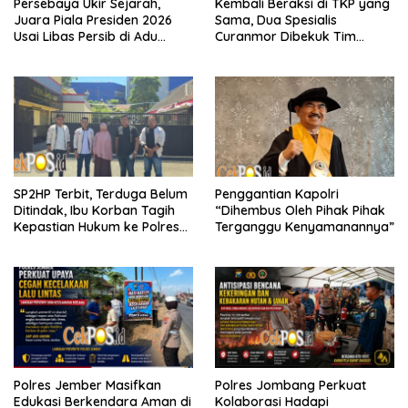
Persebaya Ukir Sejarah,
Kembali Beraksi di TKP yang
Juara Piala Presiden 2026
Sama, Dua Spesialis
Usai Libas Persib di Adu
Curanmor Dibekuk Tim
Penalti
Resmob Bangkalan
SP2HP Terbit, Terduga Belum
Penggantian Kapolri
Ditindak, Ibu Korban Tagih
“Dihembus Oleh Pihak Pihak
Kepastian Hukum ke Polres
Terganggu Kenyamanannya”
Tanjung Perak
Polres Jember Masifkan
Polres Jombang Perkuat
Edukasi Berkendara Aman di
Kolaborasi Hadapi