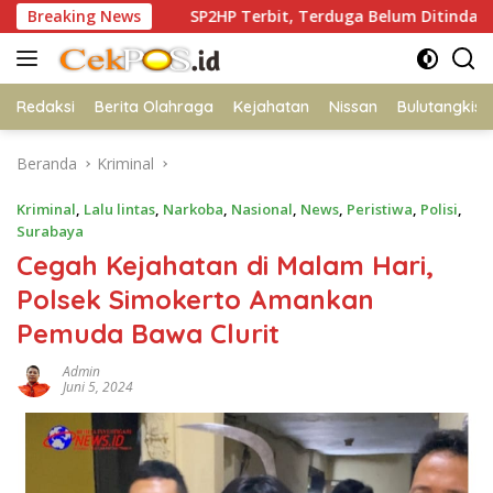
Langsung
an
Breaking News
SP2HP Terbit, Terduga Belum Ditindak, Ibu Korban 
ke
konten
Redaksi
Berita Olahraga
Kejahatan
Nissan
Bulutangkis
Beranda
Kriminal
Kriminal
,
Lalu lintas
,
Narkoba
,
Nasional
,
News
,
Peristiwa
,
Polisi
,
Surabaya
Cegah Kejahatan di Malam Hari,
Polsek Simokerto Amankan
Pemuda Bawa Clurit
Admin
Juni 5, 2024