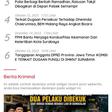
3
Polisi Berbagi Berkah Ramadhan, Ratusan Takjil
Dibagikan di Depan Polsek Semampir
4
Oktober 25, 2025
1757 Lihat
Terkait Dugaan Persekusi Terhadap Dheninda
Chaerunnisa, BEM Malang Raya Angkat Bicara
5
Desember 14, 2023
1704 Lihat
FPMI Bantu Menjaga Kondusifitas Keamanan Dan
Ketertiban Kota Surabaya
6
Oktober 23, 2023
1676 Lihat
Tanggapan Anggota DPRD Provinsi Jawa Timur KOMISI
E TERKAIT DUGAAN PUNGLI DI SMKN7 SURABAYA
Berita Kriminal
Ini adalah contoh deskripsi untuk widget recent post wpberita,
anda bisa memasukkan deskripsi pada widget ini.