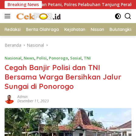
Langsung
Polisi dan Petani, Polres Pelabuhan Tanjung Perak Panen Jagung
Breaking News
ke
konten
Redaksi
Berita Olahraga
Kejahatan
Nissan
Bulutangkis
Beranda
Nasional
Nasional
,
News
,
Polisi
,
Ponorogo
,
Sosial
,
TNI
Cegah Banjir Polisi dan TNI
Bersama Warga Bersihkan Jalur
Sungai di Ponorogo
Admin
Desember 11, 2023