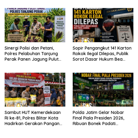
Sinergi Polisi dan Petani,
Sopir Pengangkut 141 Karton
Polres Pelabuhan Tanjung
Rokok Ilegal Dilepas, Publik
Perak Panen Jagung Pulut
Sorot Dasar Hukum Bea
Ketan Ungu
Cukai Juanda
Sambut HUT Kemerdekaan
Polda Jatim Gelar Nobar
RI ke-81, Polres Blitar Kota
Final Piala Presiden 2026,
Hadirkan Gerakan Pangan
Ribuan Bonek Padati
Murah untuk Masyarakat
Lapangan Mapolda Dukung
Persebaya