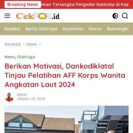
Langsung
ng Amankan Tersangka Pengedar Narkoba di Kepanjen, Sita Sa
Breaking News
ke
konten
Redaksi
Berita Olahraga
Kejahatan
Nissan
Bulutangkis
Beranda
News
News
,
Olahraga
Berikan Motivasi, Dankodiklatal
Tinjau Pelatihan AFF Korps Wanita
Angkatan Laut 2024
Admin
Oktober 29, 2024