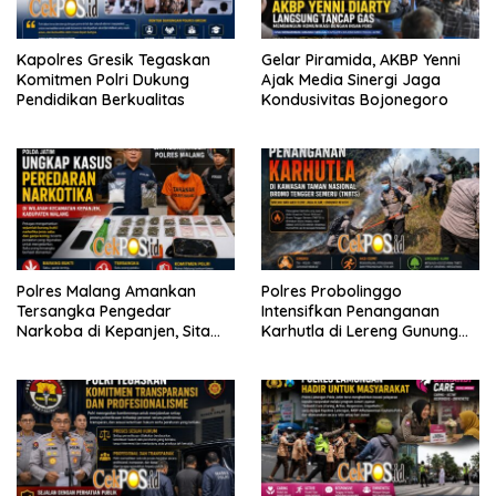
Kapolres Gresik Tegaskan
Gelar Piramida, AKBP Yenni
Komitmen Polri Dukung
Ajak Media Sinergi Jaga
Pendidikan Berkualitas
Kondusivitas Bojonegoro
Polres Malang Amankan
Polres Probolinggo
Tersangka Pengedar
Intensifkan Penanganan
Narkoba di Kepanjen, Sita
Karhutla di Lereng Gunung
Sabu 96 Gram dan Ganja 131
Bromo
Gram