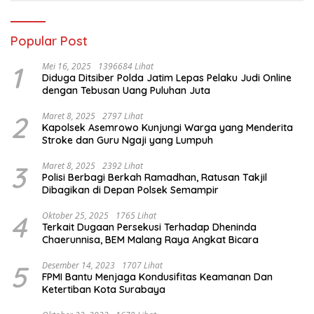
Popular Post
1
Mei 16, 2025
1396684 Lihat
Diduga Ditsiber Polda Jatim Lepas Pelaku Judi Online
dengan Tebusan Uang Puluhan Juta
2
Maret 8, 2025
2797 Lihat
Kapolsek Asemrowo Kunjungi Warga yang Menderita
Stroke dan Guru Ngaji yang Lumpuh
3
Maret 8, 2025
2392 Lihat
Polisi Berbagi Berkah Ramadhan, Ratusan Takjil
Dibagikan di Depan Polsek Semampir
4
Oktober 25, 2025
1765 Lihat
Terkait Dugaan Persekusi Terhadap Dheninda
Chaerunnisa, BEM Malang Raya Angkat Bicara
5
Desember 14, 2023
1707 Lihat
FPMI Bantu Menjaga Kondusifitas Keamanan Dan
Ketertiban Kota Surabaya