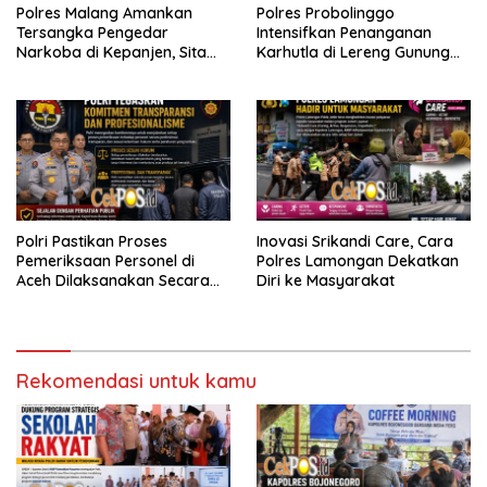
Polres Malang Amankan
Polres Probolinggo
Tersangka Pengedar
Intensifkan Penanganan
Narkoba di Kepanjen, Sita
Karhutla di Lereng Gunung
Sabu 96 Gram dan Ganja 131
Bromo
Gram
Polri Pastikan Proses
Inovasi Srikandi Care, Cara
Pemeriksaan Personel di
Polres Lamongan Dekatkan
Aceh Dilaksanakan Secara
Diri ke Masyarakat
Profesional dan Transparan
Rekomendasi untuk kamu