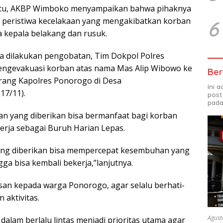
itu, AKBP Wimboko menyampaikan bahwa pihaknya
s peristiwa kecelakaan yang mengakibatkan korban
6
 kepala belakang dan rusuk.
a dilakukan pengobatan, Tim Dokpol Polres
ngevakuasi korban atas nama Mas Alip Wibowo ke
Ber
rang Kapolres Ponorogo di Desa
Ini 
17/11).
post
pada
an yang diberikan bisa bermanfaat bagi korban
kerja sebagai Buruh Harian Lepas.
ng diberikan bisa mempercepat kesembuhan yang
ga bisa kembali bekerja,”lanjutnya.
san kepada warga Ponorogo, agar selalu berhati-
 aktivitas.
Agust
alam berlalu lintas menjadi prioritas utama agar