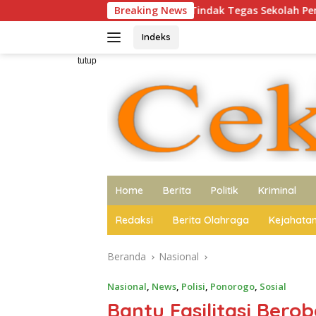
Langsung
Tidak Berani Tindak Tegas Sekolah Penahan Ijazah Siswa
Breaking News
ke
konten
Indeks
tutup
Home
Berita
Politik
Kriminal
Redaksi
Berita Olahraga
Kejahata
Beranda
Nasional
Nasional
,
News
,
Polisi
,
Ponorogo
,
Sosial
Bantu Fasilitasi Ber