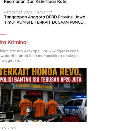
Keamanan Dan Ketertiban Kota
Surabaya
Oktober 23, 2023
1675 Lihat
Tanggapan Anggota DPRD Provinsi Jawa
Timur KOMISI E TERKAIT DUGAAN PUNGLI
DI SMKN7 SURABAYA
ita Kriminal
adalah contoh deskripsi untuk widget recent
 wpberita, anda bisa memasukkan deskripsi
 widget ini.
us 5, 2026