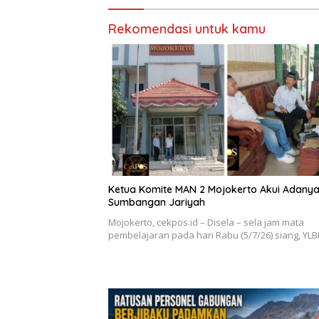
Rekomendasi untuk kamu
Ketua Komite MAN 2 Mojokerto Akui Adany
Sumbangan Jariyah
Mojokerto, cekpos.id – Disela – sela jam mata
pembelajaran pada hari Rabu (5/7/26) siang, YL