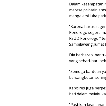
Dalam kesempatan 
merasa prihatin ata
mengalami luka pada
“Karena harus seger
Ponorogo segera me
RSUD Ponorogo,” te
Sambilawang,Jumat (
Dia berharap, bantu
yang sehari-hari be
“Semoga bantuan ya
bersangkutan sehing
Kapolres juga berpe
hati dalam melakukan
“Pastikan keamanan d