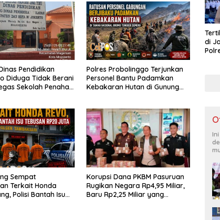
Tert
di J
Polr
Masy
Lati
inas Pendidikan
Polres Probolinggo Terjunkan
o Diduga Tidak Berani
Personel Bantu Padamkan
egas Sekolah Penahan
Kebakaran Hutan di Gunung
iswa
Bromo
O
In
de
mu
ang Sempat
Korupsi Dana PKBM Pasuruan
an Terkait Honda
Rugikan Negara Rp4,95 Miliar,
ng, Polisi Bantah Isu
Baru Rp2,25 Miliar yang
 Rp20 Juta
Kembali ke Kas Negara