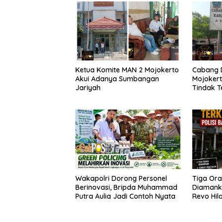
Ketua Komite MAN 2 Mojokerto
Cabang D
Akui Adanya Sumbangan
Mojokert
Jariyah
Tindak T
Ijazah S
Wakapolri Dorong Personel
Tiga Or
Berinovasi, Bripda Muhammad
Diamank
Putra Aulia Jadi Contoh Nyata
Revo Hila
Tebusan