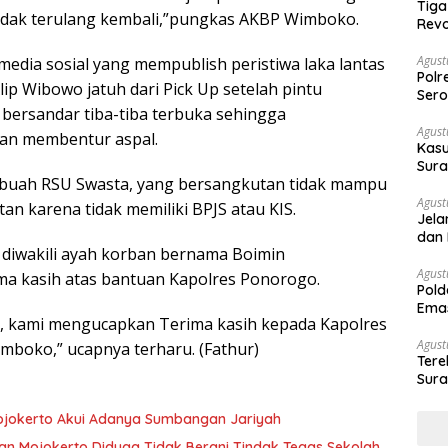
Tiga
i tidak terulang kembali,”pungkas AKBP Wimboko.
Revo
Agust
 media sosial yang mempublish peristiwa laka lantas
Polr
lip Wibowo jatuh dari Pick Up setelah pintu
Sero
 bersandar tiba-tiba terbuka sehingga
Agust
an membentur aspal.
Kasu
Sura
sebuah RSU Swasta, yang bersangkutan tidak mampu
Des
Agust
n karena tidak memiliki BPJS atau KIS.
Jela
dan 
 diwakili ayah korban bernama Boimin
Agust
a kasih atas bantuan Kapolres Ponorogo.
Pold
Emas
a, kami mengucapkan Terima kasih kepada Kapolres
War
Agust
boko,” ucapnya terharu. (Fathur)
Ter
Sura
Peny
ojokerto Akui Adanya Sumbangan Jariyah
an Mojokerto Diduga Tidak Berani Tindak Tegas Sekolah