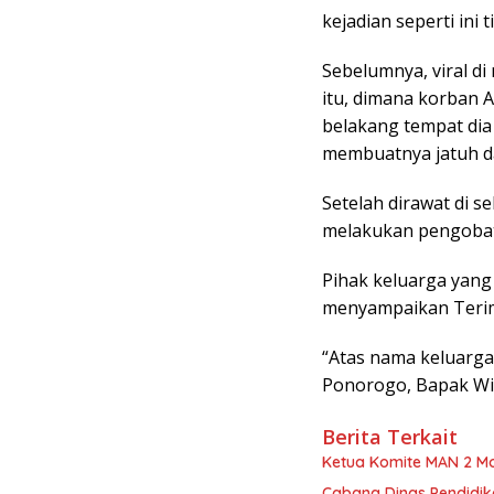
kejadian seperti in
Sebelumnya, viral di
itu, dimana korban A
belakang tempat dia
membuatnya jatuh d
Setelah dirawat di 
melakukan pengobata
Pihak keluarga yang
menyampaikan Terim
“Atas nama keluarg
Ponorogo, Bapak Wim
Berita Terkait
Ketua Komite MAN 2 M
Cabang Dinas Pendidik