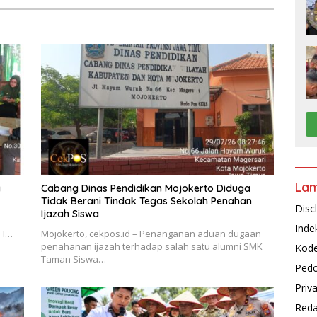
La
a
Cabang Dinas Pendidikan Mojokerto Diduga
Tidak Berani Tindak Tegas Sekolah Penahan
Disc
Ijazah Siswa
Inde
BH…
Mojokerto, cekpos.id – Penanganan aduan dugaan
penahanan ijazah terhadap salah satu alumni SMK
Kode
Taman Siswa…
Pedo
Priv
Reda