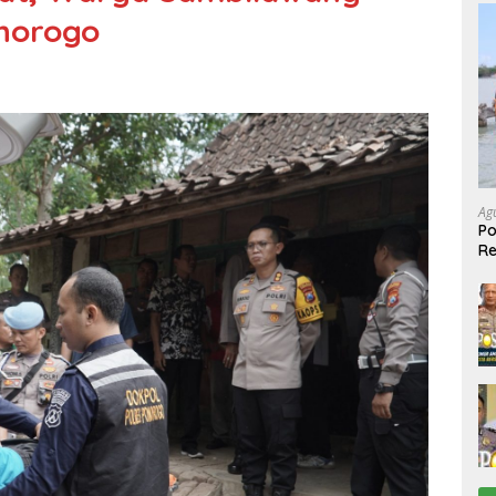
onorogo
Ag
Po
R
Ke