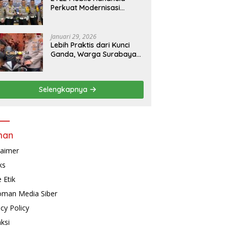
Perkuat Modernisasi
Penindakan Lalu Lintas di
Kaltim
Januari 29, 2026
Lebih Praktis dari Kunci
Ganda, Warga Surabaya
Kini Bisa Pasang Alarm
Motor Gratis di
Polrestabes Surabaya
Selengkapnya
man
laimer
ks
 Etik
man Media Siber
acy Policy
ksi