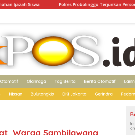
Polres Probolinggo Terjunkan Personel Bantu Padamkan K
Otomotif
Olahraga
Tag Berita
Berita Otomotif
Lain
n
Nissan
Bulutangkis
DKI Jakarta
Gerindra
Pedom
B
In
an
obat, Warga Sambilawang