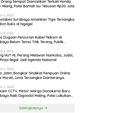
 Orang Sempat Diamankan Terkait Honda
 Hilang, Polisi Bantah Isu Tebusan Rp20 Juta
us 5, 2026
estabes Surabaya Amankan Tiga Tersangka
bot Ruko di Ngagel
us 4, 2026
s Dugaan Pencurian Kabel Telkom di
baya Belum Temui Titik Terang, Publik
ak Kepastian Hukum
us 4, 2026
ng HUT RI, Perang Melawan Narkoba, Judol,
Pinjol Ilegal Jadi Agenda Nasional
us 3, 2026
a Jatim Bongkar Sindikat Penipuan Online
 Murah, Lima Tersangka Diantaranya
ga Binaan Lapas Diamankan
us 3, 2026
ekam CCTV, Motor Warga Donokerto Baru
baya Raib Digondol Maling, Polisi Lakukan
elidikan
Selengkapnya