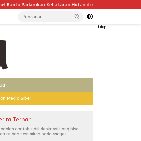
ebakaran Hutan di Gunung Bromo
Wakapolri Dorong Pers
tutup
nya
an Media Siber
erita Terbaru
i adalah contoh judul deskripsi yang bisa
da isi dan sesuaikan pada widget