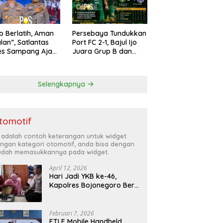
ib Berlatih, Aman
Persebaya Tundukkan
alan”, Satlantas
Port FC 2-1, Bajul Ijo
es Sampang Ajak
Juara Grup B dan
arakat Hindari
Melaju ke Semifinal
han di Jalan Raya
Selengkapnya
tomotif
i adalah contoh keterangan untuk widget
ngan kategori otomotif, anda bisa dengan
dah memasukkannya pada widget.
April 12, 2026
Hari Jadi YKB ke-46,
Kapolres Bojonegoro Beri
Hadiah Laptop Bocah
Jago Perbaiki Elektronik
Februari 7, 2026
ETLE Mobile Handheld