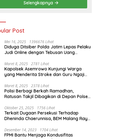
Selengkapnya
ular Post
Mei 16, 2025
1396676 Lihat
Diduga Ditsiber Polda Jatim Lepas Pelaku
Judi Online dengan Tebusan Uang
Puluhan Juta
Maret 8, 2025
2781 Lihat
Kapolsek Asemrowo Kunjungi Warga
yang Menderita Stroke dan Guru Ngaji
yang Lumpuh
Maret 8, 2025
2378 Lihat
Polisi Berbagi Berkah Ramadhan,
Ratusan Takjil Dibagikan di Depan Polsek
Semampir
Oktober 25, 2025
1756 Lihat
Terkait Dugaan Persekusi Terhadap
Dheninda Chaerunnisa, BEM Malang Raya
Angkat Bicara
Desember 14, 2023
1704 Lihat
FPMI Bantu Menjaga Kondusifitas