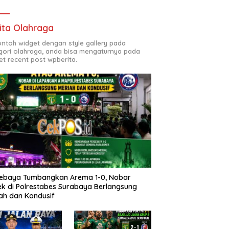
ita Olahraga
contoh widget dengan style gallery pada
gori olahraga, anda bisa mengaturnya pada
et recent post wpberita.
sebaya Tumbangkan Arema 1-0, Nobar
k di Polrestabes Surabaya Berlangsung
ah dan Kondusif