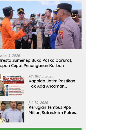
ustus 3, 2026
lresta Sumenep Buka Posko Darurat,
espon Cepat Penanganan Korban
bakaran KM Mutiara Sentosa 2
Agustus 3, 2026
Kapolda Jatim Pastikan
Tak Ada Ancaman
Kerusuhan di Jatim,
Warga Diminta Tak
Percaya Hoaks
Juli 10, 2026
Kerugian Tembus Rp6
Milliar, Satreskrim Polres
Bangkalan Tangkap Ibu
Rumah Tangga Pelaku
Arisan Bodong