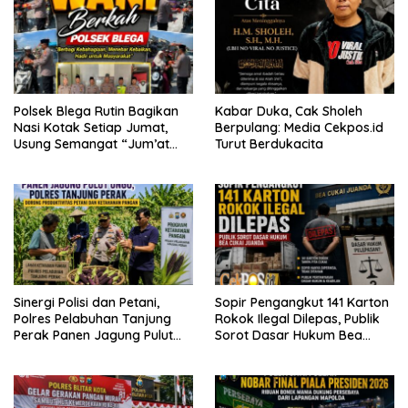
Polsek Blega Rutin Bagikan
Kabar Duka, Cak Sholeh
Nasi Kotak Setiap Jumat,
Berpulang: Media Cekpos.id
Usung Semangat “Jum’at
Turut Berdukacita
WANI Berkah”
Sinergi Polisi dan Petani,
Sopir Pengangkut 141 Karton
Polres Pelabuhan Tanjung
Rokok Ilegal Dilepas, Publik
Perak Panen Jagung Pulut
Sorot Dasar Hukum Bea
Ketan Ungu
Cukai Juanda