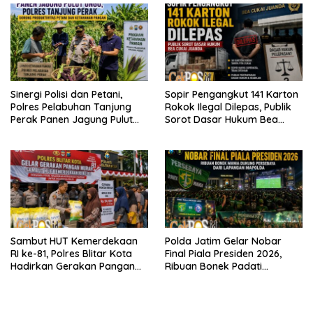
Sinergi Polisi dan Petani,
Sopir Pengangkut 141 Karton
Polres Pelabuhan Tanjung
Rokok Ilegal Dilepas, Publik
Perak Panen Jagung Pulut
Sorot Dasar Hukum Bea
Ketan Ungu
Cukai Juanda
Sambut HUT Kemerdekaan
Polda Jatim Gelar Nobar
RI ke-81, Polres Blitar Kota
Final Piala Presiden 2026,
Hadirkan Gerakan Pangan
Ribuan Bonek Padati
Murah untuk Masyarakat
Lapangan Mapolda Dukung
Persebaya