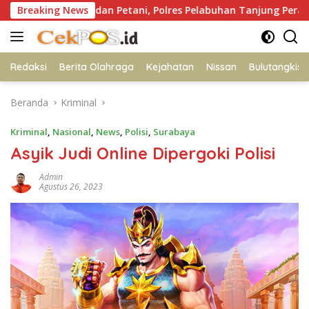
Langsung
 Polisi dan Petani, Polres Pelabuhan Tanjung Perak Panen Jagun
Breaking News
ke
konten
Redaksi
Berita Olahraga
Kejahatan
Nissan
Bulutangkis
Beranda
Kriminal
Kriminal
,
Nasional
,
News
,
Polisi
,
Surabaya
Asyik Judi Online Dipergoki Polisi
Admin
Agustus 26, 2023