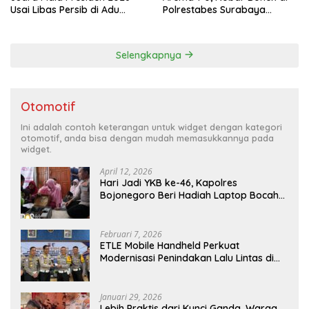
Usai Libas Persib di Adu
Polrestabes Surabaya
Penalti
Berlangsung Meriah dan
Kondusif
Selengkapnya
Otomotif
Ini adalah contoh keterangan untuk widget dengan kategori
otomotif, anda bisa dengan mudah memasukkannya pada
widget.
April 12, 2026
Hari Jadi YKB ke-46, Kapolres
Bojonegoro Beri Hadiah Laptop Bocah
Jago Perbaiki Elektronik
Februari 7, 2026
ETLE Mobile Handheld Perkuat
Modernisasi Penindakan Lalu Lintas di
Kaltim
Januari 29, 2026
Lebih Praktis dari Kunci Ganda, Warga