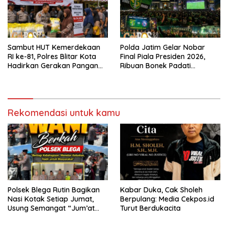
Sambut HUT Kemerdekaan
Polda Jatim Gelar Nobar
RI ke-81, Polres Blitar Kota
Final Piala Presiden 2026,
Hadirkan Gerakan Pangan
Ribuan Bonek Padati
Murah untuk Masyarakat
Lapangan Mapolda Dukung
Persebaya
Rekomendasi untuk kamu
Polsek Blega Rutin Bagikan
Kabar Duka, Cak Sholeh
Nasi Kotak Setiap Jumat,
Berpulang: Media Cekpos.id
Usung Semangat “Jum’at
Turut Berdukacita
WANI Berkah”