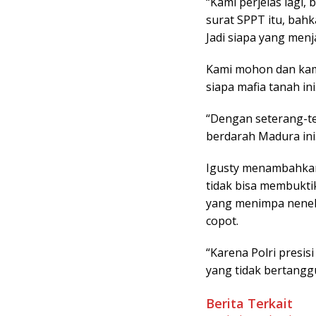
“Kami perjelas lagi
surat SPPT itu, bahk
Jadi siapa yang menj
Kami mohon dan kam
siapa mafia tanah ini
“Dengan seterang-ter
berdarah Madura ini
Igusty menambahkan
tidak bisa membukti
yang menimpa nenek 
copot.
“Karena Polri presi
yang tidak bertangg
Berita Terkait