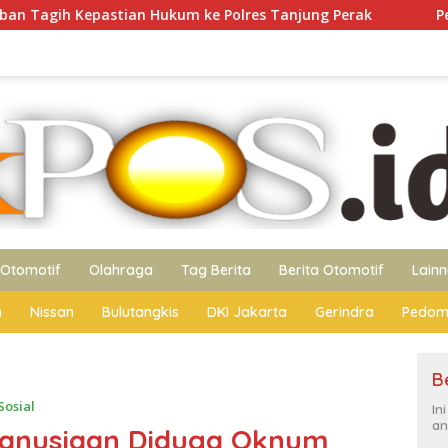
Hukum ke Polres Tanjung Perak
Penggantian Kapolri “
Otomotif
Olahraga
Tag Berita
Berita Otomotif
Lain
n
Nissan
Bulutangkis
DKI Jakarta
Gerindra
Pedom
B
Sosial
In
an
manusiaan Diduga Oknum