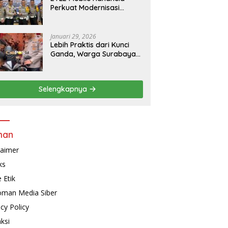
Perkuat Modernisasi
Penindakan Lalu Lintas di
Kaltim
Januari 29, 2026
Lebih Praktis dari Kunci
Ganda, Warga Surabaya
Kini Bisa Pasang Alarm
Motor Gratis di
Polrestabes Surabaya
Selengkapnya
man
laimer
ks
 Etik
man Media Siber
acy Policy
ksi