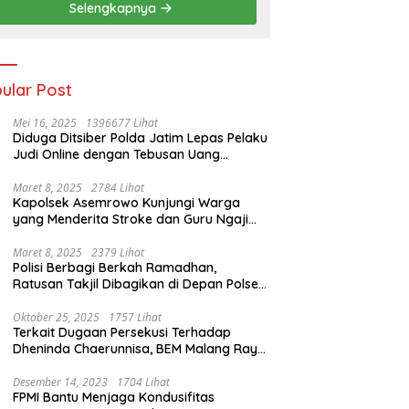
Selengkapnya
ular Post
Mei 16, 2025
1396677 Lihat
Diduga Ditsiber Polda Jatim Lepas Pelaku
Judi Online dengan Tebusan Uang
Puluhan Juta
Maret 8, 2025
2784 Lihat
Kapolsek Asemrowo Kunjungi Warga
yang Menderita Stroke dan Guru Ngaji
yang Lumpuh
Maret 8, 2025
2379 Lihat
Polisi Berbagi Berkah Ramadhan,
Ratusan Takjil Dibagikan di Depan Polsek
Semampir
Oktober 25, 2025
1757 Lihat
Terkait Dugaan Persekusi Terhadap
Dheninda Chaerunnisa, BEM Malang Raya
Angkat Bicara
Desember 14, 2023
1704 Lihat
FPMI Bantu Menjaga Kondusifitas