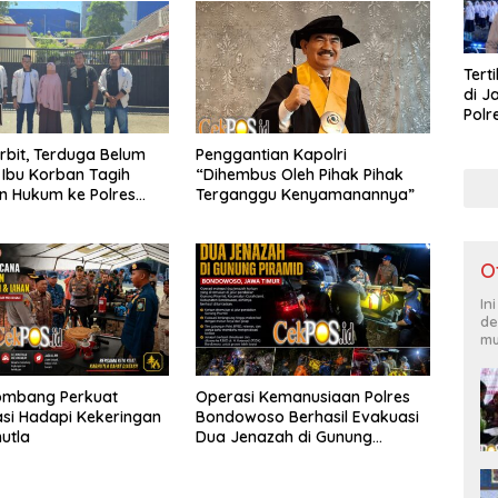
Tert
di J
Polr
Masy
rbit, Terduga Belum
Penggantian Kapolri
Lati
, Ibu Korban Tagih
“Dihembus Oleh Pihak Pihak
n Hukum ke Polres
Terganggu Kenyamanannya”
Perak
O
In
de
mu
Jombang Perkuat
Operasi Kemanusiaan Polres
si Hadapi Kekeringan
Bondowoso Berhasil Evakuasi
utla
Dua Jenazah di Gunung
Piramid