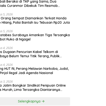
ali Beraksi di TKP yang Sama, Dua
ialis Curanmor Dibekuk Tim Resmob
gkalan
us 5, 2026
 Orang Sempat Diamankan Terkait Honda
 Hilang, Polisi Bantah Isu Tebusan Rp20 Juta
us 5, 2026
estabes Surabaya Amankan Tiga Tersangka
bot Ruko di Ngagel
us 4, 2026
s Dugaan Pencurian Kabel Telkom di
baya Belum Temui Titik Terang, Publik
ak Kepastian Hukum
us 4, 2026
ng HUT RI, Perang Melawan Narkoba, Judol,
Pinjol Ilegal Jadi Agenda Nasional
us 3, 2026
a Jatim Bongkar Sindikat Penipuan Online
 Murah, Lima Tersangka Diantaranya
ga Binaan Lapas Diamankan
Selengkapnya