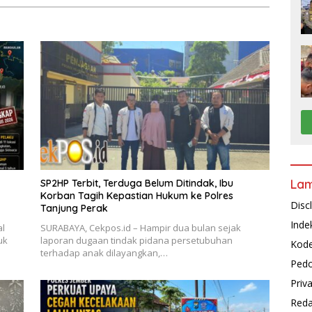
La
SP2HP Terbit, Terduga Belum Ditindak, Ibu
Korban Tagih Kepastian Hukum ke Polres
Disc
Tanjung Perak
Inde
al
SURABAYA, Cekpos.id – Hampir dua bulan sejak
uk
laporan dugaan tindak pidana persetubuhan
Kode
terhadap anak dilayangkan,…
Pedo
Priv
Reda