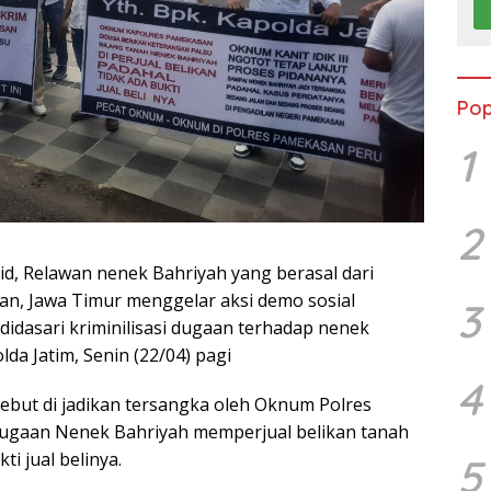
Pop
1
2
id, Relawan nenek Bahriyah yang berasal dari
n, Jawa Timur menggelar aksi demo sosial
3
didasari kriminilisasi dugaan terhadap nenek
lda Jatim, Senin (22/04) pagi
4
ebut di jadikan tersangka oleh Oknum Polres
dugaan Nenek Bahriyah memperjual belikan tanah
ti jual belinya.
5