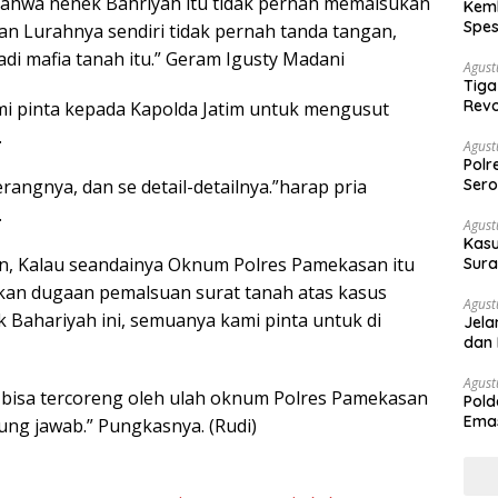
, bahwa nenek Bahriyah itu tidak pernah memalsukan
Kemb
Spes
an Lurahnya sendiri tidak pernah tanda tangan,
Ban
adi mafia tanah itu.” Geram Igusty Madani
Agust
Tiga
Revo
i pinta kepada Kapolda Jatim untuk mengusut
.
Agust
Polr
angnya, dan se detail-detailnya.”harap pria
Sero
.
Agust
Kasu
, Kalau seandainya Oknum Polres Pamekasan itu
Sura
Des
kan dugaan pemalsuan surat tanah atas kasus
Agust
Bahariyah ini, semuanya kami pinta untuk di
Jela
dan 
Agust
si bisa tercoreng oleh ulah oknum Polres Pamekasan
Pold
Emas
ung jawab.” Pungkasnya. (Rudi)
War