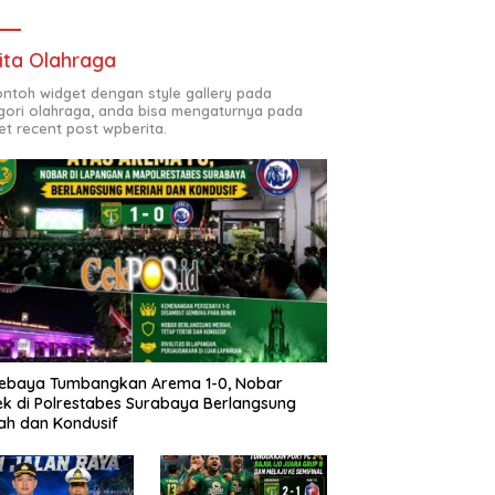
ita Olahraga
contoh widget dengan style gallery pada
gori olahraga, anda bisa mengaturnya pada
et recent post wpberita.
sebaya Tumbangkan Arema 1-0, Nobar
k di Polrestabes Surabaya Berlangsung
ah dan Kondusif