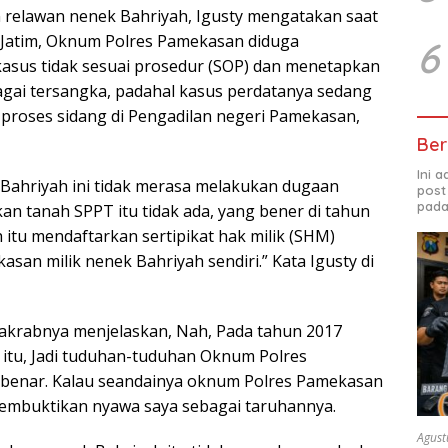
 relawan nenek Bahriyah, Igusty mengatakan saat
a Jatim, Oknum Polres Pamekasan diduga
6
asus tidak sesuai prosedur (SOP) dan menetapkan
gai tersangka, padahal kasus perdatanya sedang
 proses sidang di Pengadilan negeri Pamekasan,
Ber
Ini 
Bahriyah ini tidak merasa melakukan dugaan
post
pada
an tanah SPPT itu tidak ada, yang bener di tahun
itu mendaftarkan sertipikat hak milik (SHM)
an milik nenek Bahriyah sendiri.” Kata Igusty di
 akrabnya menjelaskan, Nah, Pada tahun 2017
 itu, Jadi tuduhan-tuduhan Oknum Polres
 benar. Kalau seandainya oknum Polres Pamekasan
membuktikan nyawa saya sebagai taruhannya.
Agust