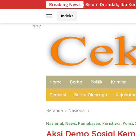
Langsung
 Terbit, Terduga Belum Ditindak, Ibu Korban Tagih Kepastian 
Breaking News
ke
konten
Indeks
tutup
Home
Berita
Politik
Kriminal
Redaksi
Berita Olahraga
Kejahata
Beranda
Nasional
Nasional
,
News
,
Pamekasan
,
Peristiwa
,
Polisi
,
Aksi Demo Sosial Ke