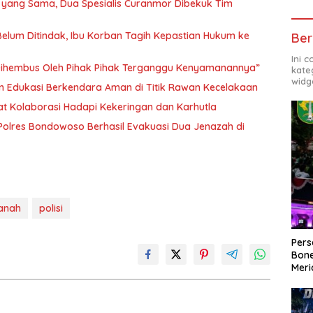
P yang Sama, Dua Spesialis Curanmor Dibekuk Tim
Belum Ditindak, Ibu Korban Tagih Kepastian Hukum ke
Ber
Ini 
“Dihembus Oleh Pihak Pihak Terganggu Kenyamanannya”
kate
widg
n Edukasi Berkendara Aman di Titik Rawan Kecelakaan
t Kolaborasi Hadapi Kekeringan dan Karhutla
olres Bondowoso Berhasil Evakuasi Dua Jenazah di
tanah
polisi
Per
Bone
Meri