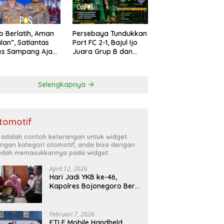
ib Berlatih, Aman
Persebaya Tundukkan
alan”, Satlantas
Port FC 2-1, Bajul Ijo
es Sampang Ajak
Juara Grup B dan
arakat Hindari
Melaju ke Semifinal
han di Jalan Raya
Selengkapnya
tomotif
i adalah contoh keterangan untuk widget
ngan kategori otomotif, anda bisa dengan
dah memasukkannya pada widget.
April 12, 2026
Hari Jadi YKB ke-46,
Kapolres Bojonegoro Beri
Hadiah Laptop Bocah
Jago Perbaiki Elektronik
Februari 7, 2026
ETLE Mobile Handheld