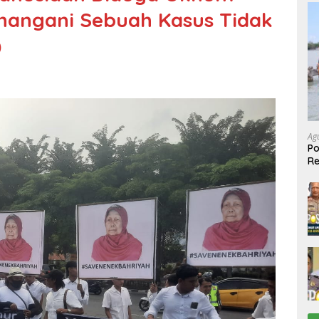
nangani Sebuah Kasus Tidak
)
Ag
Po
R
Ke