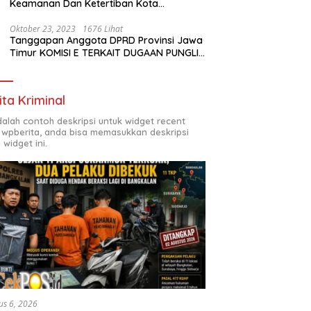
Keamanan Dan Ketertiban Kota
Surabaya
Oktober 23, 2023
1676 Lihat
Tanggapan Anggota DPRD Provinsi Jawa
Timur KOMISI E TERKAIT DUGAAN PUNGLI
DI SMKN7 SURABAYA
ita Kriminal
adalah contoh deskripsi untuk widget recent
 wpberita, anda bisa memasukkan deskripsi
 widget ini.
us 6, 2026