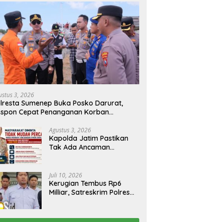
ustus 3, 2026
lresta Sumenep Buka Posko Darurat,
espon Cepat Penanganan Korban
bakaran KM Mutiara Sentosa 2
Agustus 3, 2026
Kapolda Jatim Pastikan
Tak Ada Ancaman
Kerusuhan di Jatim,
Warga Diminta Tak
Percaya Hoaks
Juli 10, 2026
Kerugian Tembus Rp6
Milliar, Satreskrim Polres
Bangkalan Tangkap Ibu
Rumah Tangga Pelaku
Arisan Bodong