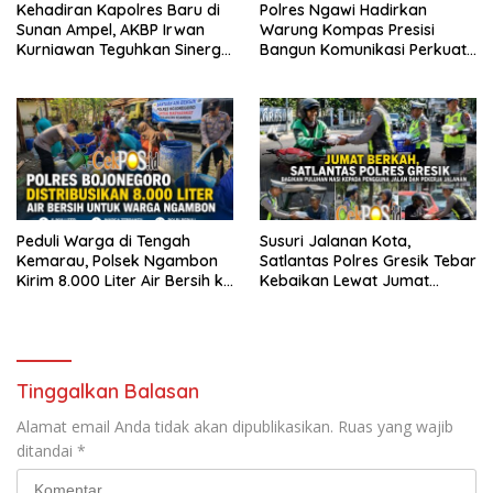
Kehadiran Kapolres Baru di
Polres Ngawi Hadirkan
Sunan Ampel, AKBP Irwan
Warung Kompas Presisi
Kurniawan Teguhkan Sinergi
Bangun Komunikasi Perkuat
Polri dan Ulama
Sinergi untuk Kamtibmas
Peduli Warga di Tengah
Susuri Jalanan Kota,
Kemarau, Polsek Ngambon
Satlantas Polres Gresik Tebar
Kirim 8.000 Liter Air Bersih ke
Kebaikan Lewat Jumat
Desa Bondol
Berkah Berbagi
Tinggalkan Balasan
Alamat email Anda tidak akan dipublikasikan.
Ruas yang wajib
ditandai
*