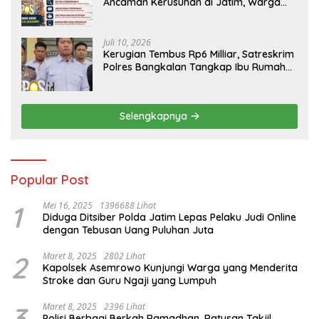
Ancaman Kerusuhan di Jatim, Warga
Diminta Tak Percaya Hoaks
Juli 10, 2026
Kerugian Tembus Rp6 Milliar, Satreskrim
Polres Bangkalan Tangkap Ibu Rumah
Tangga Pelaku Arisan Bodong
Selengkapnya
Popular Post
1
Mei 16, 2025
1396688 Lihat
Diduga Ditsiber Polda Jatim Lepas Pelaku Judi Online
dengan Tebusan Uang Puluhan Juta
2
Maret 8, 2025
2802 Lihat
Kapolsek Asemrowo Kunjungi Warga yang Menderita
Stroke dan Guru Ngaji yang Lumpuh
3
Maret 8, 2025
2396 Lihat
Polisi Berbagi Berkah Ramadhan, Ratusan Takjil