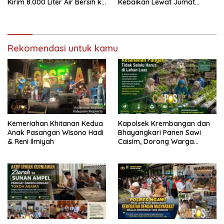
Kirim 8.000 Liter Air Bersih ke
Kebaikan Lewat Jumat
Desa Bondol
Berkah Berbagi
Rekomendasi untuk kamu
Kemeriahan Khitanan Kedua
Kapolsek Krembangan dan
Anak Pasangan Wisono Hadi
Bhayangkari Panen Sawi
& Reni Ilmiyah
Caisim, Dorong Warga
Perkuat Ketahanan Pangan