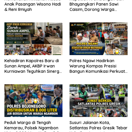
Anak Pasangan Wisono Hadi
Bhayangkari Panen Sawi
& Reni Ilmiyah
Caisim, Dorong Warga
Perkuat Ketahanan Pangan
Kehadiran Kapolres Baru di
Polres Ngawi Hadirkan
Sunan Ampel, AKBP Irwan
Warung Kompas Presisi
Kurniawan Teguhkan Sinergi
Bangun Komunikasi Perkuat
Polri dan Ulama
Sinergi untuk Kamtibmas
Peduli Warga di Tengah
Susuri Jalanan Kota,
Kemarau, Polsek Ngambon
Satlantas Polres Gresik Tebar