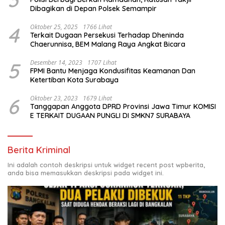
Dibagikan di Depan Polsek Semampir
4
Oktober 25, 2025
1766 Lihat
Terkait Dugaan Persekusi Terhadap Dheninda
Chaerunnisa, BEM Malang Raya Angkat Bicara
5
Desember 14, 2023
1707 Lihat
FPMI Bantu Menjaga Kondusifitas Keamanan Dan
Ketertiban Kota Surabaya
6
Oktober 23, 2023
1679 Lihat
Tanggapan Anggota DPRD Provinsi Jawa Timur KOMISI
E TERKAIT DUGAAN PUNGLI DI SMKN7 SURABAYA
Berita Kriminal
Ini adalah contoh deskripsi untuk widget recent post wpberita,
anda bisa memasukkan deskripsi pada widget ini.