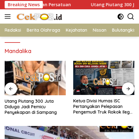
Langsung
g Royong dan Persatuan
Breaking News
Utang Piutang 300 Juta Didug
ke
konten
Redaksi
Berita Olahraga
Kejahatan
Nissan
Bulutangkis
Mandalika
Ketua Divisi Humas ISC
Marmoyo Commu
00 Juta
Pertanyakan Pelepasan
Tegaskan Komit
icu
Pengemudi Truk Rokok Ilegal
Perizinan Gereja
Sampang
oleh Bea Cukai Juanda
Benowo Hingga T