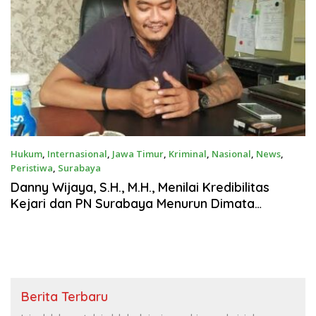
Hukum
,
Internasional
,
Jawa Timur
,
Kriminal
,
Nasional
,
News
,
Peristiwa
,
Surabaya
Agustus 1, 2025
Danny Wijaya, S.H., M.H., Menilai Kredibilitas
Kejari dan PN Surabaya Menurun Dimata
Masyarakat
Berita Terbaru