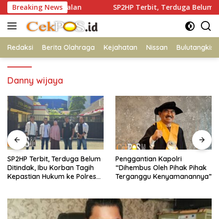
Langsung
esmob Bangkalan
Breaking News
SP2HP Terbit, Terduga Belum Ditindak
ke
konten
Redaksi
Berita Olahraga
Kejahatan
Nissan
Bulutangkis
Danny wijaya
Penggantian Kapolri
Polres Jember Masifkan
“Dihembus Oleh Pihak Pihak
Edukasi Berkendara Aman di
Terganggu Kenyamanannya”
Titik Rawan Kecelakaan