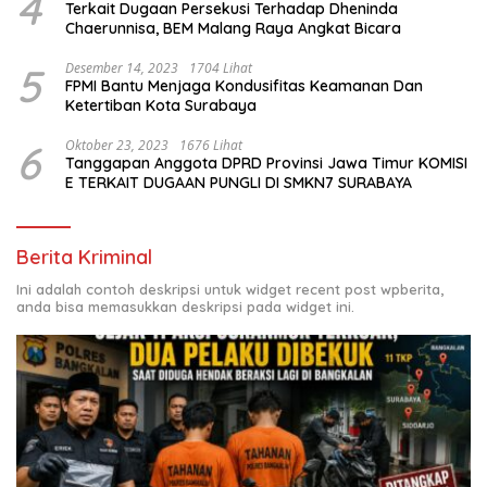
4
Terkait Dugaan Persekusi Terhadap Dheninda
Chaerunnisa, BEM Malang Raya Angkat Bicara
5
Desember 14, 2023
1704 Lihat
FPMI Bantu Menjaga Kondusifitas Keamanan Dan
Ketertiban Kota Surabaya
6
Oktober 23, 2023
1676 Lihat
Tanggapan Anggota DPRD Provinsi Jawa Timur KOMISI
E TERKAIT DUGAAN PUNGLI DI SMKN7 SURABAYA
Berita Kriminal
Ini adalah contoh deskripsi untuk widget recent post wpberita,
anda bisa memasukkan deskripsi pada widget ini.