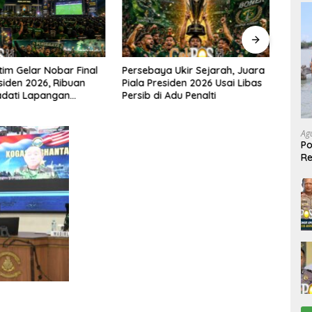
a Ukir Sejarah, Juara
SP2HP
Kembali Beraksi di TKP yang
esiden 2026 Usai Libas
Ditin
Sama, Dua Spesialis Curanmor
 Adu Penalti
Kepa
Dibekuk Tim Resmob
Tanj
Bangkalan
Ag
Po
R
Ke