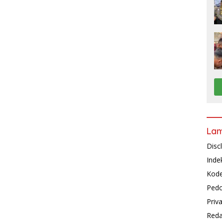
La
Disc
Inde
Kode
Pedo
Priv
Reda