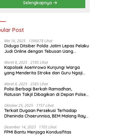
Selengkapnya
ular Post
Mei 16, 2025
1396678 Lihat
Diduga Ditsiber Polda Jatim Lepas Pelaku
Judi Online dengan Tebusan Uang
Puluhan Juta
Maret 8, 2025
2785 Lihat
Kapolsek Asemrowo Kunjungi Warga
yang Menderita Stroke dan Guru Ngaji
yang Lumpuh
Maret 8, 2025
2385 Lihat
Polisi Berbagi Berkah Ramadhan,
Ratusan Takjil Dibagikan di Depan Polsek
Semampir
Oktober 25, 2025
1757 Lihat
Terkait Dugaan Persekusi Terhadap
Dheninda Chaerunnisa, BEM Malang Raya
Angkat Bicara
Desember 14, 2023
1705 Lihat
FPMI Bantu Menjaga Kondusifitas