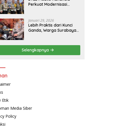
Perkuat Modernisasi
Penindakan Lalu Lintas di
Kaltim
Januari 29, 2026
Lebih Praktis dari Kunci
Ganda, Warga Surabaya
Kini Bisa Pasang Alarm
Motor Gratis di
Polrestabes Surabaya
Selengkapnya
man
laimer
ks
 Etik
man Media Siber
acy Policy
ksi