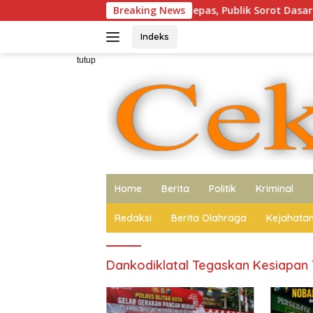
Langsung
arton Rokok Ilegal Dilepas, Publik Sorot Dasar Hukum Bea Cuka
Breaking News
ke
konten
Indeks
tutup
Home
Berita
Politik
Kriminal
Redaksi
Berita Olahraga
Kejahata
Dankodiklatal Tegaskan Kesiapan