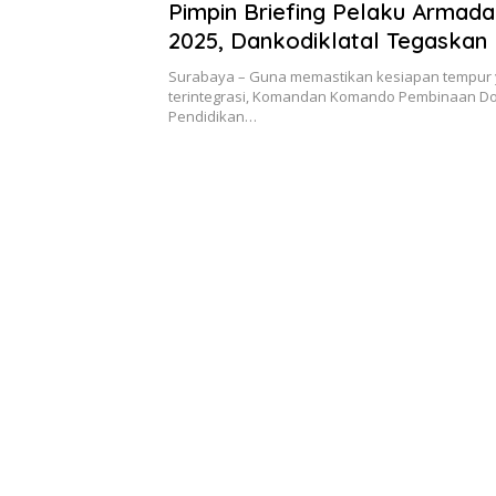
Pimpin Briefing Pelaku Armada
2025, Dankodiklatal Tegaskan
TNI AL di Tengah Dinamika An
Surabaya – Guna memastikan kesiapan tempur 
terintegrasi, Komandan Komando Pembinaan Dok
Pendidikan…