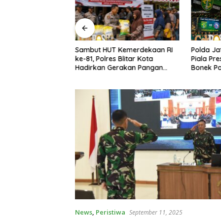
 Kemerdekaan RI
Persebay
Polda Jatim Gelar Nobar Final
 Blitar Kota
Piala Pr
Piala Presiden 2026, Ribuan
erakan Pangan
Persib di
Bonek Padati Lapangan
k Masyarakat
Mapolda Dukung Persebaya
News
,
Peristiwa
September 11, 2025