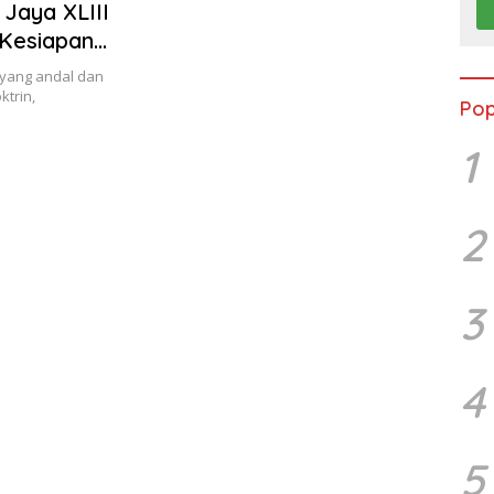
 Jaya XLIII
 Kesiapan
caman
yang andal dan
trin,
Pop
1
2
3
4
5