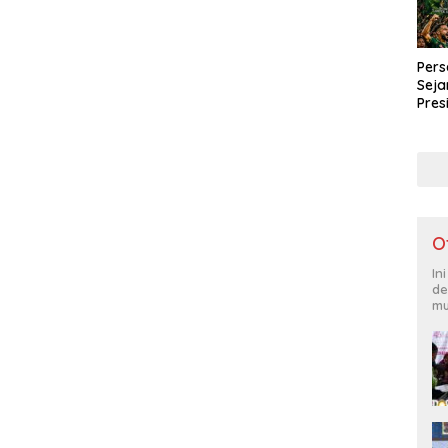
Pers
Seja
Pres
Liba
Pena
O
In
de
mu