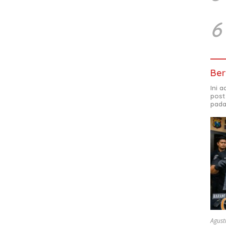
6
Ber
Ini 
post
pada
Agust