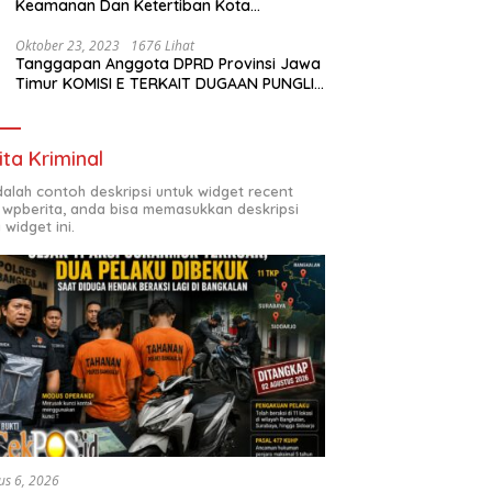
Keamanan Dan Ketertiban Kota
Surabaya
Oktober 23, 2023
1676 Lihat
Tanggapan Anggota DPRD Provinsi Jawa
Timur KOMISI E TERKAIT DUGAAN PUNGLI
DI SMKN7 SURABAYA
ita Kriminal
adalah contoh deskripsi untuk widget recent
 wpberita, anda bisa memasukkan deskripsi
 widget ini.
us 6, 2026