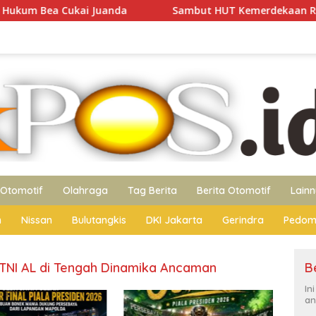
i Juanda
Sambut HUT Kemerdekaan RI ke-81, Polres Bl
Otomotif
Olahraga
Tag Berita
Berita Otomotif
Lain
n
Nissan
Bulutangkis
DKI Jakarta
Gerindra
Pedom
 TNI AL di Tengah Dinamika Ancaman
B
In
an