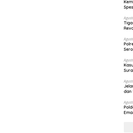
Kemb
Spes
Ban
Agust
Tiga
Revo
Agust
Polr
Sero
Agust
Kasu
Sura
Des
Agust
Jela
dan 
Agust
Pold
Emas
War