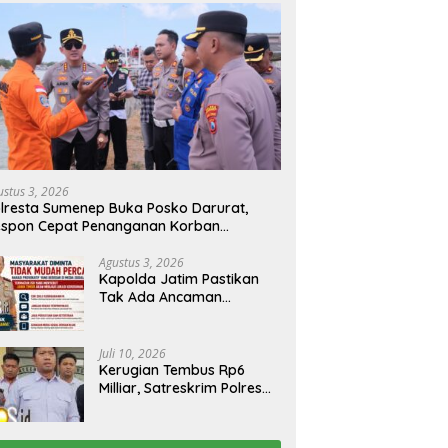
 Terbit, Terduga Belum
Penggantian Kapolri
Si
dak, Ibu Korban Tagih
“Dihembus Oleh Pihak Pihak
P
stian Hukum ke Polres
Terganggu Kenyamanannya”
P
ung Perak
U
ustus 3, 2026
lresta Sumenep Buka Posko Darurat,
espon Cepat Penanganan Korban
bakaran KM Mutiara Sentosa 2
Agustus 3, 2026
Kapolda Jatim Pastikan
Tak Ada Ancaman
Kerusuhan di Jatim,
Warga Diminta Tak
Percaya Hoaks
Juli 10, 2026
Kerugian Tembus Rp6
Milliar, Satreskrim Polres
Bangkalan Tangkap Ibu
Rumah Tangga Pelaku
Arisan Bodong