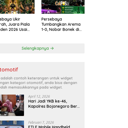
ebaya Ukir
Persebaya
rah, Juara Piala
Tumbangkan Arema
iden 2026 Usai
1-0, Nobar Bonek di
s Persib di Adu
Polrestabes Surabaya
lti
Berlangsung Meriah
dan Kondusif
Selengkapnya
tomotif
i adalah contoh keterangan untuk widget
ngan kategori otomotif, anda bisa dengan
dah memasukkannya pada widget.
April 12, 2026
Hari Jadi YKB ke-46,
Kapolres Bojonegoro Beri
Hadiah Laptop Bocah
Jago Perbaiki Elektronik
Februari 7, 2026
ETLE Mobile Handheld