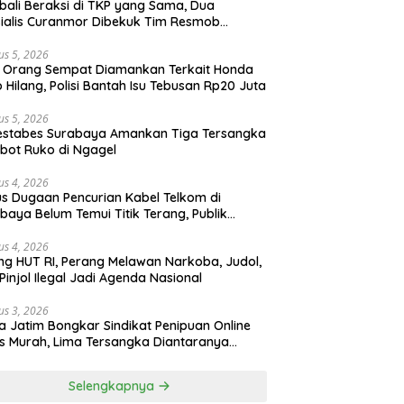
ali Beraksi di TKP yang Sama, Dua
ialis Curanmor Dibekuk Tim Resmob
gkalan
us 5, 2026
 Orang Sempat Diamankan Terkait Honda
 Hilang, Polisi Bantah Isu Tebusan Rp20 Juta
us 5, 2026
estabes Surabaya Amankan Tiga Tersangka
bot Ruko di Ngagel
us 4, 2026
s Dugaan Pencurian Kabel Telkom di
baya Belum Temui Titik Terang, Publik
ak Kepastian Hukum
us 4, 2026
ng HUT RI, Perang Melawan Narkoba, Judol,
Pinjol Ilegal Jadi Agenda Nasional
us 3, 2026
a Jatim Bongkar Sindikat Penipuan Online
 Murah, Lima Tersangka Diantaranya
ga Binaan Lapas Diamankan
Selengkapnya