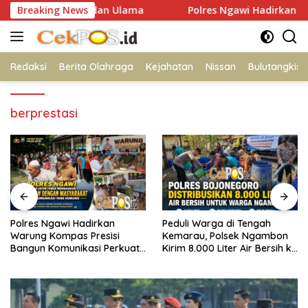
Langsung
rgi Polri dan Ulama
Breaking News
Polres Ngawi Hadirkan Warung Ko
ke
konten
Redaksi
Berita Olahraga
Kejahatan
Nissan
Bulutangkis
berprestasi
Peduli Warga di Tengah
Susuri Jalanan Kota,
Kemarau, Polsek Ngambon
Satlantas Polres Gresik Tebar
Kirim 8.000 Liter Air Bersih ke
Kebaikan Lewat Jumat
Desa Bondol
Berkah Berbagi