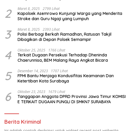
2
Maret 8, 2025
2799 Lihat
Kapolsek Asemrowo Kunjungi Warga yang Menderita
Stroke dan Guru Ngaji yang Lumpuh
3
Maret 8, 2025
2393 Lihat
Polisi Berbagi Berkah Ramadhan, Ratusan Takjil
Dibagikan di Depan Polsek Semampir
4
Oktober 25, 2025
1766 Lihat
Terkait Dugaan Persekusi Terhadap Dheninda
Chaerunnisa, BEM Malang Raya Angkat Bicara
5
Desember 14, 2023
1707 Lihat
FPMI Bantu Menjaga Kondusifitas Keamanan Dan
Ketertiban Kota Surabaya
6
Oktober 23, 2023
1679 Lihat
Tanggapan Anggota DPRD Provinsi Jawa Timur KOMISI
E TERKAIT DUGAAN PUNGLI DI SMKN7 SURABAYA
Berita Kriminal
Ini adalah contoh deskripsi untuk widget recent post wpberita,