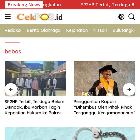
Langsung
im Resmob Bangkalan
Breaking News
SP2HP Terbit, Terduga Belum Ditin
ke
konten
Redaksi
Berita Olahraga
Kejahatan
Nissan
Bulutangkis
bebas
SP2HP Terbit, Terduga Belum
Penggantian Kapolri
Ditindak, Ibu Korban Tagih
“Dihembus Oleh Pihak Pihak
Kepastian Hukum ke Polres
Terganggu Kenyamanannya”
Tanjung Perak