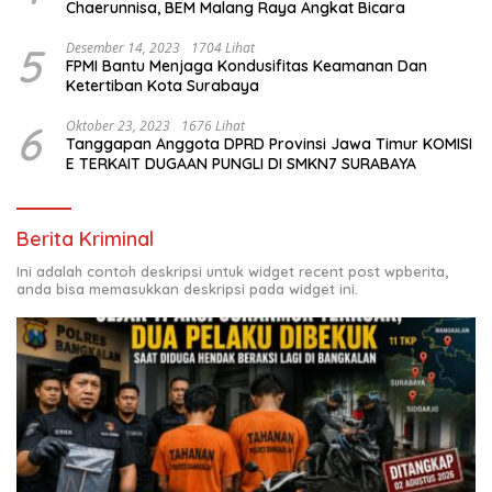
Chaerunnisa, BEM Malang Raya Angkat Bicara
5
Desember 14, 2023
1704 Lihat
FPMI Bantu Menjaga Kondusifitas Keamanan Dan
Ketertiban Kota Surabaya
6
Oktober 23, 2023
1676 Lihat
Tanggapan Anggota DPRD Provinsi Jawa Timur KOMISI
E TERKAIT DUGAAN PUNGLI DI SMKN7 SURABAYA
Berita Kriminal
Ini adalah contoh deskripsi untuk widget recent post wpberita,
anda bisa memasukkan deskripsi pada widget ini.