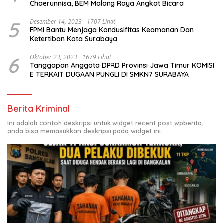
Chaerunnisa, BEM Malang Raya Angkat Bicara
5
Desember 14, 2023
1707 Lihat
FPMI Bantu Menjaga Kondusifitas Keamanan Dan
Ketertiban Kota Surabaya
6
Oktober 23, 2023
1679 Lihat
Tanggapan Anggota DPRD Provinsi Jawa Timur KOMISI
E TERKAIT DUGAAN PUNGLI DI SMKN7 SURABAYA
Berita Kriminal
Ini adalah contoh deskripsi untuk widget recent post wpberita,
anda bisa memasukkan deskripsi pada widget ini.