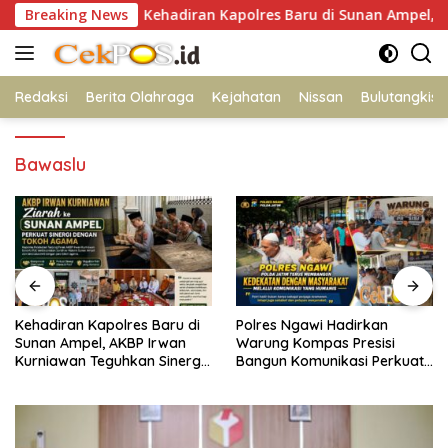
Langsung
gan
Breaking News
Kehadiran Kapolres Baru di Sunan Ampel, AKBP Irw
ke
konten
Redaksi
Berita Olahraga
Kejahatan
Nissan
Bulutangkis
Bawaslu
n Kapolres Baru di
Polres Ngawi Hadirkan
Peduli Wa
pel, AKBP Irwan
Warung Kompas Presisi
Kemarau,
n Teguhkan Sinergi
Bangun Komunikasi Perkuat
Kirim 8.00
n Ulama
Sinergi untuk Kamtibmas
Desa Bon