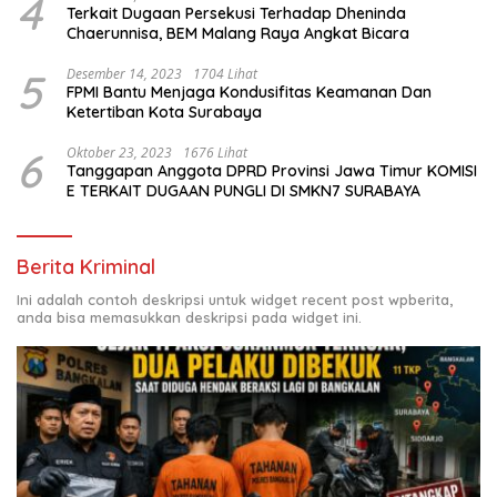
4
Terkait Dugaan Persekusi Terhadap Dheninda
Chaerunnisa, BEM Malang Raya Angkat Bicara
5
Desember 14, 2023
1704 Lihat
FPMI Bantu Menjaga Kondusifitas Keamanan Dan
Ketertiban Kota Surabaya
6
Oktober 23, 2023
1676 Lihat
Tanggapan Anggota DPRD Provinsi Jawa Timur KOMISI
E TERKAIT DUGAAN PUNGLI DI SMKN7 SURABAYA
Berita Kriminal
Ini adalah contoh deskripsi untuk widget recent post wpberita,
anda bisa memasukkan deskripsi pada widget ini.