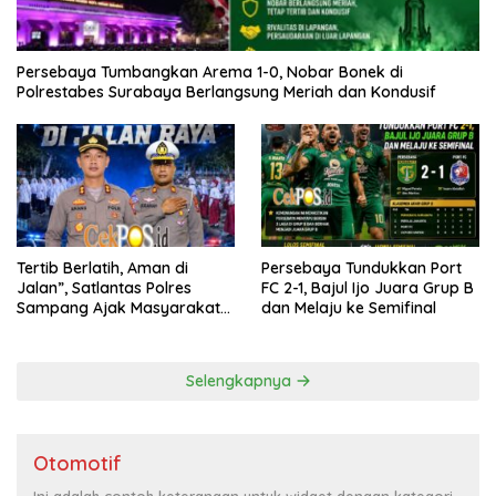
Persebaya Tumbangkan Arema 1-0, Nobar Bonek di
Polrestabes Surabaya Berlangsung Meriah dan Kondusif
Tertib Berlatih, Aman di
Persebaya Tundukkan Port
Jalan”, Satlantas Polres
FC 2-1, Bajul Ijo Juara Grup B
Sampang Ajak Masyarakat
dan Melaju ke Semifinal
Hindari Latihan di Jalan Raya
Selengkapnya
Otomotif
Ini adalah contoh keterangan untuk widget dengan kategori