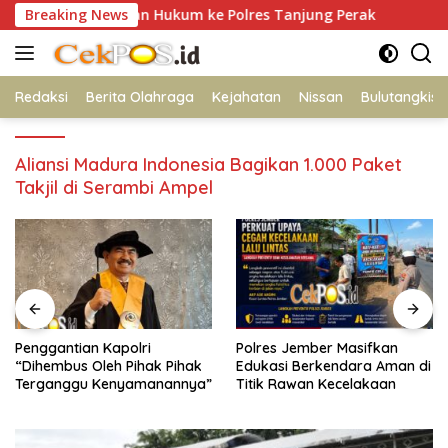
Langsung
gih Kepastian Hukum ke Polres Tanjung Perak
Breaking News
Penggant
ke
konten
Redaksi
Berita Olahraga
Kejahatan
Nissan
Bulutangkis
Aliansi Madura Indonesia Bagikan 1.000 Paket
Takjil di Serambi Ampel
Penggantian Kapolri
Polres Jember Masifkan
“Dihembus Oleh Pihak Pihak
Edukasi Berkendara Aman di
Terganggu Kenyamanannya”
Titik Rawan Kecelakaan