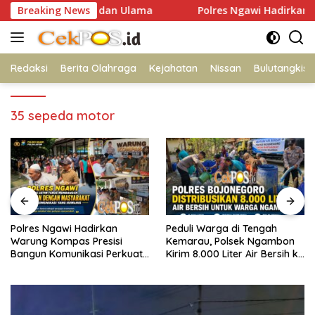
Langsung
nergi Polri dan Ulama
Breaking News
Polres Ngawi Hadirkan Warung K
ke
konten
Redaksi
Berita Olahraga
Kejahatan
Nissan
Bulutangkis
35 sepeda motor
dirkan
Peduli Warga di Tengah
Susuri Jalanan Ko
Presisi
Kemarau, Polsek Ngambon
Satlantas Polres 
asi Perkuat
Kirim 8.000 Liter Air Bersih ke
Kebaikan Lewat 
amtibmas
Desa Bondol
Berkah Berbagi