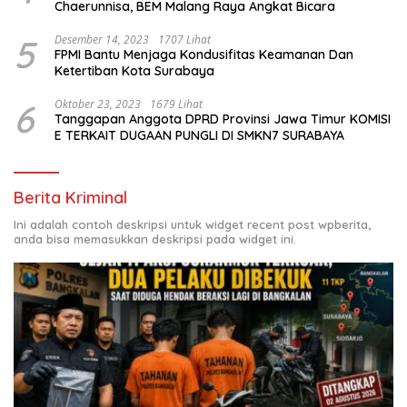
Chaerunnisa, BEM Malang Raya Angkat Bicara
5
Desember 14, 2023
1707 Lihat
FPMI Bantu Menjaga Kondusifitas Keamanan Dan
Ketertiban Kota Surabaya
6
Oktober 23, 2023
1679 Lihat
Tanggapan Anggota DPRD Provinsi Jawa Timur KOMISI
E TERKAIT DUGAAN PUNGLI DI SMKN7 SURABAYA
Berita Kriminal
Ini adalah contoh deskripsi untuk widget recent post wpberita,
anda bisa memasukkan deskripsi pada widget ini.