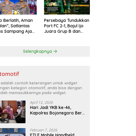
ib Berlatih, Aman
Persebaya Tundukkan
alan”, Satlantas
Port FC 2-1, Bajul Ijo
es Sampang Ajak
Juara Grup B dan
arakat Hindari
Melaju ke Semifinal
han di Jalan Raya
Selengkapnya
tomotif
i adalah contoh keterangan untuk widget
ngan kategori otomotif, anda bisa dengan
dah memasukkannya pada widget.
April 12, 2026
Hari Jadi YKB ke-46,
Kapolres Bojonegoro Beri
Hadiah Laptop Bocah
Jago Perbaiki Elektronik
Februari 7, 2026
ETLE Mobile Handheld