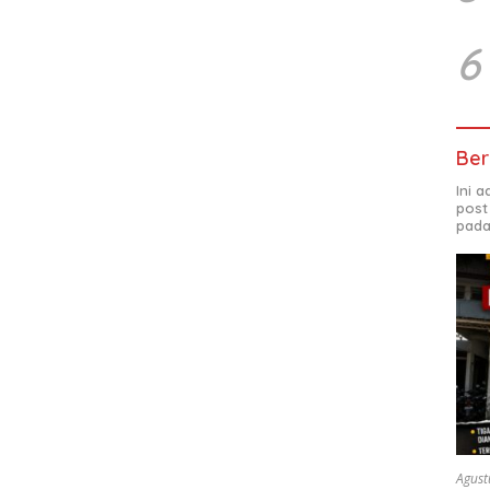
6
Ber
Ini 
post
pada
Agust