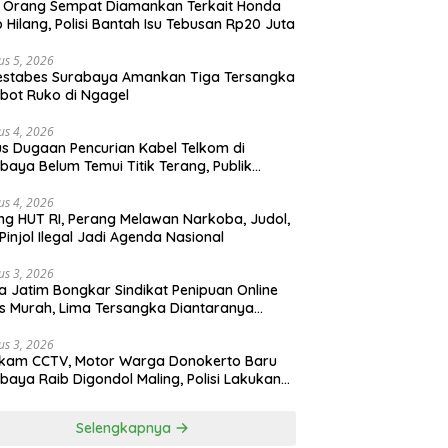
 Orang Sempat Diamankan Terkait Honda
 Hilang, Polisi Bantah Isu Tebusan Rp20 Juta
us 5, 2026
estabes Surabaya Amankan Tiga Tersangka
bot Ruko di Ngagel
us 4, 2026
s Dugaan Pencurian Kabel Telkom di
baya Belum Temui Titik Terang, Publik
ak Kepastian Hukum
us 4, 2026
ng HUT RI, Perang Melawan Narkoba, Judol,
Pinjol Ilegal Jadi Agenda Nasional
us 3, 2026
a Jatim Bongkar Sindikat Penipuan Online
 Murah, Lima Tersangka Diantaranya
ga Binaan Lapas Diamankan
us 3, 2026
ekam CCTV, Motor Warga Donokerto Baru
baya Raib Digondol Maling, Polisi Lakukan
elidikan
Selengkapnya