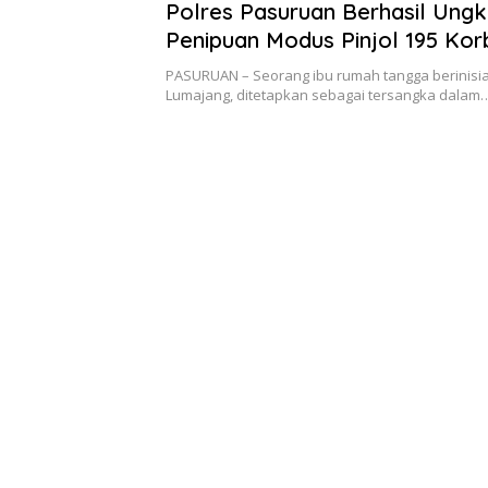
2025
Polres Pasuruan Berhasil Ung
Penipuan Modus Pinjol 195 Kor
2,6 Milyar
PASURUAN – Seorang ibu rumah tangga berinisial
Lumajang, ditetapkan sebagai tersangka dalam