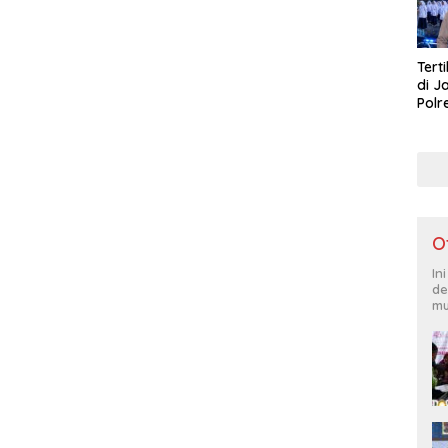
Tert
di J
Polr
Masy
Lati
O
In
de
mu