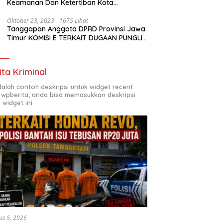
Keamanan Dan Ketertiban Kota
Surabaya
Oktober 23, 2023
1675 Lihat
Tanggapan Anggota DPRD Provinsi Jawa
Timur KOMISI E TERKAIT DUGAAN PUNGLI
DI SMKN7 SURABAYA
ita Kriminal
adalah contoh deskripsi untuk widget recent
 wpberita, anda bisa memasukkan deskripsi
 widget ini.
us 5, 2026