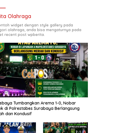
ita Olahraga
contoh widget dengan style gallery pada
gori olahraga, anda bisa mengaturnya pada
et recent post wpberita.
sebaya Tumbangkan Arema 1-0, Nobar
k di Polrestabes Surabaya Berlangsung
ah dan Kondusif