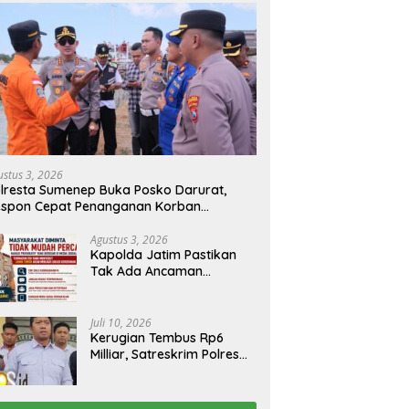
Tim DVI Polda Jatim Kembali
Polrestabes Surabaya
Serahkan Jenazah Korban KM
Amankan Tiga Tersangka
Mutiara Sentosa II Asal
Serobot Ruko di Ngagel
Sumatera dan Sulawesi
kepada Keluarga
ustus 3, 2026
lresta Sumenep Buka Posko Darurat,
espon Cepat Penanganan Korban
bakaran KM Mutiara Sentosa 2
Agustus 3, 2026
Kapolda Jatim Pastikan
Tak Ada Ancaman
Kerusuhan di Jatim,
Warga Diminta Tak
Percaya Hoaks
Juli 10, 2026
Kerugian Tembus Rp6
Milliar, Satreskrim Polres
Bangkalan Tangkap Ibu
Rumah Tangga Pelaku
Arisan Bodong