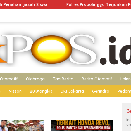
h Siswa
Polres Probolinggo Terjunkan Personel Bant
Otomotif
Olahraga
Tag Berita
Berita Otomotif
Lain
n
Nissan
Bulutangkis
DKI Jakarta
Gerindra
Pedom
B
In
an