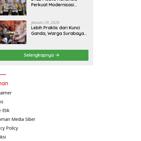
Perkuat Modernisasi
Penindakan Lalu Lintas di
Kaltim
Januari 29, 2026
Lebih Praktis dari Kunci
Ganda, Warga Surabaya
Kini Bisa Pasang Alarm
Motor Gratis di
Polrestabes Surabaya
Selengkapnya
man
laimer
ks
 Etik
man Media Siber
acy Policy
ksi