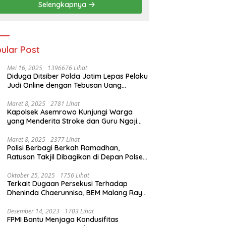
Selengkapnya
ular Post
Mei 16, 2025
1396676 Lihat
Diduga Ditsiber Polda Jatim Lepas Pelaku
Judi Online dengan Tebusan Uang
Puluhan Juta
Maret 8, 2025
2781 Lihat
Kapolsek Asemrowo Kunjungi Warga
yang Menderita Stroke dan Guru Ngaji
yang Lumpuh
Maret 8, 2025
2377 Lihat
Polisi Berbagi Berkah Ramadhan,
Ratusan Takjil Dibagikan di Depan Polsek
Semampir
Oktober 25, 2025
1756 Lihat
Terkait Dugaan Persekusi Terhadap
Dheninda Chaerunnisa, BEM Malang Raya
Angkat Bicara
Desember 14, 2023
1703 Lihat
FPMI Bantu Menjaga Kondusifitas