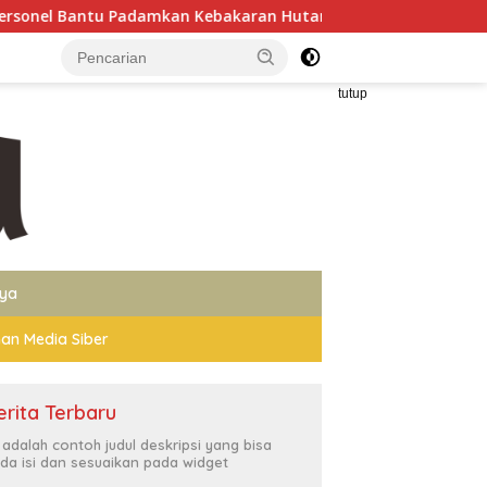
u Padamkan Kebakaran Hutan di Gunung Bromo
Wakapolr
tutup
nya
an Media Siber
erita Terbaru
i adalah contoh judul deskripsi yang bisa
da isi dan sesuaikan pada widget