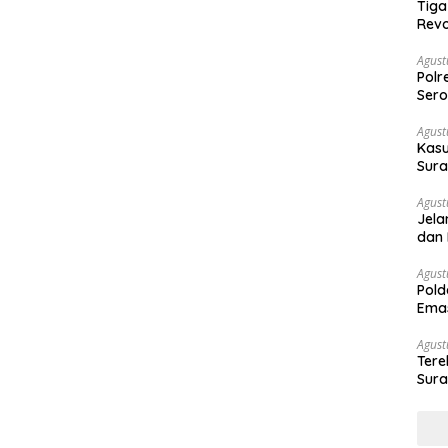
Tiga
Revo
Agust
Polr
Sero
Agust
Kasu
Sura
Des
Agust
Jela
dan 
Agust
Pold
Emas
War
Agust
Ter
Sura
Peny