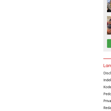
La
Disc
Inde
Kode
Pedo
Priv
Reda