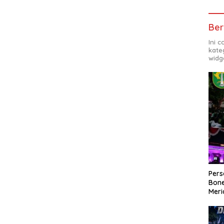
Ber
Ini 
kate
widg
Per
Bone
Meri