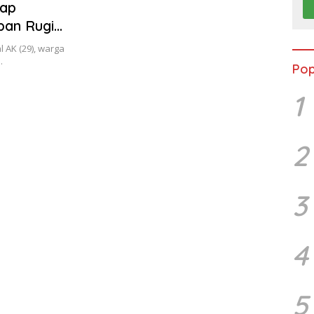
kap
ban Rugi
 AK (29), warga
…
Pop
1
2
3
4
5