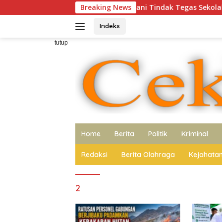
Langsung
kerto Diduga Tidak Berani Tindak Tegas Sekolah Penahan Ijaza
Breaking News
ke
konten
Indeks
tutup
Home
Berita
Politik
Kriminal
Redaksi
Berita Olahraga
Kejahata
2