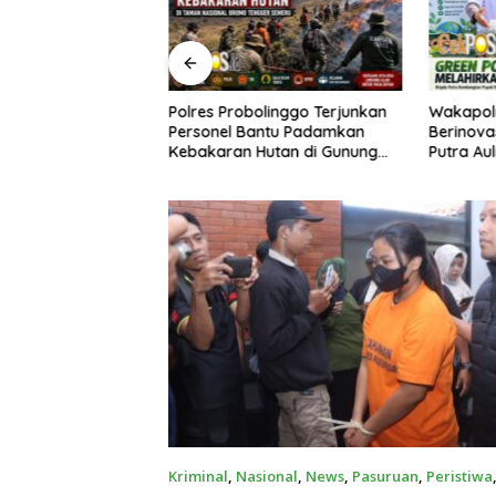
 Probolinggo Terjunkan
Wakapolri Dorong Personel
Tig
el Bantu Padamkan
Berinovasi, Bripda Muhammad
Dia
ran Hutan di Gunung
Putra Aulia Jadi Contoh Nyata
Rev
Teb
Kriminal
,
Nasional
,
News
,
Pasuruan
,
Peristiwa