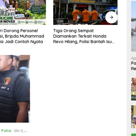
Korupsi Dana PKBM Pasuruan
a Orang Sempat
Rugikan Negara Rp4,95 Miliar,
mankan Terkait Honda
Baru Rp2,25 Miliar yang
o Hilang, Polisi Bantah Isu
Kembali ke Kas Negara
usan Rp20 Juta
Ag
Po
R
Ke
,
Polisi
Mei 8,