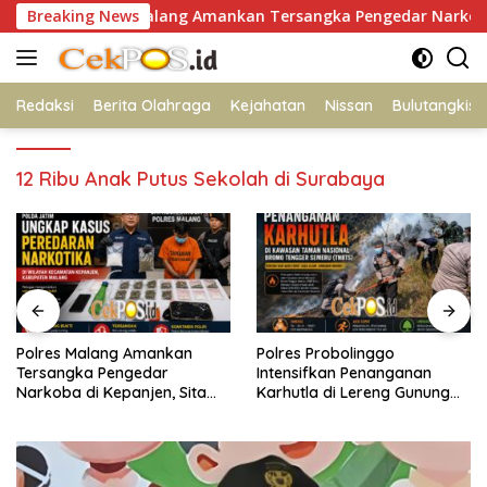
Langsung
Polres Malang Amankan Tersangka Pengedar Narkoba di Kepa
Breaking News
ke
konten
Redaksi
Berita Olahraga
Kejahatan
Nissan
Bulutangkis
12 Ribu Anak Putus Sekolah di Surabaya
Polres Malang Amankan
Polres Probolinggo
Tersangka Pengedar
Intensifkan Penanganan
Narkoba di Kepanjen, Sita
Karhutla di Lereng Gunung
Sabu 96 Gram dan Ganja 131
Bromo
Gram