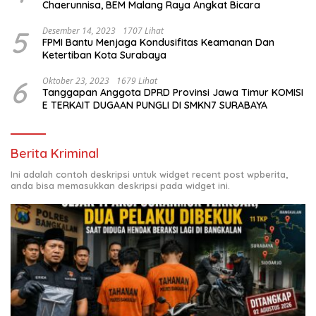
Chaerunnisa, BEM Malang Raya Angkat Bicara
5
Desember 14, 2023
1707 Lihat
FPMI Bantu Menjaga Kondusifitas Keamanan Dan
Ketertiban Kota Surabaya
6
Oktober 23, 2023
1679 Lihat
Tanggapan Anggota DPRD Provinsi Jawa Timur KOMISI
E TERKAIT DUGAAN PUNGLI DI SMKN7 SURABAYA
Berita Kriminal
Ini adalah contoh deskripsi untuk widget recent post wpberita,
anda bisa memasukkan deskripsi pada widget ini.