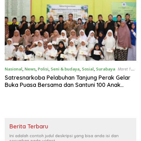
Nasional
,
News
,
Polisi
,
Seni & budaya
,
Sosial
,
Surabaya
Maret 15,
2025
Satresnarkoba Pelabuhan Tanjung Perak Gelar
Buka Puasa Bersama dan Santuni 100 Anak
Yatim
Berita Terbaru
Ini adalah contoh judul deskripsi yang bisa anda isi dan
sesuaikan pada widget