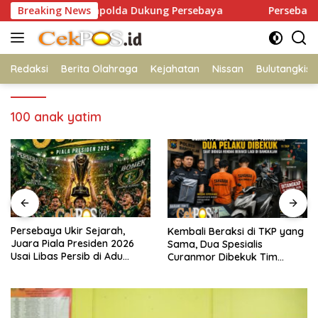
Langsung
 Lapangan Mapolda Dukung Persebaya
Breaking News
Persebaya Ukir Seja
ke
konten
Redaksi
Berita Olahraga
Kejahatan
Nissan
Bulutangkis
100 anak yatim
ir Sejarah,
SP2HP Terbit,
Kembali Beraksi di TKP yang
Presiden 2026
Ditindak, Ibu
Sama, Dua Spesialis
rsib di Adu
Kepastian Hu
Curanmor Dibekuk Tim
Tanjung Pera
Resmob Bangkalan