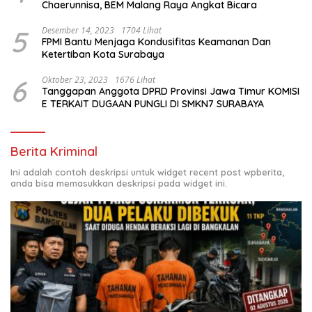
Chaerunnisa, BEM Malang Raya Angkat Bicara
5
Desember 14, 2023
1704 Lihat
FPMI Bantu Menjaga Kondusifitas Keamanan Dan
Ketertiban Kota Surabaya
6
Oktober 23, 2023
1676 Lihat
Tanggapan Anggota DPRD Provinsi Jawa Timur KOMISI
E TERKAIT DUGAAN PUNGLI DI SMKN7 SURABAYA
Berita Kriminal
Ini adalah contoh deskripsi untuk widget recent post wpberita,
anda bisa memasukkan deskripsi pada widget ini.